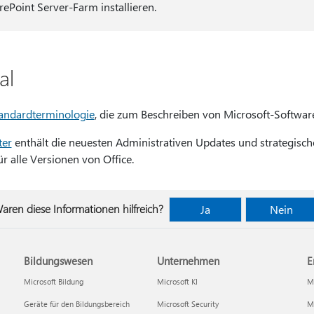
Point Server-Farm installieren.
al
andardterminologie
, die zum Beschreiben von Microsoft-Softwar
ter
enthält die neuesten Administrativen Updates und strategisc
r alle Versionen von Office.
aren diese Informationen hilfreich?
Ja
Nein
Bildungswesen
Unternehmen
E
Microsoft Bildung
Microsoft KI
Mi
Geräte für den Bildungsbereich
Microsoft Security
Mi