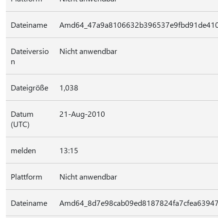
Dateiname
Amd64_47a9a8106632b396537e9fbd91de4106
Dateiversio
Nicht anwendbar
n
Dateigröße
1,038
Datum
21-Aug-2010
(UTC)
melden
13:15
Plattform
Nicht anwendbar
Dateiname
Amd64_8d7e98cab09ed8187824fa7cfea63947_