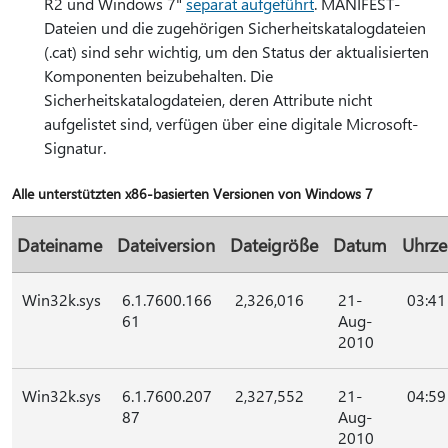
R2 und Windows 7"
separat aufgeführt
. MANIFEST-
Dateien und die zugehörigen Sicherheitskatalogdateien
(.cat) sind sehr wichtig, um den Status der aktualisierten
Komponenten beizubehalten. Die
Sicherheitskatalogdateien, deren Attribute nicht
aufgelistet sind, verfügen über eine digitale Microsoft-
Signatur.
Alle unterstützten x86-basierten Versionen von Windows 7
Dateiname
Dateiversion
Dateigröße
Datum
Uhrze
Win32k.sys
6.1.7600.166
2,326,016
21-
03:41
61
Aug-
2010
Win32k.sys
6.1.7600.207
2,327,552
21-
04:59
87
Aug-
2010