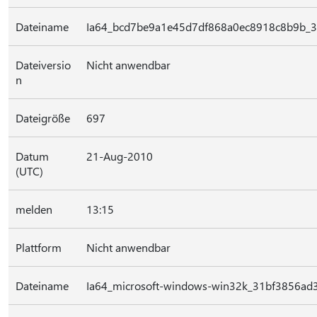
Dateiname
Ia64_bcd7be9a1e45d7df868a0ec8918c8b9b_3
Dateiversio
Nicht anwendbar
n
Dateigröße
697
Datum
21-Aug-2010
(UTC)
melden
13:15
Plattform
Nicht anwendbar
Dateiname
Ia64_microsoft-windows-win32k_31bf3856ad