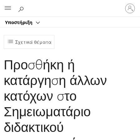
Είσοδος
Microsoft
στον
λογαρ
Υποστήριξη
σας
Σχετικά θέματα
Προσθήκη ή
κατάργηση άλλων
κατόχων στο
Σημειωματάριο
διδακτικού