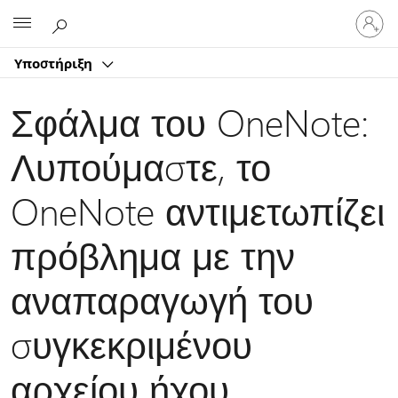
Είσοδος
Microsoft
στον
λογαρ
Υποστήριξη
σας
Σφάλμα του OneNote:
Λυπούμαστε, το
OneNote αντιμετωπίζει
πρόβλημα με την
αναπαραγωγή του
συγκεκριμένου
αρχείου ήχου