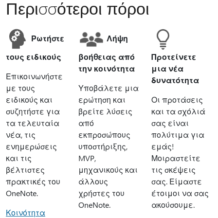
Περισσότεροι πόροι
Ρωτήστε
Λήψη
τους ειδικούς
βοήθειας από
Προτείνετε
την κοινότητα
μια νέα
Επικοινωνήστε
δυνατότητα
με τους
Υποβάλετε μια
ειδικούς και
ερώτηση και
Οι προτάσεις
συζητήστε για
βρείτε λύσεις
και τα σχόλιά
τα τελευταία
από
σας είναι
νέα, τις
εκπροσώπους
πολύτιμα για
ενημερώσεις
υποστήριξης,
εμάς!
και τις
MVP,
Μοιραστείτε
βέλτιστες
μηχανικούς και
τις σκέψεις
πρακτικές του
άλλους
σας. Είμαστε
OneNote.
χρήστες του
έτοιμοι να σας
OneNote.
ακούσουμε.
Κοινότητα