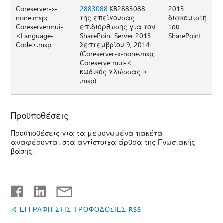
Coreserver-x-
2883088
KB2883088
2013
none.msp;
της επείγουσας
διακομιστή
Coreservermui-
επιδιόρθωσης για τον
του
<Language-
SharePoint Server 2013
SharePoint
Code>.msp
Σεπτεμβρίου 9, 2014
(Coreserver-x-none.msp;
Coreservermui-<
κωδικός γλώσσας >
.msp)
Προϋποθέσεις
Προϋποθέσεις για τα μεμονωμένα πακέτα
αναφέρονται στα αντίστοιχα άρθρα της Γνωσιακής
βάσης.
ΕΓΓΡΑΦΗ ΣΤΙΣ ΤΡΟΦΟΔΟΣΙΕΣ RSS