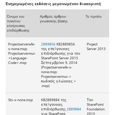
Ενημερωμένες εκδόσεις μεμονωμένου διακομιστή
Όνομα του
Αριθμός άρθρου
Το προϊόν
πακέτου
γνωσιακής βάσης
επείγουσας
επιδιόρθωσης
Projectserverwfe-
2889856
KB2889856
Project
x-none.msp;
της επείγουσας
Server 2013
Projectservermui-
επιδιόρθωσης για τον
<Language-
SharePoint Server 2013
Code>.msp
Σεπτεμβρίου 9, 2014
(Projectserverwfe-x-
none.msp;
Projectservermui-<
κωδικός γλώσσας >
.msp)
Sts-x-none.msp
KB2889884 της
Του
επείγουσας
SharePoint
επιδιόρθωσης
2889884
Foundation
για SharePoint
2013