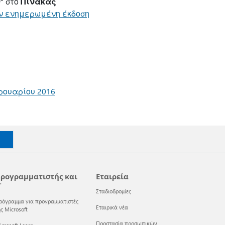
ν
" στο
Πίνακας
ν ενημερωμένη έκδοση
ρουαρίου 2016
ρογραμματιστής και
Εταιρεία
T
Σταδιοδρομίες
ρόγραμμα για προγραμματιστές
Εταιρικά νέα
ς Microsoft
Προστασία προσωπικών