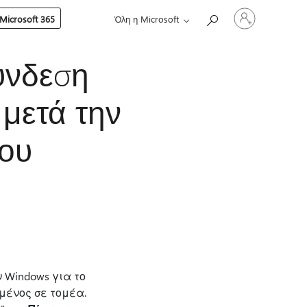
Είσοδος
Microsoft 365
Όλη η Microsoft
στον
λογαριασμό
σας
ύνδεση
 μετά την
του
 Windows για το
εμένος σε τομέα.