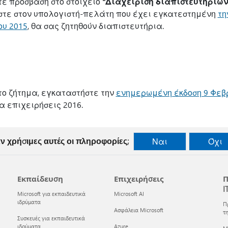
τε πρόσβαση στο στοιχείο
"Διαχείριση διαπιστευτηρίω
εστε στον υπολογιστή-πελάτη που έχει εγκατεστημένη
τη
υ 2015
, θα σας ζητηθούν διαπιστευτήρια.
το ζήτημα, εγκαταστήστε την
ενημερωμένη έκδοση 9 Φεβ
α επιχειρήσεις 2016.
ν χρήσιμες αυτές οι πληροφορίες;
Ναι
Όχι
Εκπαίδευση
Επιχειρήσεις
Π
I
Microsoft για εκπαιδευτικά
Microsoft AI
ιδρύματα
Π
Ασφάλεια Microsoft
τη
Συσκευές για εκπαιδευτικά
ιδρύματα
Azure