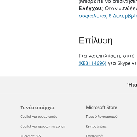
(Μπορείτε να αποκτήσε
Ελέγχου
.) Όταν συνδέ
ασφαλείας 8 Δεκεμβρίο
Επίλυση
Για να επιλύσετε αυτό 
(KB3114696)
για Skype γι
Ήτα
Τι νέο υπάρχει
Microsoft Store
Copilot για οργανισμούς
Προφίλ λογαριασμού
Copilot για προσωπική χρήση
Κέντρο λήψης
Microsoft 365
Επιστροφές