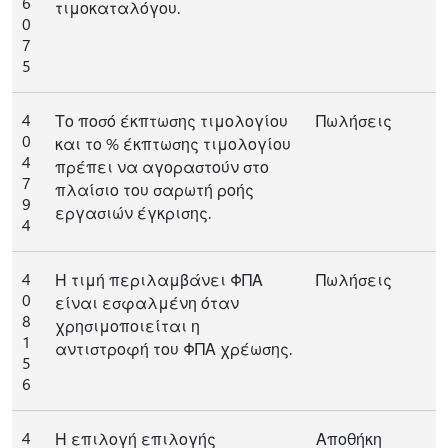
6
τιμοκαταλόγου.
0
7
5
4
Το ποσό έκπτωσης τιμολογίου
Πωλήσεις
0
και το % έκπτωσης τιμολογίου
4
πρέπει να αγοραστούν στο
7
πλαίσιο του σαρωτή ροής
9
εργασιών έγκρισης.
4
4
Η τιμή περιλαμβάνει ΦΠΑ
Πωλήσεις
0
είναι εσφαλμένη όταν
8
χρησιμοποιείται η
1
αντιστροφή του ΦΠΑ χρέωσης.
5
6
4
Η επιλογή επιλογής
Αποθήκη