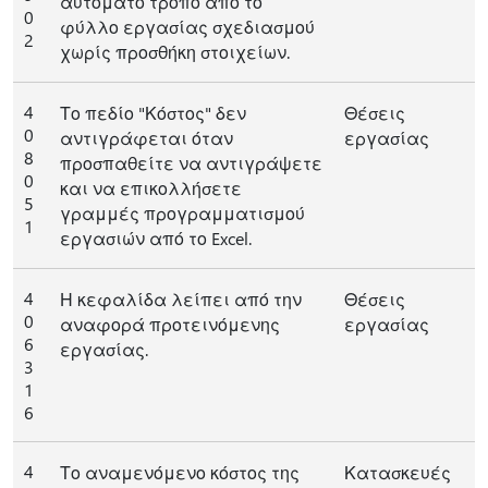
αυτόματο τρόπο από το
0
φύλλο εργασίας σχεδιασμού
2
χωρίς προσθήκη στοιχείων.
4
Το πεδίο "Κόστος" δεν
Θέσεις
0
αντιγράφεται όταν
εργασίας
8
προσπαθείτε να αντιγράψετε
0
και να επικολλήσετε
5
γραμμές προγραμματισμού
1
εργασιών από το Excel.
4
Η κεφαλίδα λείπει από την
Θέσεις
0
αναφορά προτεινόμενης
εργασίας
6
εργασίας.
3
1
6
4
Το αναμενόμενο κόστος της
Κατασκευές