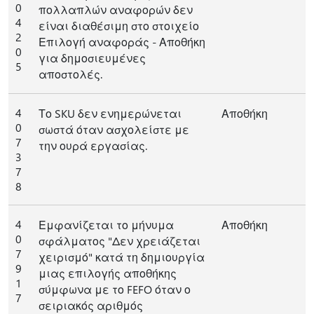
0
πολλαπλών αναφορών δεν
4
είναι διαθέσιμη στο στοιχείο
2
Επιλογή αναφοράς - Αποθήκη
0
για δημοσιευμένες
5
αποστολές.
4
Το SKU δεν ενημερώνεται
Αποθήκη
0
σωστά όταν ασχολείστε με
7
την ουρά εργασίας.
3
7
8
4
Εμφανίζεται το μήνυμα
Αποθήκη
0
σφάλματος "Δεν χρειάζεται
7
χειρισμό" κατά τη δημιουργία
9
μιας επιλογής αποθήκης
1
σύμφωνα με το FEFO όταν ο
7
σειριακός αριθμός