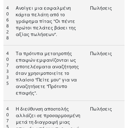
4
Ανοίγει μια εσφαλμένη
Πωλήσεις
0
κάρτα πελάτη από το
6
γράφημα πίτας "Οι πέντε
8
πρώτοι πελάτες βάσει της
2
αξίας πωλήσεων".
8
4
Τα πρότυπα μετατροπής
Πωλήσεις
0
επαφών εμφανίζονται ως
7
αποτελέσματα αναζήτησης
3
όταν χρησιμοποιείτε το
3
πλαίσιο "Πείτε μου" για να
5
αναζητήσετε "Πρότυπο
επαφής".
4
Η διεύθυνση αποστολής
Πωλήσεις
0
αλλάζει σε προσαρμοσμένη
7
μετά τη διαγραφή μιας
5