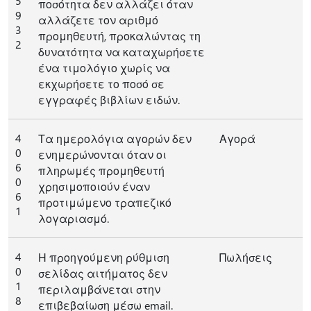
5
ποσότητα δεν αλλάζει όταν
9
αλλάζετε τον αριθμό
3
προμηθευτή, προκαλώντας τη
2
δυνατότητα να καταχωρήσετε
ένα τιμολόγιο χωρίς να
εκχωρήσετε το ποσό σε
εγγραφές βιβλίων ειδών.
4
Τα ημερολόγια αγορών δεν
Αγορά
0
ενημερώνονται όταν οι
6
πληρωμές προμηθευτή
0
χρησιμοποιούν έναν
6
προτιμώμενο τραπεζικό
1
λογαριασμό.
4
Η προηγούμενη ρύθμιση
Πωλήσεις
0
σελίδας αιτήματος δεν
1
περιλαμβάνεται στην
8
επιβεβαίωση μέσω email.