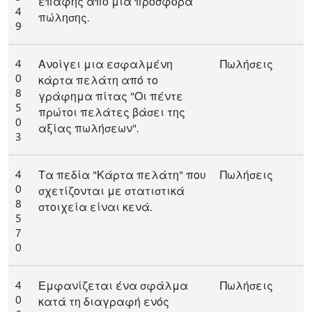
επαφής από μια προσφορά
4
πώλησης.
9
4
Ανοίγει μια εσφαλμένη
Πωλήσεις
0
κάρτα πελάτη από το
8
γράφημα πίτας "Οι πέντε
5
πρώτοι πελάτες βάσει της
0
αξίας πωλήσεων".
3
4
Τα πεδία "Κάρτα πελάτη" που
Πωλήσεις
0
σχετίζονται με στατιστικά
8
στοιχεία είναι κενά.
5
7
0
4
Εμφανίζεται ένα σφάλμα
Πωλήσεις
0
κατά τη διαγραφή ενός