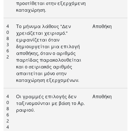
προστίθεται στην εξερχόμενη
καταχώρηση.
4
Το μήνυμα λάθους "Δεν
Αποθήκη
0
χρειάζεται χειρισμό."
8
εμφανίζεται όταν
3
δημιουργείται μια επιλογή
6
αποθήκης, όταν ο αριθμός
2
παρτίδας παρακολουθείται
και ο σειριακός αριθμός
απαιτείται μόνο στην
καταχώρηση εξερχομένων.
4
Οι γραμμές επιλογής δεν
Αποθήκη
0
ταξινομούνται με βάση το Αρ.
8
ραφιού.
6
2
4