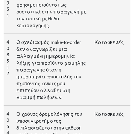
9
χρησιμοποιούνται ως
5
συστατικά στην παραγωγή με
1
την τυπική μέθοδο
κοστολόγησης.
4
Ο σχεδιασμός make-to-order
Κατασκευές
0
δεν αναγνωρίζει μια
8
αλλαγμένη ημερομηνία
5
λήξης για προϊόντα χαμηλής
1
παραγωγής όταν η
2
ημερομηνία αποστολής του
προϊόντος ανώτερου
επιπέδου αλλάξει στη
γραμμή πωλήσεων.
4
Ο χρόνος δρομολόγησης του
Κατασκευές
0
υποσυγκροτήματος
5
διπλασιάζεται στην έκθεση
4