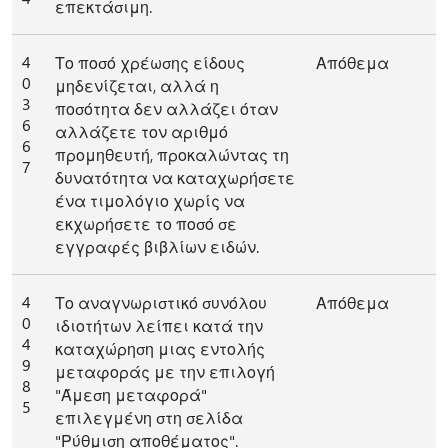
επεκτάσιμη.
4
Το ποσό χρέωσης είδους
Απόθεμα
0
μηδενίζεται, αλλά η
3
ποσότητα δεν αλλάζει όταν
6
αλλάζετε τον αριθμό
6
προμηθευτή, προκαλώντας τη
7
δυνατότητα να καταχωρήσετε
ένα τιμολόγιο χωρίς να
εκχωρήσετε το ποσό σε
εγγραφές βιβλίων ειδών.
4
Το αναγνωριστικό συνόλου
Απόθεμα
0
ιδιοτήτων λείπει κατά την
4
καταχώρηση μιας εντολής
9
μεταφοράς με την επιλογή
8
"Άμεση μεταφορά"
5
επιλεγμένη στη σελίδα
"Ρύθμιση αποθέματος".