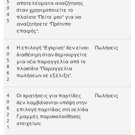
5
αποτελέσματα αναζήτησης
0
όταν χρησιμοποιείτε το
4
πλαίσιο "Πείτε μου" για να
5
αναζητήσετε "Πρότυπο
επαφής".
4
Η επιλογή "Έγκριση" δεν είναι
Πωλήσεις
0
διαθέσιμη όταν δημιουργείτε
5
μια νέα παραγγελία από το
8
πλακίδιο "Παραγγελία
6
πωλήσεων σε εξέλιξη".
2
4
Οι κρατήσεις για παρτίδες
Πωλήσεις
0
δεν λαμβάνονται υπόψη στην
6
επιλογή παρτίδας στη σελίδα
2
Γραμμές παρακολούθησης
2
στοιχείων.
1