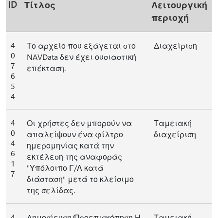
ID
Τίτλος
Λειτουργική
περιοχή
4
Το αρχείο που εξάγεται στο
Διαχείριση
0
NAVData δεν έχει ουσιαστική
7
επέκταση.
6
5
4
4
Οι χρήστες δεν μπορούν να
Ταμειακή
0
απαλείψουν ένα φίλτρο
διαχείριση
4
ημερομηνίας κατά την
6
εκτέλεση της αναφοράς
1
"Υπόλοιπο Γ/Λ κατά
7
διάσταση" μετά το κλείσιμο
της σελίδας.
4
Δημοσίευση/Προεπισκόπηση Η
Ταμειακή