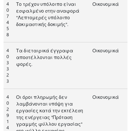
4
Το τρέχον υπόλοιπο είναι
Οικονομικά
0
εσφαλμένο στην αναφορά
7
"Λεπτομερές υπόλοιπο
4
δοκιμαστικής δοκιμής".
5
8
4
Τα διεταιρικά έγγραφα
Οικονομικά
0
αποστέλλονται πολλές
3
φορές.
3
2
3
4
Οι όροι πληρωμής δεν
Οικονομικά
0
λαμβάνονται υπόψη για
2
εργασίες κατά την εκτέλεση
9
της ενέργειας "Πρόταση
1
γραμμής φύλλου εργασίας"
4
στο φύλλο εργασίας