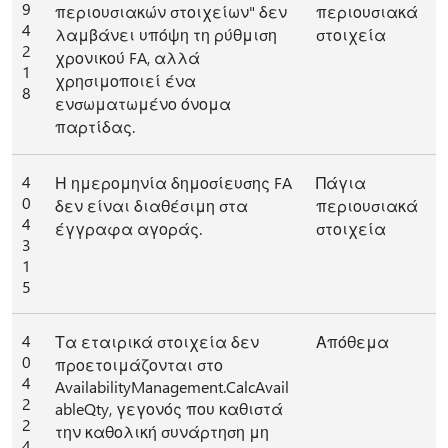
9
περιουσιακών στοιχείων" δεν
περιουσιακά
4
λαμβάνει υπόψη τη ρύθμιση
στοιχεία
2
χρονικού FA, αλλά
1
χρησιμοποιεί ένα
8
ενσωματωμένο όνομα
παρτίδας.
4
Η ημερομηνία δημοσίευσης FA
Πάγια
0
δεν είναι διαθέσιμη στα
περιουσιακά
4
έγγραφα αγοράς.
στοιχεία
3
1
5
4
Τα εταιρικά στοιχεία δεν
Απόθεμα
0
προετοιμάζονται στο
4
AvailabilityManagement.CalcAvail
2
ableQty, γεγονός που καθιστά
2
την καθολική συνάρτηση μη
4