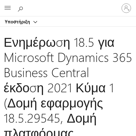
Είσοδος
Microsoft
στον
λογαρ
Υποστήριξη
σας
Ενημέρωση 18.5 για
Microsoft Dynamics 365
Business Central
έκδοση 2021 Κύμα 1
(Δομή εφαρμογής
18.5.29545, Δομή
πλατφόρμας