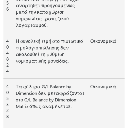
5
αναρτηθεί προηγουμένως
6
μετά την καταχώριση
συμφωνίας τραπεζικού
λογαριασμού.
4
Η συνολική τιμή στο πιστωτικό
Οικονομικά
0
τιμολόγιο πώλησης δεν
4
ακολουθεί τη ρύθμιση
8
νομισματικής μονάδας.
2
4
4
Τα φίλτρα G/L Balance by
Οικονομικά
0
Dimension δεν μεταφράζονται
5
στο G/L Balance by Dimension
3
Matrix όπως αναμένεται.
2
8