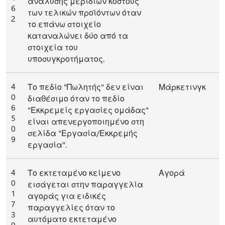
ανάλυσης μεριδίων κόστους
6
των τελικών προϊόντων όταν
2
το επάνω στοιχείο
καταναλώνει δύο από τα
στοιχεία του
υποσυγκροτήματος.
4
Το πεδίο "Πωλητής" δεν είναι
Μάρκετινγκ
0
διαθέσιμο όταν το πεδίο
6
"Εκκρεμείς εργασίες ομάδας"
5
είναι απενεργοποιημένο στη
0
σελίδα "Εργασία/Εκκρεμής
9
εργασία".
4
Το εκτεταμένο κείμενο
Αγορά
0
εισάγεται στην παραγγελία
1
αγοράς για ειδικές
7
παραγγελίες όταν το
3
αυτόματο εκτεταμένο
9