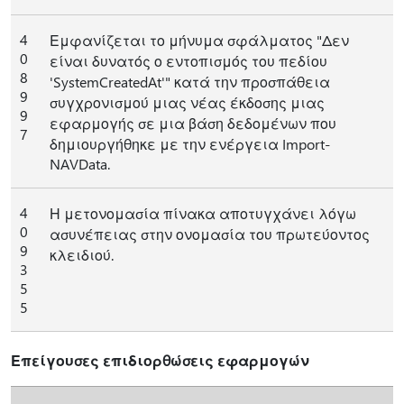
4
Εμφανίζεται το μήνυμα σφάλματος "Δεν
0
είναι δυνατός ο εντοπισμός του πεδίου
8
'SystemCreatedAt'" κατά την προσπάθεια
9
συγχρονισμού μιας νέας έκδοσης μιας
9
εφαρμογής σε μια βάση δεδομένων που
7
δημιουργήθηκε με την ενέργεια Import-
NAVData.
4
Η μετονομασία πίνακα αποτυγχάνει λόγω
0
ασυνέπειας στην ονομασία του πρωτεύοντος
9
κλειδιού.
3
5
5
Επείγουσες επιδιορθώσεις εφαρμογών