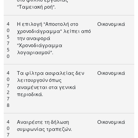
"Ταμειακή ροή".
4
Η επιλογή "Αποστολή στο
Οικονομικά
0
χρονοδιάγραμμα" λείπει από
5
την αναφορά
7
"Χρονοδιάγραμμα
5
λογαριασμού".
0
4
Τα φίλτρα ασφαλείας δεν
Οικονομικά
0
λειτουργούν όπως
7
αναμένεται στα γενικά
2
περιοδικά.
7
8
4
Αναιρέστε τη δήλωση
Οικονομικά
0
συμφωνίας τραπεζών.
7