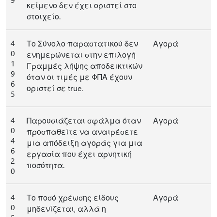
κείμενο δεν έχει οριστεί στο
στοιχείο.
4
Το Σύνολο παραστατικού δεν
Αγορά
0
ενημερώνεται στην επιλογή
1
Γραμμές λήψης αποδεικτικών
9
όταν οι τιμές με ΦΠΑ έχουν
6
οριστεί σε true.
5
4
Παρουσιάζεται σφάλμα όταν
Αγορά
0
προσπαθείτε να αναιρέσετε
4
μια απόδειξη αγοράς για μια
6
εργασία που έχει αρνητική
2
ποσότητα.
0
4
Το ποσό χρέωσης είδους
Αγορά
0
μηδενίζεται, αλλά η