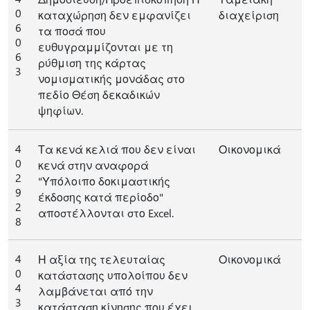
0
καταχώρηση δεν εμφανίζει
διαχείριση
6
τα ποσά που
0
ευθυγραμμίζονται με τη
6
ρύθμιση της κάρτας
3
νομισματικής μονάδας στο
πεδίο Θέση δεκαδικών
ψηφίων.
4
Τα κενά κελιά που δεν είναι
Οικονομικά
0
κενά στην αναφορά
2
"Υπόλοιπο δοκιμαστικής
9
έκδοσης κατά περίοδο"
2
αποστέλλονται στο Excel.
8
4
Η αξία της τελευταίας
Οικονομικά
0
κατάστασης υπολοίπου δεν
4
λαμβάνεται από την
3
κατάσταση κίνησης που έχει