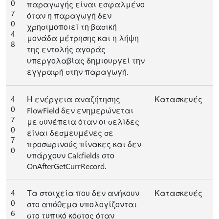
0
παραγωγής είναι εσφαλμένο
7
όταν η παραγωγή δεν
0
χρησιμοποιεί τη βασική
4
μονάδα μέτρησης και η λήψη
8
της εντολής αγοράς
υπεργολαβίας δημιουργεί την
εγγραφή στην παραγωγή.
4
Η ενέργεια αναζήτησης
Κατασκευές
0
FlowField δεν ενημερώνεται
7
με συνέπεια όταν οι σελίδες
0
είναι δεσμευμένες σε
7
προσωρινούς πίνακες και δεν
0
υπάρχουν Calcfields στο
OnAfterGetCurrRecord.
4
Τα στοιχεία που δεν ανήκουν
Κατασκευές
0
στο απόθεμα υπολογίζονται
6
στο τυπικό κόστος όταν