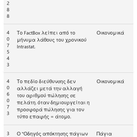
2
8
8
4
Το FactBox λείπει από το
Οικονομικά
0
μήνυμα λάθους του χρονικού
7
Intrastat.
5
4
3
4
Το πεδίο διεύθυνσης δεν
Οικονομικά
0
αλλάζει μετά την αλλαγή
6
του αριθμού πώλησης σε
0
πελάτη. όταν δημιουργείται η
7
προσφορά πώλησης για τον
3
τύπο επαφής = άτομο.
3
Ο "Οδηγός απόκτησης πάγιων
Πάγια