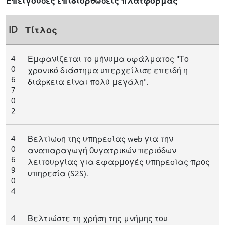
Επείγουσες επιδιορθώσεις πλατφόρμας
ID
Τίτλος
4
Εμφανίζεται το μήνυμα σφάλματος "Το
0
χρονικό διάστημα υπερχείλισε επειδή η
6
διάρκεια είναι πολύ μεγάλη".
7
0
2
4
Βελτίωση της υπηρεσίας web για την
0
αναπαραγωγή θυγατρικών περιόδων
6
λειτουργίας για εφαρμογές υπηρεσίας προς
9
υπηρεσία (S2S).
0
4
4
Βελτιώστε τη χρήση της μνήμης του