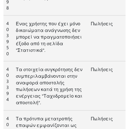
9
8
4
Ένας χρήστης που έχει μόνο
Πωλήσεις
0
δικαιώματα ανάγνωσης δεν
3
μπορεί να πραγματοποιήσει
9
έξοδο από τη σελίδα
5
"Στατιστικά".
0
4
Τα στοιχεία συγκρότησης δεν
Πωλήσεις
0
συμπεριλαμβάνονται στην
3
αναφορά αποστολής
3
πωλήσεων κατά τη χρήση της
9
ενέργειας "Ταχυδρομείο και
4
αποστολή".
4
Τα πρότυπα μετατροπής
Πωλήσεις
0
επαφών εμφανίζονται ως