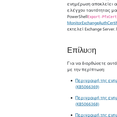
ενημέρωση αποκλείει αυ
ελέγχου ταυτότητας μαζί
PowerShell
Export-PfxCert
MonitorExchangeAuthCertif
εκτελεί Exchange Serve
Επίλυση
Για να διορθώσετε αυτ
με την περίπτωση:
Περιγραφή της ενημέ
(KB5066369)
Περιγραφή της ενημέ
(KB5066368)
Περιγραφή της ενημέ