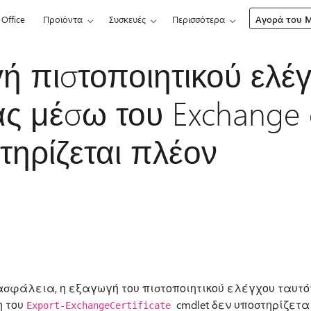
Office
Προϊόντα
Συσκευές
Περισσότερα
Αγορά του Mi
ή πιστοποιητικού ελέ
ας μέσω του Exchange 
τηρίζεται πλέον
ασφάλεια, η εξαγωγή του πιστοποιητικού ελέγχου ταυτότ
η του
cmdlet δεν υποστηρίζετα
Export-ExchangeCertificate