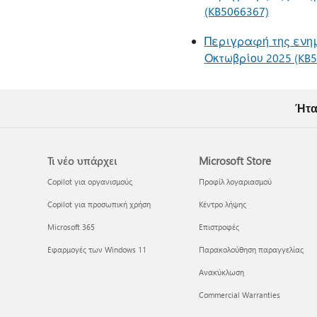
(KB5066367)
Περιγραφή της ενημέ
Οκτωβρίου 2025 (KB5
Ήτα
Τι νέο υπάρχει
Microsoft Store
Copilot για οργανισμούς
Προφίλ λογαριασμού
Copilot για προσωπική χρήση
Κέντρο λήψης
Microsoft 365
Επιστροφές
Εφαρμογές των Windows 11
Παρακολούθηση παραγγελίας
Ανακύκλωση
Commercial Warranties