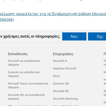
ρωσης ασφαλείας για το Συνδρομητική έκδοση Microsoft 
066366)
ν χρήσιμες αυτές οι πληροφορίες;
Ναι
Όχι
Εκπαίδευση
Επιχειρήσεις
Π
Microsoft για εκπαιδευτικά
Microsoft AI
Π
ιδρύματα
τη
Ασφάλεια Microsoft
Συσκευές για εκπαιδευτικά
Mi
ιδρύματα
Azure
Υ
Microsoft Teams για εκπαιδευτικά
Dynamics 365
AI
ιδρύματα
Microsoft 365
Τ
Microsoft 365 για εκπαιδευτικά
Mi
ιδρύματα
Microsoft Advertising
M