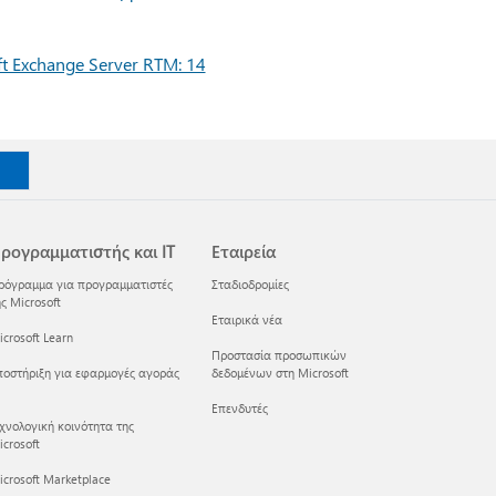
Exchange Server RTM: 14
ρογραμματιστής και IT
Εταιρεία
ρόγραμμα για προγραμματιστές
Σταδιοδρομίες
ς Microsoft
Εταιρικά νέα
crosoft Learn
Προστασία προσωπικών
ποστήριξη για εφαρμογές αγοράς
δεδομένων στη Microsoft
Επενδυτές
εχνολογική κοινότητα της
crosoft
icrosoft Marketplace