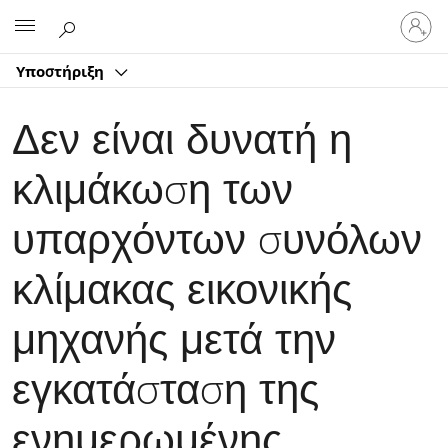
Είσοδος
Microsoft
στον
λογαρ
Υποστήριξη
σας
Δεν είναι δυνατή η
κλιμάκωση των
υπαρχόντων συνόλων
κλίμακας εικονικής
μηχανής μετά την
εγκατάσταση της
ενημερωμένης