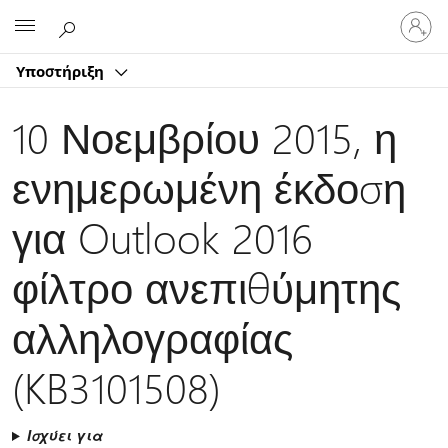
Είσοδος
Microsoft
στον
λογαρ
Υποστήριξη
σας
10 Νοεμβρίου 2015, η
ενημερωμένη έκδοση
για Outlook 2016
φίλτρο ανεπιθύμητης
αλληλογραφίας
(KB3101508)
Ισχύει για