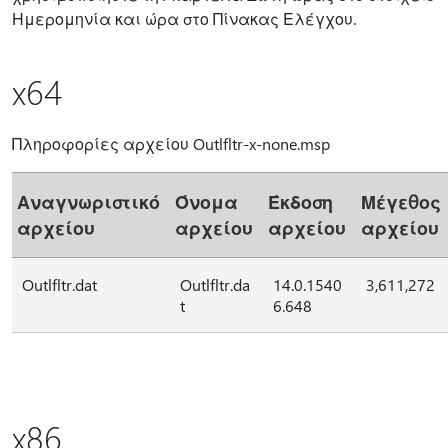
Ημερομηνία και ώρα στο Πίνακας Ελέγχου.
x64
Πληροφορίες αρχείου Outlfltr-x-none.msp
Αναγνωριστικό
Όνομα
Έκδοση
Μέγεθος
αρχείου
αρχείου
αρχείου
αρχείου
Outlfltr.dat
Outlfltr.da
14.0.1540
3,611,272
t
6.648
x86