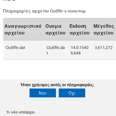
Πληροφορίες αρχείου Outlfltr-x-none.msp
Αναγνωριστικό
Όνομα
Έκδοση
Μέγεθος
αρχείου
αρχείου
αρχείου
αρχείου
Outlfltr.dat
Outlfltr.da
14.0.1540
3,611,272
t
6.648
Ήταν χρήσιμες αυτές οι πληροφορίες;
Ναι
Όχι
Τι νέο υπάρχει