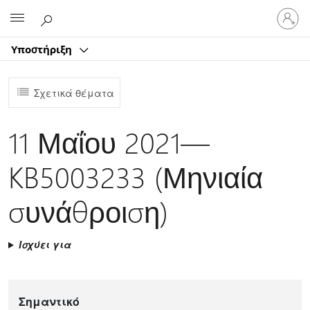
Είσοδος
Microsoft
στον
λογαρ
Υποστήριξη
σας
Σχετικά θέματα
11 Μαΐου 2021—
KB5003233 (Μηνιαία
συνάθροιση)
Ισχύει για
Σημαντικό