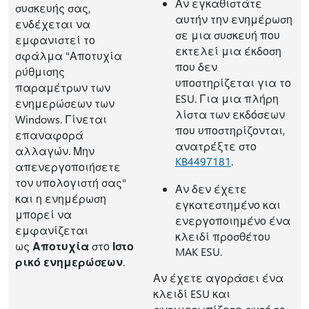
Αν εγκαθιστάτε
συσκευής σας,
αυτήν την ενημέρωση
ενδέχεται να
σε μια συσκευή που
εμφανιστεί το
εκτελεί μια έκδοση
σφάλμα "Αποτυχία
που δεν
ρύθμισης
υποστηρίζεται για το
παραμέτρων των
ESU. Για μια πλήρη
ενημερώσεων των
λίστα των εκδόσεων
Windows. Γίνεται
που υποστηρίζονται,
επαναφορά
ανατρέξτε στο
αλλαγών. Μην
KB4497181
.
απενεργοποιήσετε
τον υπολογιστή σας"
Αν δεν έχετε
και η ενημέρωση
εγκατεστημένο και
μπορεί να
ενεργοποιημένο ένα
εμφανίζεται
κλειδί προσθέτου
ως
Αποτυχία
στο
Ιστο
MAK ESU.
ρικό ενημερώσεων
.
Αν έχετε αγοράσει ένα
κλειδί ESU και