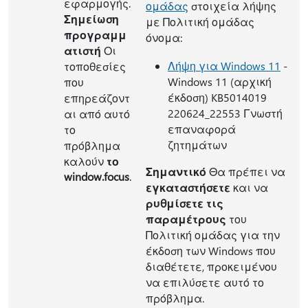
εφαρμογής.
ομάδας
στοιχεία λήψης
Σημείωση
με Πολιτική ομάδας
προγραμμ
όνομα:
ατιστή
Οι
Λήψη για Windows 11
-
τοποθεσίες
Windows 11 (αρχική
που
έκδοση) KB5014019
επηρεάζοντ
220624_22553 Γνωστή
αι από αυτό
επαναφορά
το
ζητημάτων
πρόβλημα
καλούν
το
Σημαντικό
Θα πρέπει να
window.focus
.
εγκαταστήσετε
και να
ρυθμίσετε τις
παραμέτρους
του
Πολιτική ομάδας για την
έκδοση των Windows που
διαθέτετε, προκειμένου
να επιλύσετε αυτό το
πρόβλημα.