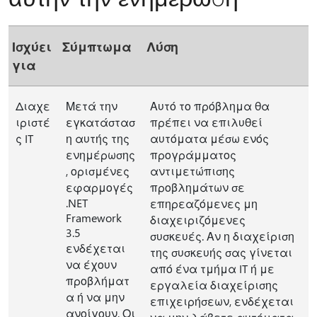
Ισχύει
Σύμπτωμα
Λύση
για
Διαχε
Μετά την
Αυτό το πρόβλημα θα
ιριστέ
εγκατάστασ
πρέπει να επιλυθεί
ς IT
η αυτής της
αυτόματα μέσω ενός
ενημέρωσης
προγράμματος
, ορισμένες
αντιμετώπισης
εφαρμογές
προβλημάτων σε
.NET
επηρεαζόμενες μη
Framework
διαχειριζόμενες
3.5
συσκευές. Αν η διαχείριση
ενδέχεται
της συσκευής σας γίνεται
να έχουν
από ένα τμήμα IT ή με
προβλήματ
εργαλεία διαχείρισης
α ή να μην
επιχειρήσεων, ενδέχεται
ανοίγουν. Οι