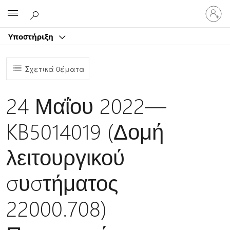
Είσοδος
Microsoft
στον
λογαρ
Υποστήριξη
σας
Σχετικά θέματα
24 Μαΐου 2022—
KB5014019 (Δομή
λειτουργικού
συστήματος
22000.708)