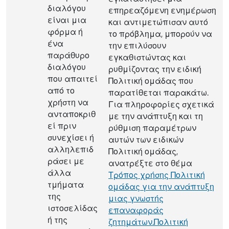
διαλόγου
επηρεαζόμενη ενημέρωση
είναι μια
και αντιμετώπισαν αυτό
φόρμα ή
το πρόβλημα, μπορούν να
ένα
την επιλύσουν
παράθυρο
εγκαθιστώντας και
διαλόγου
ρυθμίζοντας την ειδική
που απαιτεί
Πολιτική ομάδας που
από το
παρατίθεται παρακάτω.
χρήστη να
Για πληροφορίες σχετικά
ανταποκριθ
με την ανάπτυξη και τη
εί πριν
ρύθμιση παραμέτρων
συνεχίσει ή
αυτών των ειδικών
αλληλεπιδ
Πολιτική ομάδας,
ράσει με
ανατρέξτε στο θέμα
άλλα
Τρόπος χρήσης Πολιτική
τμήματα
ομάδας για την ανάπτυξη
της
μιας γνωστής
ιστοσελίδας
επαναφοράς
ή της
ζητημάτων.Πολιτική