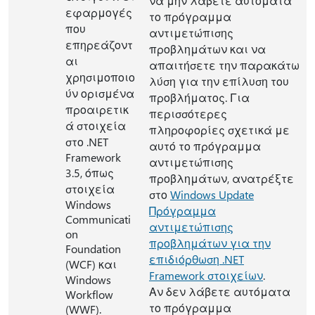
να μην λάβετε αυτόματα
εφαρμογές
το πρόγραμμα
που
αντιμετώπισης
επηρεάζοντ
προβλημάτων και να
αι
απαιτήσετε την παρακάτω
χρησιμοποιο
λύση για την επίλυση του
ύν ορισμένα
προβλήματος. Για
προαιρετικ
περισσότερες
ά στοιχεία
πληροφορίες σχετικά με
στο .NET
αυτό το πρόγραμμα
Framework
αντιμετώπισης
3.5, όπως
προβλημάτων, ανατρέξτε
στοιχεία
στο
Windows Update
Windows
Πρόγραμμα
Communicati
αντιμετώπισης
on
προβλημάτων για την
Foundation
επιδιόρθωση .NET
(WCF) και
Framework στοιχείων
.
Windows
Αν δεν λάβετε αυτόματα
Workflow
το πρόγραμμα
(WWF).