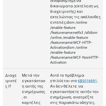
αναβαθμισμένα
δικαιώματα (εκτέλεση ως
διαχειριστής) και
εκτελώντας τις ακόλουθες
εντολές:dism /online
/enable-feature
/featurename:netfx3 /alldism
/online /enable-feature
/featurename:WCF-HTTP-
Activationdism /online
/enable-feature
/featurename:WCF-NonHTTP-
Activation
Διαχε
Μετά την
Αυτό το πρόβλημα
ιριστέ
εγκατάστασ
επιλύεται στο
KB5016691
.
ς IT
η αυτής της
Αν δεν θέλετε να
ενημέρωσης
εγκαταστήσετε αυτήν την
, οι
ενημέρωση, ανατρέξτε
καρτέλες
στις παρακάτω οδηγίες.