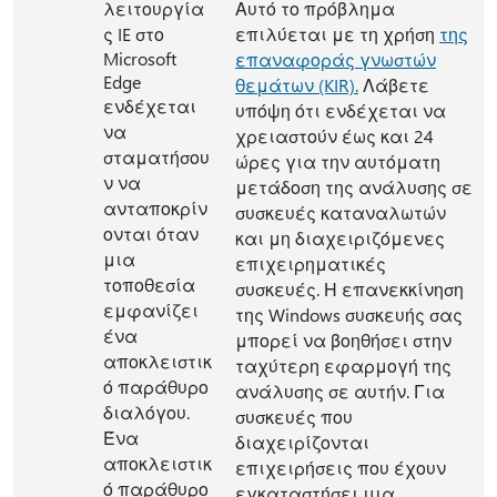
λειτουργία
Αυτό το πρόβλημα
ς IE στο
επιλύεται με τη χρήση
της
Microsoft
επαναφοράς γνωστών
Edge
θεμάτων (KIR).
Λάβετε
ενδέχεται
υπόψη ότι ενδέχεται να
να
χρειαστούν έως και 24
σταματήσου
ώρες για την αυτόματη
ν να
μετάδοση της ανάλυσης σε
ανταποκρίν
συσκευές καταναλωτών
ονται όταν
και μη διαχειριζόμενες
μια
επιχειρηματικές
τοποθεσία
συσκευές. Η επανεκκίνηση
εμφανίζει
της Windows συσκευής σας
ένα
μπορεί να βοηθήσει στην
αποκλειστικ
ταχύτερη εφαρμογή της
ό παράθυρο
ανάλυσης σε αυτήν. Για
διαλόγου.
συσκευές που
Ένα
διαχειρίζονται
αποκλειστικ
επιχειρήσεις που έχουν
ό παράθυρο
εγκαταστήσει μια