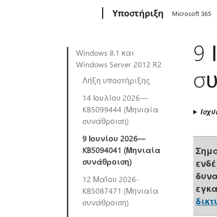
Microsoft
Υποστήριξη
Microsoft 365
9 
Windows 8.1 και
Windows Server 2012 R2
συ
Λήξη υποστήριξης
14 Ιουλίου 2026—
KB5099444 (Μηνιαία
Ισχύ
συνάθροιση)
9 Ιουνίου 2026—
KB5094041 (Μηνιαία
Σημα
συνάθροιση)
ενδέ
δυνα
12 Μαΐου 2026-
εγκα
KB5087471 (Μηνιαία
δικτ
συνάθροιση)