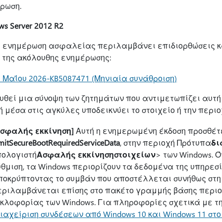
ρωση.
s Server 2012 R2
η ενημέρωση ασφαλείας περιλαμβάνει επιδιορθώσεις κ
 της ακόλουθης ενημέρωσης:
 Μαΐου 2026-KB5087471 (Μηνιαία συνάθροιση)
υθεί μια σύνοψη των ζητημάτων που αντιμετωπίζει αυτή 
 μέσα στις αγκύλες υποδεικνύει το στοιχείο ή την περι
Ασφαλής εκκίνηση]
Αυτή η ενημερωμένη έκδοση προσθέτε
mitSecureBootRequiredServiceData
, στην περιοχή Πρότυπα
δι
πολογιστή
Ασφαλής εκκίνηση
στοιχείων
> των Windows. 
ύθμιση, τα Windows περιορίζουν τα δεδομένα της υπηρε
οκρύπτοντας το συμβάν που αποστέλλεται συνήθως στη Mi
εριλαμβάνεται επίσης στο πακέτο γραμμής βάσης περιο
υκλοφορίας των Windows. Για πληροφορίες σχετικά με τ
ιαχείριση συνδέσεων από Windows 10 και Windows 11 στο