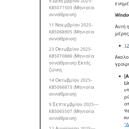
9 Δεκεμβρίου 2025-
ενημέ
KB5071503 (Μηνιαία
συνάθροιση)
Window
11 Νοεμβρίου 2025-
Αυτή 
KB5068905 (Μηνιαία
μέρος
συνάθροιση)
12
23 Οκτωβρίου 2025-
KB5070886 (Μηνιαία
Ακολο
συνάθροιση) Εκτός
γραφή
ζώνης
[
14 Οκτωβρίου 2025-
Li
KB5066873 (Μηνιαία
υ
συνάθροιση)
ρ
απ
9 Σεπτεμβρίου 2025—
π
KB5065507 (Μηνιαία
κ
συνάθροιση)
"Δ
12 Αυγούστου 2025—