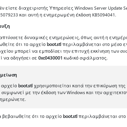
ν είστε διαχειριστής Υπηρεσίες Windows Server Update Se
B5079233 και αυτή η ενημερωμένη έκδοση KB5094041.
τυξη
απτύσσετε δυναμικές ενημερώσεις, όπως αυτή η ενημέρω
ωθείτε ότι το αρχείο
boot.stl
περιλαμβάνεται στο μέσο ε
ρχείου μπορεί να εμποδίσει την επιτυχή εκκίνηση των σ
ί να οδηγήσει σε
0xc0430001
κωδικό σφάλματος.
ημείωση
 αρχείο
boot.stl
χρησιμοποιείται κατά την επικύρωση της
 συμφωνεί με την έκδοση των Windows και την αρχιτεκτο
ημερώνετε.
α βεβαιωθείτε ότι το αρχείο
boot.stl
περιλαμβάνεται στο 