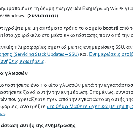
ρησιμοποιήστε τη δέσμη ενεργειών Ενημέρωση WinPE γι
ων Windows.
(Συνιστάται)
ντιγράψτε με μη αυτόματο τρόπο το αρχείο
boot.stl
από τ
ντίστοιχο φάκελο στο μέσο εγκατάστασης πριν από την 
ενικές πληροφορίες σχετικά με τις ενημερώσεις SSU, α
ησης (Servicing Stack Updates – SSU)
και
Ενημερώσεις στοίβα
 Συνήθεις ερωτήσεις
.
τα γλωσσών
καταστήσετε ένα πακέτο γλωσσών μετά την εγκατάσταση
αστήσετε ξανά αυτήν την ενημέρωση. Επομένως, συνιστ
ών που χρειάζεστε πριν από την εγκατάσταση αυτής τη
φορίες, ανατρέξτε
στο θέμα Μάθετε σχετικά με την πρ
ws
.
άσταση αυτής της ενημέρωσης