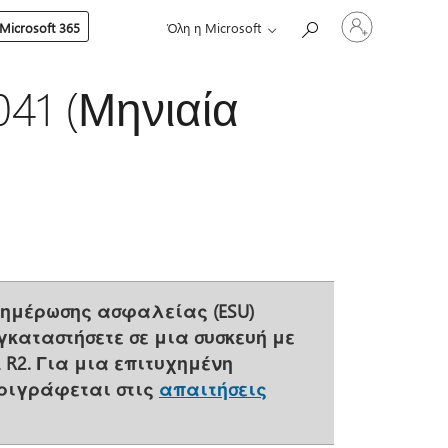
Είσοδος
Microsoft 365
Όλη η Microsoft
στον
λογαριασμό
σας
41 (Μηνιαία
νημέρωσης ασφαλείας (ESU)
γκαταστήσετε σε μια συσκευή με
2 R2. Για μια επιτυχημένη
εριγράφεται στις
απαιτήσεις