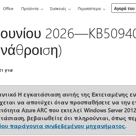
Office
Προϊόντα
Συσκευές
Περισσότερα
Αγορά του 
Ιουνίου 2026—KB50940
νάθροιση)
ει για
ντικό
Η εγκατάσταση αυτής της Εκτεταμένης ε
χεται να αποτύχει όταν προσπαθήσετε να την ε
τότητα Azure ARC που εκτελεί Windows Server 201
τάσταση, βεβαιωθείτε ότι πληρούνται, όπως π
ύου παράγοντα συνδεδεμένου μηχανήματος
.