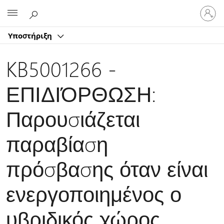
Είσοδος
Microsoft
στον
λογαρ
Υποστήριξη
σας
KB5001266 -
ΕΠΙΔΙΌΡΘΩΣΗ:
Παρουσιάζεται
παραβίαση
πρόσβασης όταν είναι
ενεργοποιημένος ο
υβριδικός χώρος