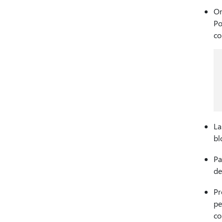
On
Po
co
La
bl
Pa
de
Pr
pe
co