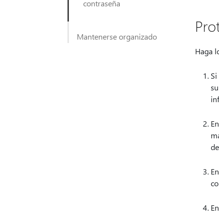
contraseña
Pro
Mantenerse organizado
Haga lo
Si
su
in
En
ma
de
En
co
En