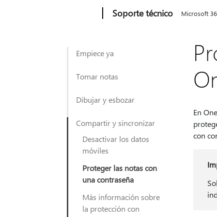
Microsoft
Soporte técnico
Microsoft 3
Pr
Empiece ya
On
Tomar notas
Dibujar y esbozar
En One
Compartir y sincronizar
proteg
con co
Desactivar los datos
móviles
Im
Proteger las notas con
una contraseña
So
in
Más información sobre
la protección con