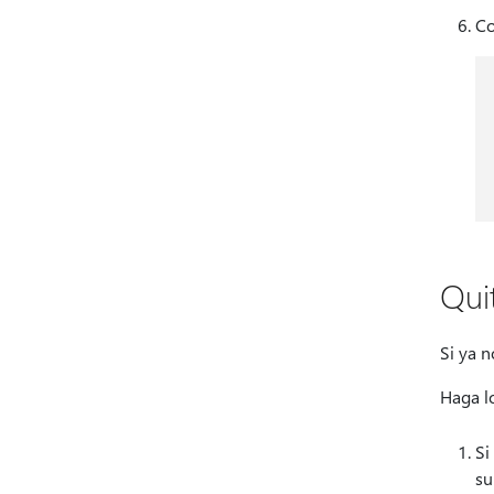
Co
Qui
Si ya n
Haga lo
Si
su