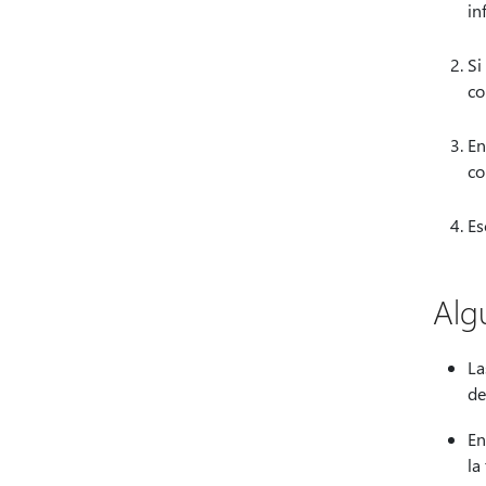
in
Si
co
En
co
Es
Alg
La
de
En
la