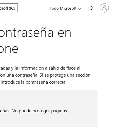
Iniciar
soft 365
Todo Microsoft
sesión
en
tu
cuenta
ontraseña en
one
das y la información a salvo de fisos al
con una contraseña. Si se protege una sección
ntroduce la contraseña correcta.
aseñas. No puede proteger páginas