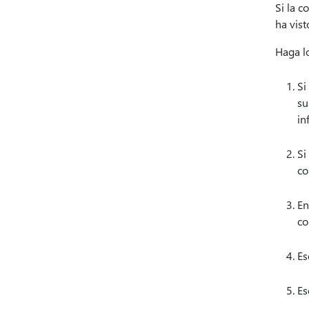
Si la c
ha vist
Haga lo
Si
su
in
Si
co
En
co
Es
Es