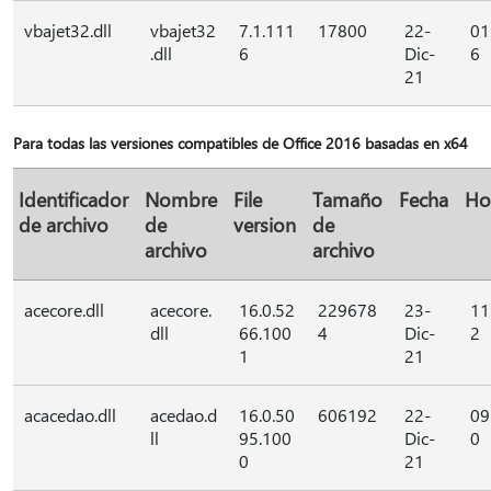
vbajet32.dll
vbajet32
7.1.111
17800
22-
01
.dll
6
Dic-
6
21
Para todas las versiones compatibles de Office 2016 basadas en x64
Identificador
Nombre
File
Tamaño
Fecha
Ho
de archivo
de
version
de
archivo
archivo
acecore.dll
acecore.
16.0.52
229678
23-
11
dll
66.100
4
Dic-
2
1
21
acacedao.dll
acedao.d
16.0.50
606192
22-
09
ll
95.100
Dic-
0
0
21