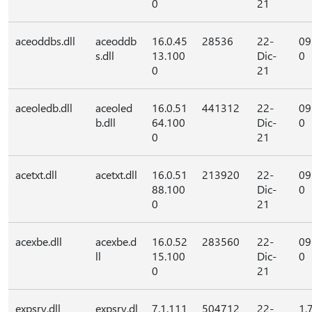
0
21
aceoddbs.dll
aceoddb
16.0.45
28536
22-
09
s.dll
13.100
Dic-
0
0
21
aceoledb.dll
aceoled
16.0.51
441312
22-
09
b.dll
64.100
Dic-
0
0
21
acetxt.dll
acetxt.dll
16.0.51
213920
22-
09
88.100
Dic-
0
0
21
acexbe.dll
acexbe.d
16.0.52
283560
22-
09
ll
15.100
Dic-
0
0
21
expsrv.dll
expsrv.dl
7.1.111
504712
22-
1,