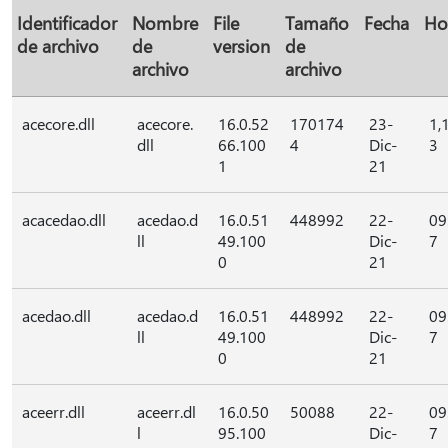
Identificador
Nombre
File
Tamaño
Fecha
Ho
de archivo
de
version
de
archivo
archivo
acecore.dll
acecore.
16.0.52
170174
23-
1,
dll
66.100
4
Dic-
3
1
21
acacedao.dll
acedao.d
16.0.51
448992
22-
09
ll
49.100
Dic-
7
0
21
acedao.dll
acedao.d
16.0.51
448992
22-
09
ll
49.100
Dic-
7
0
21
aceerr.dll
aceerr.dl
16.0.50
50088
22-
09
l
95.100
Dic-
7