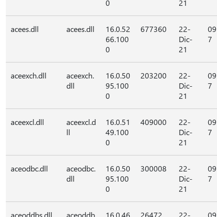
0
21
acees.dll
acees.dll
16.0.52
677360
22-
09
66.100
Dic-
7
0
21
aceexch.dll
aceexch.
16.0.50
203200
22-
09
dll
95.100
Dic-
7
0
21
aceexcl.dll
aceexcl.d
16.0.51
409000
22-
09
ll
49.100
Dic-
7
0
21
aceodbc.dll
aceodbc.
16.0.50
300008
22-
09
dll
95.100
Dic-
7
0
21
aceoddbs.dll
aceoddb
16.0.46
26472
22-
09