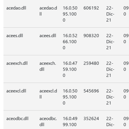
acedao.dll
acedao.d
16.0.50
606192
22-
09
ll
95.100
Dic-
0
0
21
acees.dll
acees.dll
16.0.52
908320
22-
09
66.100
Dic-
0
0
21
aceexch.dll
aceexch.
16.0.47
259480
22-
09
dll
59.100
Dic-
0
0
21
aceexcl.dll
aceexcl.d
16.0.50
545696
22-
09
ll
95.100
Dic-
0
0
21
aceodbc.dll
aceodbc.
16.0.49
352624
22-
09
dll
99.100
Dic-
0