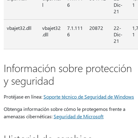
l
6
Dic-
1
21
vbajet32.dll
vbajet32
7.1.111
20872
22-
1,
.dll
6
Dic-
1
21
Información sobre protección
y seguridad
Protéjase en línea:
Soporte técnico de Seguridad de Windows
Obtenga información sobre cómo le protegemos frente a
amenazas cibernéticas:
Seguridad de Microsoft