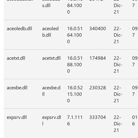
s.dll
84.100
Dic-
7
0
21
aceoledb.dll
aceoled
16.0.51
340400
22-
09
b.dll
64.100
Dic-
7
0
21
acetxt.dll
acetxt.dll
16.0.51
174984
22-
09
88.100
Dic-
7
0
21
acexbe.dll
acexbe.d
16.0.52
230328
22-
09
ll
15.100
Dic-
7
0
21
expsrv.dll
expsrv.dl
7.1.111
333704
22-
01
l
6
Dic-
6
21