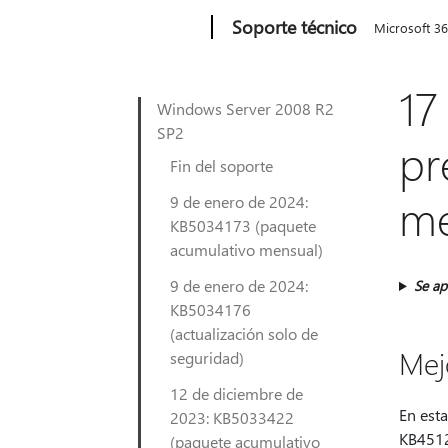
Microsoft
Soporte técnico
Microsoft 3
17
Windows Server 2008 R2
SP2
pr
Fin del soporte
me
9 de enero de 2024:
KB5034173 (paquete
acumulativo mensual)
9 de enero de 2024:
Se ap
KB5034176
(actualización solo de
Mej
seguridad)
12 de diciembre de
En est
2023: KB5033422
KB4512
(paquete acumulativo