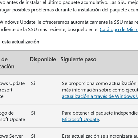
vo antes de instalar el último paquete acumulativo. Las SSU mejo
tigar posibles problemas durante la instalación del paquete acum
 Windows Update, le ofreceremos automáticamente la SSU más re
ndiente de la SSU más reciente, búsquelo en el
Catálogo de Micr
r esta actualización
 de
Disponible
Siguiente paso
cación
ows Update
Sí
Se proporciona como actualización
rosoft
más información sobre cómo ejecu
te
actualización a través de Windows
ogo de
Sí
Para obtener el paquete independien
soft Update
Microsoft Update
.
ows Server
Sí
Esta actualización se sincronizará