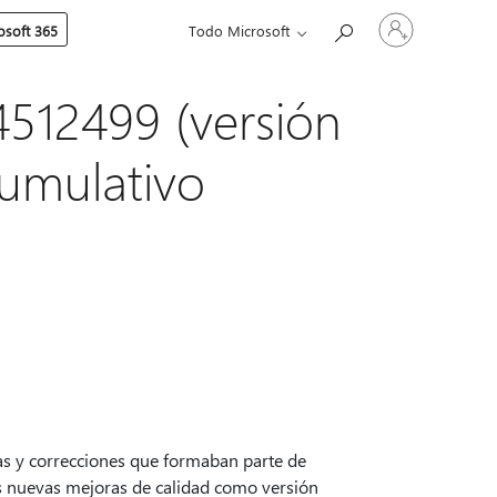
Iniciar
soft 365
Todo Microsoft
sesión
en
tu
cuenta
4512499 (versión
cumulativo
ras y correcciones que formaban parte de
s nuevas mejoras de calidad como versión