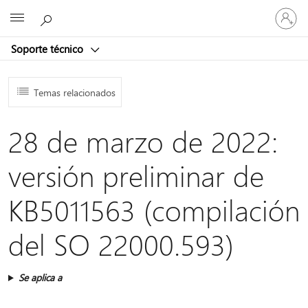
Iniciar
Microsoft
sesión
en
Soporte técnico
tu
cuenta
Temas relacionados
28 de marzo de 2022:
versión preliminar de
KB5011563 (compilación
del SO 22000.593)
Se aplica a