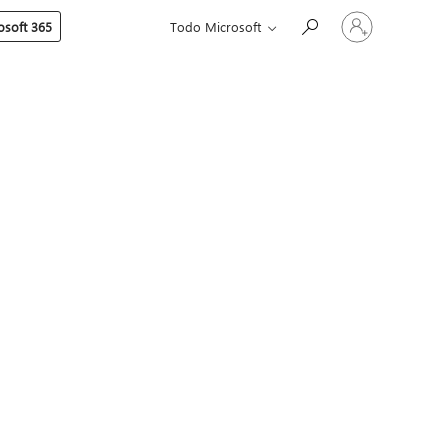
Iniciar
soft 365
Todo Microsoft
sesión
en
tu
cuenta