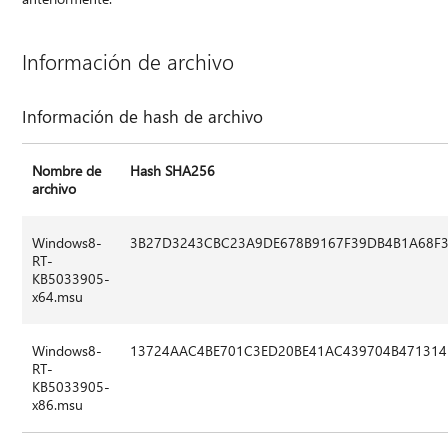
Información de archivo
Información de hash de archivo
Nombre de
Hash SHA256
archivo
Windows8-
3B27D3243CBC23A9DE678B9167F39DB4B1A68F
RT-
KB5033905-
x64.msu
Windows8-
13724AAC4BE701C3ED20BE41AC439704B47131
RT-
KB5033905-
x86.msu