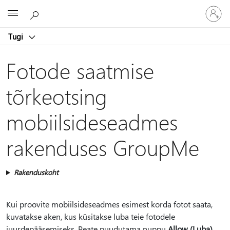
Logige
Microsoft
sisse
oma
Tugi
kontole
Fotode saatmise
tõrkeotsing
mobiilsideseadmes
rakenduses GroupMe
Rakenduskoht
Kui proovite mobiilsideseadmes esimest korda fotot saata,
kuvatakse aken, kus küsitakse luba teie fotodele
juurdepääsemiseks. Peate puudutama nuppu
Allow (Luba).