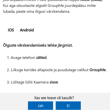
Kui aga otsustasite algselt GroupMe juurdepääsu mitte
lubada, peate oma õigusi värskendama.
iOS
Android
Õiguste värskendamiseks tehke järgmist.
Avage telefoni
sätted
.
Liikuge kerides allapoole ja puudutage valikut
GroupMe
.
Lülitage lüliti Kaamera
sisse
.
Kas see teave oli kasulik?
Jah
Ei