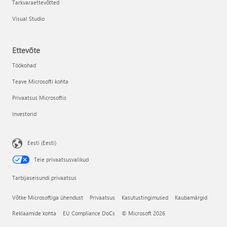
Tarkvaraettevõtted
Visual Studio
Ettevõte
Töökohad
Teave Microsofti kohta
Privaatsus Microsoftis
Investorid
Eesti (Eesti)
Teie privaatsusvalikud
Tarbijaseisundi privaatsus
Võtke Microsoftiga ühendust
Privaatsus
Kasutustingimused
Kaubamärgid
Reklaamide kohta
EU Compliance DoCs
© Microsoft 2026