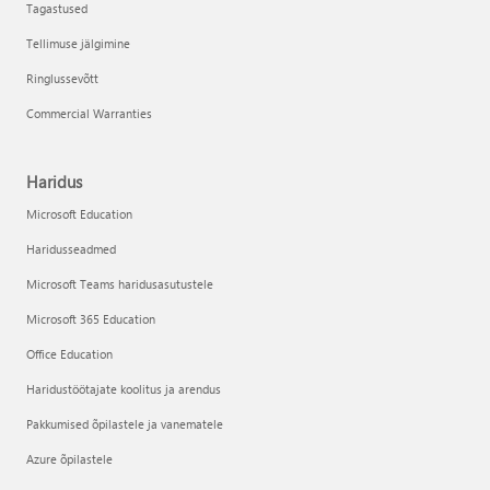
Tagastused
Tellimuse jälgimine
Ringlussevõtt
Commercial Warranties
Haridus
Microsoft Education
Haridusseadmed
Microsoft Teams haridusasutustele
Microsoft 365 Education
Office Education
Haridustöötajate koolitus ja arendus
Pakkumised õpilastele ja vanematele
Azure õpilastele