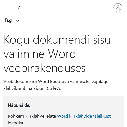
Logige
Microsoft
sisse
oma
Tugi
kontole
Kogu dokumendi sisu
valimine Word
veebirakenduses
Veebidokumendi Word kogu sisu valimiseks vajutage
klahvikombinatsiooni Ctrl+A.
Näpunäide.
Rohkem kiirklahve leiate
Word kiirklahvide täielikust
loendist.