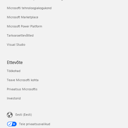
Microsofti tehnoloogiakogukond
Microsoft Marketplace
Microsoft Power Platform
Tarkvaraettevõtted
Visual Studio
Ettevõte
Töökohad
Teave Microsofti kohta
Privaatsus Microsoftis
Investorid
Eesti (Eesti)
Teie privaatsusvalikud