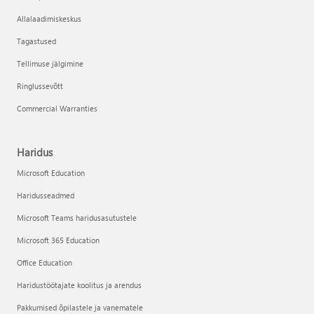
Allalaadimiskeskus
Tagastused
Tellimuse jälgimine
Ringlussevõtt
Commercial Warranties
Haridus
Microsoft Education
Haridusseadmed
Microsoft Teams haridusasutustele
Microsoft 365 Education
Office Education
Haridustöötajate koolitus ja arendus
Pakkumised õpilastele ja vanematele