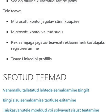
See on oluline külastatud saitide jaoks
Teie teave:
Microsofti kontol jagatav sünnikuupäev
Microsofti kontol valitud sugu
Reklaamijaga jagatav teave,nt reklaammeili kasutajaks
registreerumine
Teave LinkedIni profiilis
SEOTUD TEEMAD
Vahemällu talletatud lehtede eemaldamine Bingilt
Bingi sisu eemaldamise taotluse esitamine
Täiskasvanutele mõeldud või solvavast sisust teatamine