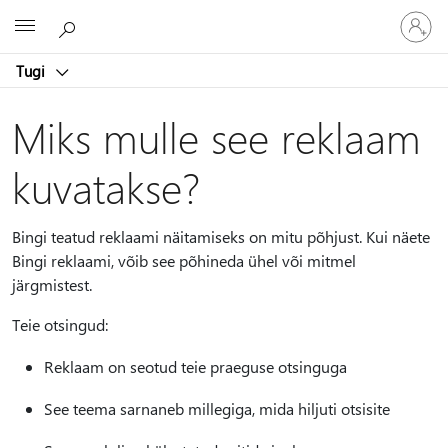
Logige
Microsoft
sisse
oma
Tugi
kontole
Miks mulle see reklaam
kuvatakse?
Bingi teatud reklaami näitamiseks on mitu põhjust. Kui näete
Bingi reklaami, võib see põhineda ühel või mitmel
järgmistest.
Teie otsingud:
Reklaam on seotud teie praeguse otsinguga
See teema sarnaneb millegiga, mida hiljuti otsisite