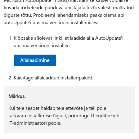
kuvada tõrketeade puuduva abistajafaili või valesti määratud
õiguste tõttu. Probleemi lahendamiseks peaks olema abi
autoUpdate'i uusima versiooni installimisest.
Klõpsake allolevat linki, et laadida alla AutoUpdate'i
uusima versiooni installer.
Allalaadimine
Käivitage allalaaditud installeripakett.
Märkus.
Kui teie seadet haldab teie ettevõte ja teil pole
tarkvara installimise õigust, pöörduge klienditoe või
IT-administraatori poole.