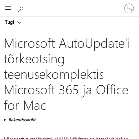
Logige
Microsoft
sisse
oma
Tugi
kontole
Microsoft AutoUpdate'i
tõrkeotsing
teenusekomplektis
Microsoft 365 ja Office
for Mac
Rakenduskoht
Microsoft AutoUpdate'i (MAU) käivitamise katsel võidakse