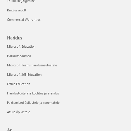
Tellimuse jälgimine
Ringlussevõtt
Commercial Warranties
Haridus
Microsoft Education
Haridusseadmed
Microsoft Teams haridusasutustele
Microsoft 365 Education
Office Education
Haridustöötajate koolitus ja arendus
Pakkumised õpilastele ja vanematele
Azure õpilastele
Äri