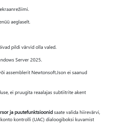
sekraanrežiimi.
nüü aeglaselt.
vad pildi värvid olla valed.
indows Server 2025.
või assemblerit Newtonsoft.Json ei saanud
se, ei pruugita reaalajas subtiitrite akent
ursor ja puutefunktsioonid
saate valida hiirevärvi,
akonto kontrolli (UAC) dialoogiboksi kuvamist