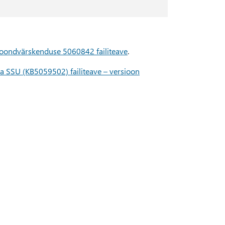
 koondvärskenduse 5060842 failiteave
.
la SSU (KB5059502) failiteave – versioon