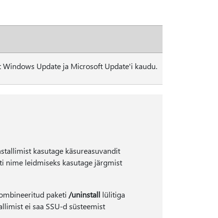
elt Windows Update ja Microsoft Update'i kaudu.
stallimist kasutage käsureasuvandit
i nime leidmiseks kasutage järgmist
kombineeritud paketi
/uninstall
lülitiga
allimist ei saa SSU-d süsteemist