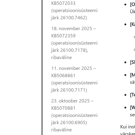
KB5072033
[O
(operatsioonisüsteemi
Ük
järk 26100.7462)
[K
18. november 2025 –
KB5072359
(operatsioonisüsteemi
järk 26100.7178),
ribaväline
[S
11. november 2025 –
[M
KB5068861
sä
(operatsioonisüsteemi
järk 26100.7171)
[T
23. oktoober 2025 –
[W
KB5070881
se
(operatsioonisüsteemi
järk 26100.6905)
Kui ins
ribaväline
värske