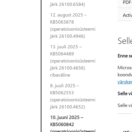
PDF-
järk 26100.6584)
12. august 2025 –
Acti
KB5063878
(operatsioonisüsteemi
järk 26100.4946)
Sel
13. juuli 2025 –
KB5064489
Enne se
(operatsioonisüsteemi
Micros
järk 26100.4656)
koondv
ribaväline
värske
8. juuli 2025 –
KB5062553
Selle v
(operatsioonisüsteemi
Selle v
järk 26100.4652)
10. juuni 2025 –
KB5060842
(operatsioonisüsteemi