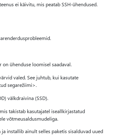
eenus ei käivitu, mis peatab SSH-ühendused.
uvarenderdusprobleemid.
r on ühenduse loomisel saadaval.
vid valed. See juhtub, kui kasutate
tud segarežiimi
>.
D) välkdraivina (SSD).
 takistab kasutajatel iseallkirjastatud
idele võtmeusaldusmudeliga.
 ja installib ainult selles paketis sisalduvad uued