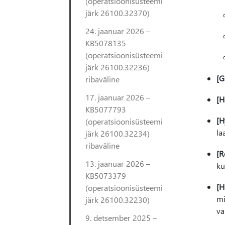
(operatsioonisüsteemi
järk 26100.32370)
24. jaanuar 2026 –
KB5078135
(operatsioonisüsteemi
järk 26100.32236)
[G
ribaväline
17. jaanuar 2026 –
[H
KB5077793
[H
(operatsioonisüsteemi
la
järk 26100.32234)
ribaväline
[R
13. jaanuar 2026 –
ku
KB5073379
[H
(operatsioonisüsteemi
mi
järk 26100.32230)
va
9. detsember 2025 –