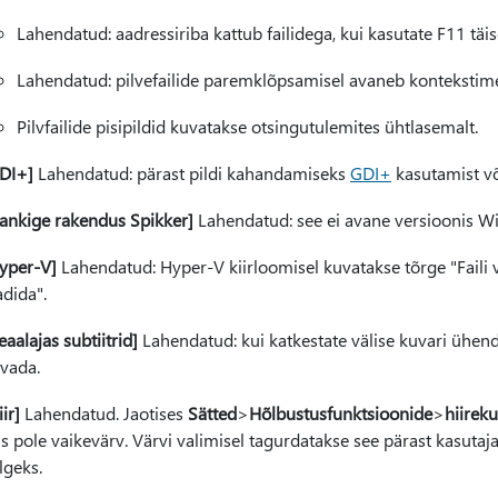
Lahendatud: aadressiriba kattub failidega, kui kasutate F11 täi
Lahendatud: pilvefailide paremklõpsamisel avaneb kontekstime
Pilvfailide pisipildid kuvatakse otsingutulemites ühtlasemalt.
DI+]
Lahendatud: pärast pildi kahandamiseks
GDI+
kasutamist või
ankige rakendus Spikker]
Lahendatud: see ei avane versioonis W
yper-V]
Lahendatud: Hyper-V kiirloomisel kuvatakse tõrge "Faili 
adida".
eaalajas subtiitrid]
Lahendatud: kui katkestate välise kuvari ühendu
vada.
iir]
Lahendatud. Jaotises
Sätted
>
Hõlbustusfunktsioonide
>
hiirek
s pole vaikevärv. Värvi valimisel tagurdatakse see pärast kasutaj
lgeks.