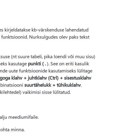
es kirjeldatakse kb-värskenduse lahendatud
 funktsioonid. Nurksulgudes olev paks tekst
use (nt suure tabeli, pika loendi või muu sisu)
seks kasutage
punkti ( .
). See on eriti kasulik
ende uute funktsioonide kasutamiseks lülitage
oga klahv + juhtklahv (Ctrl) + sisestusklahv
mbinatsiooni
suurtähelukk + tühikuklahv
.
lehtedel) vaikimisi sisse lülitatud.
alju meediumifaile.
ukohta minna.