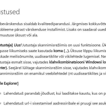
ustused
rbevärskendus sisaldab kvaliteediparandusi. Järgmises kokkuvõtt
obleeme pärast värskenduse installimist. Lisaks on saadaval uued
muutuse üksust või ala.
utustaja]
Uus!
Jutustaja skannimisrežiimis on uusi funktsioone. Üks
gusse liikumiseks saate kasutada
koma ( , ).
Üksuse lõppu liikumi
kkade meilisõnumite, uudiseartiklite või vikilehtede lugemisel. N
tustaja esmalt sisse, vajutades
klahvikombinatsiooni Windowsi log
nter).
Seejärel lülitage skannimisrežiim sisse, vajutades klahviko
annimisrežiim on enamikul veebilehtedel (nt uudiseartiklites ja viki
ile Explorer]
Lahendatud: parandab jõudlust, kui laaditakse kaustu, kus on p
Lahendatud: url-i sisestamisel aadressiribale ei pruugi see as