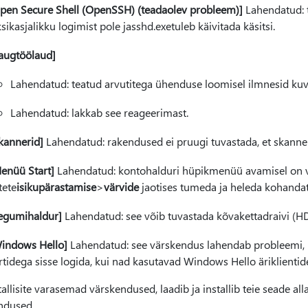
pen Secure Shell (OpenSSH) (teadaolev probleem)]
Lahendatud: t
sikasjalikku logimist pole jasshd.exetuleb käivitada käsitsi.
augtöölaud]
Lahendatud: teatud arvutitega ühenduse loomisel ilmnesid k
Lahendatud: lakkab see reageerimast.
kannerid]
Lahendatud: rakendused ei pruugi tuvastada, et skanne
enüü Start]
Lahendatud: kontohalduri hüpikmenüü avamisel on vär
tete
isikupärastamise
>
värvide
jaotises tumeda ja heleda kohanda
egumihaldur]
Lahendatud: see võib tuvastada kõvakettadraivi (HD
indows Hello]
Lahendatud: see värskendus lahendab probleemi, mis
rtidega sisse logida, kui nad kasutavad Windows Hello äriklient
tallisite varasemad värskendused, laadib ja installib teie seade alla
ndused.