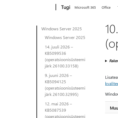
Microsoft
Tugi
Microsoft 365
Office
10
Windows Server 2025
Windows Server 2025
(o
14. juuli 2026 –
KB5099536
(operatsioonisüsteemi
Rake
järk 26100.33158)
9. juuni 2026 –
Lisate
KB5094125
kvalit
(operatsioonisüsteemi
Window
järk 26100.32995)
12. mai 2026 –
Muud
KB5087539
(operatsioonisüsteemi