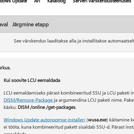
dows Update
Äri
Kataloog
Serveri värskendusteenused
val
Järgmine etapp
See värskendus laaditakse alla ja installitakse automaats
rkus.
Kui soovite LCU eemaldada
LCU eemaldamiseks pärast kombineeritud SSU ja LCU paketi in
DISM/Remove-Package
ja argumendina LCU paketi nime. Paket
käsku:
DISM /online /get-packages
.
Windows Update autonoomse installeri
(
wusa.exe
) käitamine 
ei tööta, kuna kombineeritud pakett sisaldab SSU-d. Pärast inst
eemaldada.