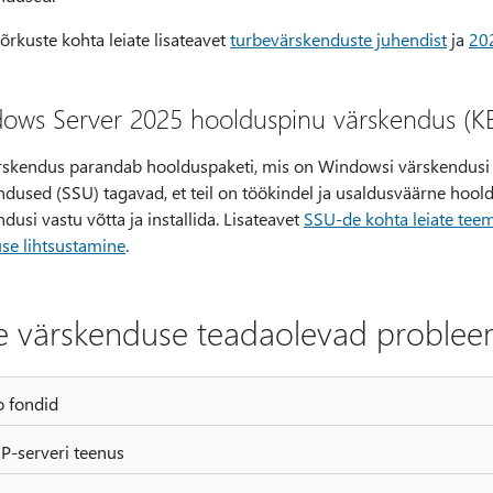
rkuste kohta leiate lisateavet
turbevärskenduste juhendist
ja
202
ows Server 2025 hoolduspinu värskendus (K
rskendus parandab hoolduspaketi, mis on Windowsi värskendusi i
dused (SSU) tagavad, et teil on töökindel ja usaldusväärne hoold
dusi vastu võtta ja installida. Lisateavet
SSU-de kohta leiate tee
use lihtsustamine
.
le värskenduse teadaolevad problee
 fondid
-serveri teenus