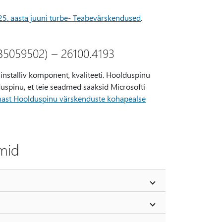
5. aasta juuni turbe- Teabevärskendused
.
B5059502) – 26100.4193
nstalliv komponent, kvaliteeti. Hoolduspinu
uspinu, et teie seadmed saaksid Microsofti
mast Hoolduspinu värskenduste kohapealse
mid