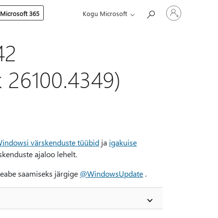
Logige
 Microsoft 365
Kogu Microsoft
sisse
oma
kontole
42
k 26100.4349)
indowsi värskenduste tüübid
ja
igakuise
kenduste ajaloo lehelt.
teabe saamiseks järgige
@WindowsUpdate
.