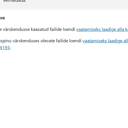
ave
se värskendusse kaasatud failide loendi
vaatamiseks laadige alla
spinu värskenduses olevate failide loendi
vaatamiseks laadige al
.4193
.