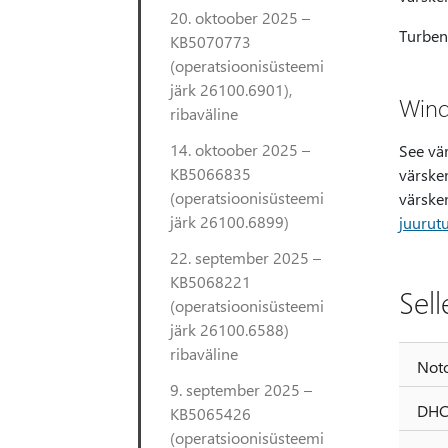
20. oktoober 2025 –
Turbenõ
KB5070773
(operatsioonisüsteemi
järk 26100.6901),
Wind
ribaväline
14. oktoober 2025 –
See vä
KB5066835
värsken
(operatsioonisüsteemi
värsken
järk 26100.6899)
juurut
22. september 2025 –
KB5068221
Sel
(operatsioonisüsteemi
järk 26100.6588)
ribaväline
Noto
9. september 2025 –
DHCP
KB5065426
(operatsioonisüsteemi