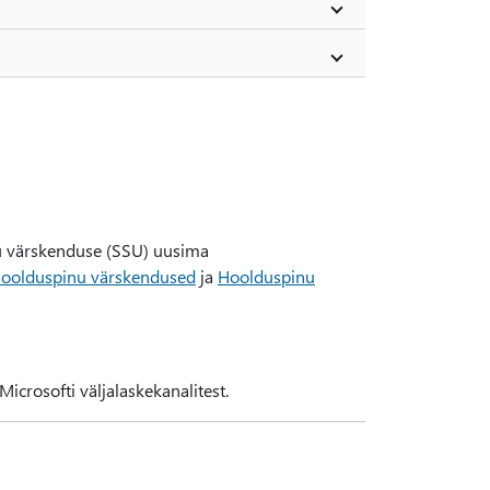
u värskenduse (SSU) uusima
oolduspinu värskendused
ja
Hoolduspinu
icrosofti väljalaskekanalitest.