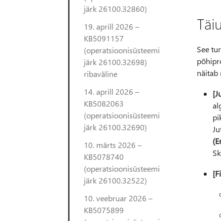
järk 26100.32860)
Täi
19. aprill 2026 –
KB5091157
See tu
(operatsioonisüsteemi
põhipr
järk 26100.32698)
näitab 
ribaväline
14. aprill 2026 –
[J
KB5082063
al
(operatsioonisüsteemi
pi
järk 26100.32690)
Ju
(E
10. märts 2026 –
Sk
KB5078740
(operatsioonisüsteemi
[F
järk 26100.32522)
10. veebruar 2026 –
KB5075899