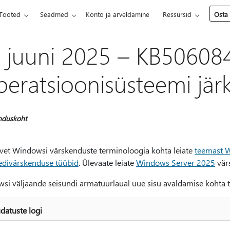
Tooted
Seadmed
Konto ja arveldamine
Ressursid
Osta
. juuni 2025 – KB50608
peratsioonisüsteemi jär
nduskoht
avet Windowsi värskenduste terminoloogia kohta leiate
teemast W
eedivärskenduse tüübid
. Ülevaate leiate
Windows Server 2025
värs
si väljaande seisundi armatuurlaual uue sisu avaldamise kohta 
atuste logi