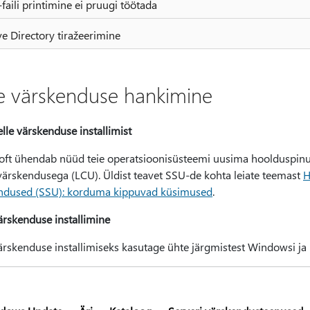
faili printimine ei pruugi töötada
ve Directory tiražeerimine
le värskenduse hankimine
lle värskenduse installimist
oft ühendab nüüd teie operatsioonisüsteemi uusima hoolduspin
ärskendusega (LCU). Üldist teavet SSU-de kohta leiate teemast
H
ndused (SSU): korduma kippuvad küsimused
.
ärskenduse installimine
ärskenduse installimiseks kasutage ühte järgmistest Windowsi ja M