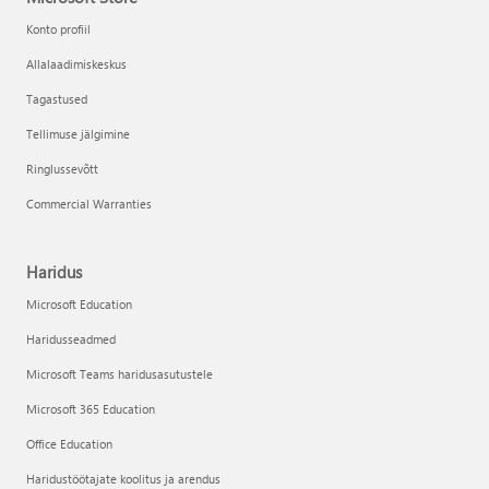
Konto profiil
Allalaadimiskeskus
Tagastused
Tellimuse jälgimine
Ringlussevõtt
Commercial Warranties
Haridus
Microsoft Education
Haridusseadmed
Microsoft Teams haridusasutustele
Microsoft 365 Education
Office Education
Haridustöötajate koolitus ja arendus