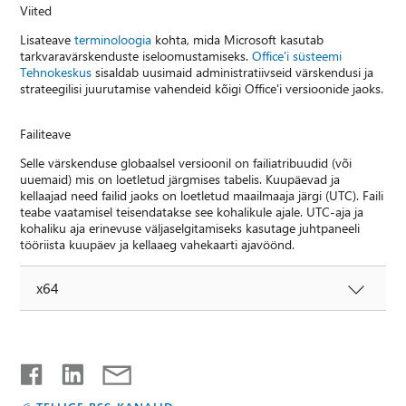
Viited
Lisateave
terminoloogia
kohta, mida Microsoft kasutab
tarkvaravärskenduste iseloomustamiseks.
Office'i süsteemi
Tehnokeskus
sisaldab uusimaid administratiivseid värskendusi ja
strateegilisi juurutamise vahendeid kõigi Office'i versioonide jaoks.
Failiteave
Selle värskenduse globaalsel versioonil on failiatribuudid (või
uuemaid) mis on loetletud järgmises tabelis. Kuupäevad ja
kellaajad need failid jaoks on loetletud maailmaaja järgi (UTC). Faili
teabe vaatamisel teisendatakse see kohalikule ajale. UTC-aja ja
kohaliku aja erinevuse väljaselgitamiseks kasutage juhtpaneeli
tööriista kuupäev ja kellaaeg vahekaarti ajavöönd.
x64