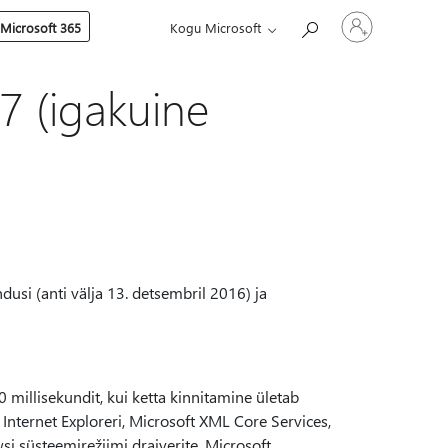
Logige
 Microsoft 365
Kogu Microsoft
sisse
oma
kontole
7 (igakuine
i (anti välja 13. detsembril 2016) ja
millisekundit, kui ketta kinnitamine ületab
Internet Exploreri, Microsoft XML Core Services,
 süsteemirežiimi draiverite, Microsoft