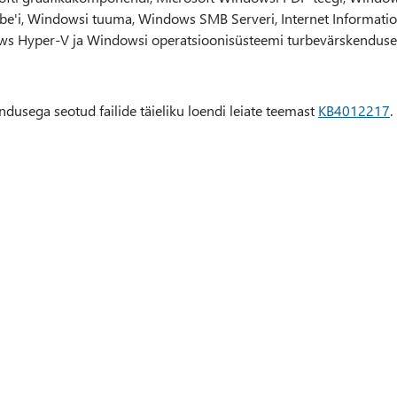
be'i, Windowsi tuuma, Windows SMB Serveri, Internet Information 
s Hyper-V ja Windowsi operatsioonisüsteemi turbevärskenduse
dusega seotud failide täieliku loendi leiate teemast
KB4012217
.