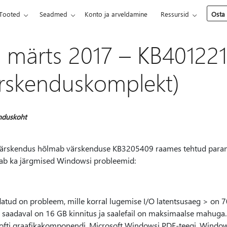
Tooted
Seadmed
Konto ja arveldamine
Ressursid
Osta
. märts 2017 – KB401221
rskenduskomplekt)
nduskoht
ärskendus hõlmab värskenduse KB3205409 raames tehtud parandus
ab ka järgmised Windowsi probleemid:
tud on probleem, mille korral lugemise I/O latentsusaeg > on 70 
 saadaval on 16 GB kinnitus ja saalefail on maksimaalse mahuga. 
ofti graafikakomponendi, Microsoft Windowsi PDF-teegi, Windowsi