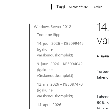
Microsoft
Tugi
Microsoft 365
Office
14
Windows Server 2012
Tootetoe lõpp
vä
14. juuli 2026 – KB5099445
(igakuine
värskenduskomplekt)
Rake
9. juuni 2026 – KB5094042
(igakuine
Turbev
värskenduskomplekt)
lahend
12. mai 2026 – KB5087470
(igakuine
värskenduskomplekt)
Lahenda
90%, <
14. aprill 2026 –
Micros