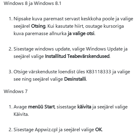
Windows 8 ja Windows 8.1
Nipsake kuva paremast servast keskkoha poole ja valige
seejärel
Otsing
. Kui kasutate hiirt, osutage kursoriga
kuva paremasse allnurka
ja valige otsi
.
Sisestage windows update, valige Windows Update ja
seejärel valige
Installitud Teabevärskendused
.
Otsige värskenduste loendist üles KB3118333 ja valige
see ning seejärel valige
Desinstalli
.
Windows 7
Avage
menüü Start
, sisestage
käivita
ja seejärel valige
Käivita.
Sisestage Appwiz.cpl ja seejärel valige
OK
.