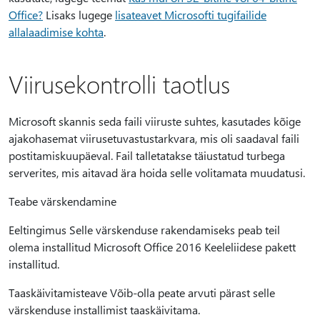
Office?
Lisaks lugege
lisateavet Microsofti tugifailide
allalaadimise kohta
.
Viirusekontrolli taotlus
Microsoft skannis seda faili viiruste suhtes, kasutades kõige
ajakohasemat viirusetuvastustarkvara, mis oli saadaval faili
postitamiskuupäeval. Fail talletatakse täiustatud turbega
serverites, mis aitavad ära hoida selle volitamata muudatusi.
Teabe värskendamine
Eeltingimus Selle värskenduse rakendamiseks peab teil
olema installitud Microsoft Office 2016 Keeleliidese pakett
installitud.
Taaskäivitamisteave Võib-olla peate arvuti pärast selle
värskenduse installimist taaskäivitama.