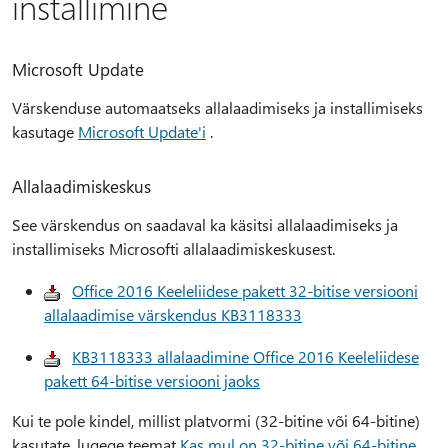
installimine
Microsoft Update
Värskenduse automaatseks allalaadimiseks ja installimiseks
kasutage
Microsoft Update'i
.
Allalaadimiskeskus
See värskendus on saadaval ka käsitsi allalaadimiseks ja
installimiseks Microsofti allalaadimiskeskusest.
Office 2016 Keeleliidese pakett 32-bitise versiooni
allalaadimise värskendus KB3118333
KB3118333 allalaadimine Office 2016 Keeleliidese
pakett 64-bitise versiooni jaoks
Kui te pole kindel, millist platvormi (32-bitine või 64-bitine)
kasutate, lugege teemat
Kas mul on 32-bitine või 64-bitine