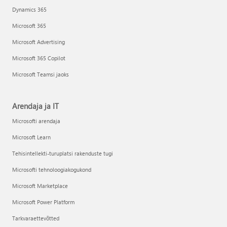
Dynamics 365
Microsoft 365
Microsoft Advertising
Microsoft 365 Copilot
Microsoft Teamsi jaoks
Arendaja ja IT
Microsofti arendaja
Microsoft Learn
Tehisintellekti-turuplatsi rakenduste tugi
Microsofti tehnoloogiakogukond
Microsoft Marketplace
Microsoft Power Platform
Tarkvaraettevõtted