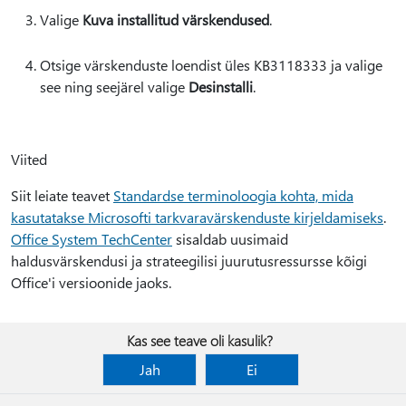
Valige
Kuva installitud värskendused
.
Otsige värskenduste loendist üles KB3118333 ja valige
see ning seejärel valige
Desinstalli
.
Viited
Siit leiate teavet
Standardse terminoloogia kohta, mida
kasutatakse Microsofti tarkvaravärskenduste kirjeldamiseks
.
Office System TechCenter
sisaldab uusimaid
haldusvärskendusi ja strateegilisi juurutusressursse kõigi
Office'i versioonide jaoks.
Kas see teave oli kasulik?
Jah
Ei