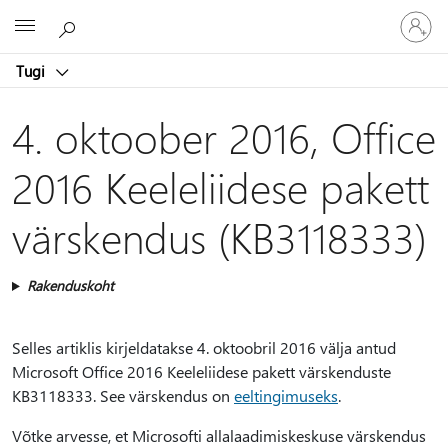
Logige
Microsoft
sisse
oma
Tugi
kontole
4. oktoober 2016, Office
2016 Keeleliidese pakett
värskendus (KB3118333)
Rakenduskoht
Selles artiklis kirjeldatakse 4. oktoobril 2016 välja antud
Microsoft Office 2016 Keeleliidese pakett värskenduste
KB3118333. See värskendus on
eeltingimuseks
.
Võtke arvesse, et Microsofti allalaadimiskeskuse värskendus