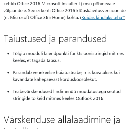
kehtib Office 2016 Microsoft Installeril (.msi) põhinevale
väljaandele. See ei kehti Office 2016 klõpskäivitusversioonide
(nt Microsoft Office 365 Home) kohta. (
Kuidas kindlaks teha?
)
Täiustused ja parandused
Tõlgib mooduli laiendpunkti funktsioonistringid mitmes
keeles, et tagada täpsus.
Parandab venekeelse hoiatusteabe, mis kuvatakse, kui
kavandate kahepäevast korduskoosolekut.
Teabevärskendused lindimenüü muudatustega seotud
stringide tõlkeid mitmes keeles Outlook 2016.
Värskenduse allalaadimine ja