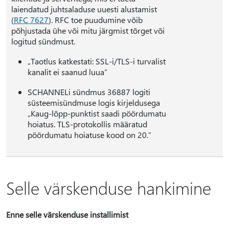
laiendatud juhtsaladuse uuesti alustamist
(
RFC 7627
). RFC toe puudumine võib
põhjustada ühe või mitu järgmist tõrget või
logitud sündmust.
„Taotlus katkestati: SSL-i/TLS-i turvalist
kanalit ei saanud luua”
SCHANNELi sündmus 36887 logiti
süsteemisündmuse logis kirjeldusega
„Kaug-lõpp-punktist saadi pöördumatu
hoiatus. TLS-protokollis määratud
pöördumatu hoiatuse kood on 20.”
Selle värskenduse hankimine
Enne selle värskenduse installimist