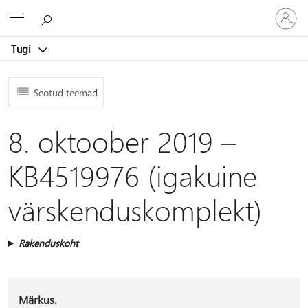
Logige
Microsoft
sisse
oma
Tugi
kontole
Seotud teemad
8. oktoober 2019 –
KB4519976 (igakuine
värskenduskomplekt)
Rakenduskoht
Märkus.