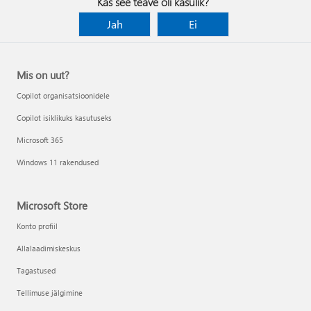
Kas see teave oli kasulik?
Jah
Ei
Mis on uut?
Copilot organisatsioonidele
Copilot isiklikuks kasutuseks
Microsoft 365
Windows 11 rakendused
Microsoft Store
Konto profiil
Allalaadimiskeskus
Tagastused
Tellimuse jälgimine