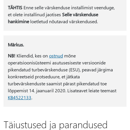
TÄHTIS
Enne selle värskenduse installimist veenduge,
et olete installinud jaotises
Selle värskenduse
hankimine
loetletud nõutavad värskendused.
Märkus.
NB!
Kliendid, kes on
ostnud
mõne
operatsioonisüsteemi asutusesiseste versioonide
pikendatud turbevärskenduse (ESU), peavad järgima
konkreetseid protseduure, et jätkata
turbevärskenduste saamist pärast pikendatud toe
lõppemist 14. jaanuaril 2020. Lisateavet leiate teemast
KB4522133
.
Täiustused ja parandused