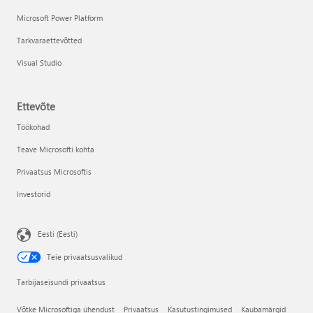
Microsoft Power Platform
Tarkvaraettevõtted
Visual Studio
Ettevõte
Töökohad
Teave Microsofti kohta
Privaatsus Microsoftis
Investorid
Eesti (Eesti)
Teie privaatsusvalikud
Tarbijaseisundi privaatsus
Võtke Microsoftiga ühendust
Privaatsus
Kasutustingimused
Kaubamärgid