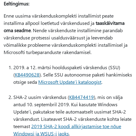
Eeltingimus:
Enne uusima värskenduskomplekti installimist peate
installima allpool loetletud värskendused ja
taaskäivitama
oma seadme
. Nende värskenduste installimine parandab
värskenduse protsessi usaldusväärsust ja leevendab
võimalikke probleeme värskenduskomplekti installimisel ja
Microsofti turbeparanduste rakendamisel.
2019. a 12. märtsi hoolduspaketi värskendus (SSU)
(
KB4490628
). Selle SSU autonoomse paketi hankimiseks
otsige seda
Microsoft Update’i kataloogist
.
SHA-2 uusim värskendus (
KB4474419
), mis on välja
antud 10. septembril 2019. Kui kasutate Windows
Update’i, pakutakse teile automaatselt uusimat SHA-2
värskendust. Lisateavet SHA-2 värskenduste kohta leiate
teemast
2019 SHA-2 koodi allkirjastamise toe nõue
Windowsi ja WSUS-i jaoks
.