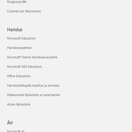
Ringlussevõtt
Commercial Warranties
Haridus
Microsoft Education
Haridusseadmed
Microsoft Teams haridusasutustele
Microsoft 365 Education
Office Education
Haridustöötajate koolitus ja arendus
Pakkumised õpilastele ja vanematele
Azure õpilastele
Äri
Microsoft AI