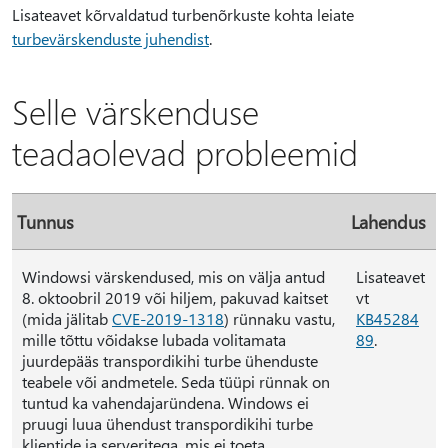
Lisateavet kõrvaldatud turbenõrkuste kohta leiate
turbevärskenduste juhendist
.
Selle värskenduse
teadaolevad probleemid
Tunnus
Lahendu
s
Windowsi värskendused, mis on välja antud
Lisateavet
8. oktoobril 2019 või hiljem, pakuvad kaitset
vt
(mida jälitab
CVE-2019-1318
) rünnaku vastu,
KB45284
mille tõttu võidakse lubada volitamata
89
.
juurdepääs transpordikihi turbe ühenduste
teabele või andmetele. Seda tüüpi rünnak on
tuntud ka vahendajaründena. Windows ei
pruugi luua ühendust transpordikihi turbe
klientide ja serveritega, mis ei toeta