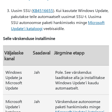
Uusim SSU (
KB4516655
). Kui kasutate Windows Update,
pakutakse teile automaatselt uusimat SSU-t. Uusima
SSU autonoomse paketi hankimiseks minge
Microsoft
Update’i kataloogi
veebisaidile.
Selle värskenduse installimine
Väljalaske
Saadaval
Järgmine etapp
kanal
Windows
Jah
Pole. See värskendus
Update ja
laaditakse alla ja installitakse
Microsoft
Windows Update’i kaudu
Update
automaatselt.
Microsoft
Jah
Värskenduse autonoomse
Update’i
paketi hankimiseks minge
kataloog
Microsoft Update’i kataloogi