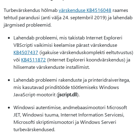
Turbevärskendus hõlmab
värskenduse KB4516048
raames
tehtud parandusi (anti välja 24. septembril 2019) ja lahendab
järgmised probleemid.
Lahendab probleemi, mis takistab Internet Exploreri
VBScripti vaikimisi keelamise pärast värskenduse
KB4507437
(igakuise värskenduskomplekti eeltutvustus)
või
KB4511872
(Internet Exploreri koondvärskendus) ja
hilisemate värskenduste installimist.
Lahendab probleemi rakenduste ja printeridraiveritega,
mis kasutavad prinditööde töötlemiseks Windows
JavaScript-mootorit (
jscript.dll
).
Windowsi autentimise, andmebaasimootori Microsoft
JET, Windowsi tuuma, Internet Information Servicesi,
Microsofti skriptimismootori ja Windows Serveri
turbevärskendused.