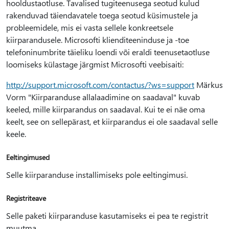
hooldustaotluse. Tavalised tugiteenusega seotud kulud
rakenduvad täiendavatele toega seotud küsimustele ja
probleemidele, mis ei vasta sellele konkreetsele
kiirparandusele. Microsofti klienditeeninduse ja -toe
telefoninumbrite täieliku loendi või eraldi teenusetaotluse
loomiseks külastage järgmist Microsofti veebisaiti:
http://support.microsoft.com/contactus/?ws=support
Märkus
Vorm "Kiirparanduse allalaadimine on saadaval" kuvab
keeled, mille kiirparandus on saadaval. Kui te ei näe oma
keelt, see on sellepärast, et kiirparandus ei ole saadaval selle
keele.
Eeltingimused
Selle kiirparanduse installimiseks pole eeltingimusi.
Registriteave
Selle paketi kiirparanduse kasutamiseks ei pea te registrit
muutma.