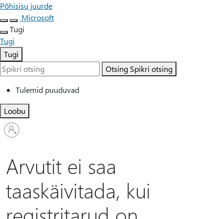
Põhisisu juurde
Microsoft
Tugi
Tugi
Tugi
Otsing
Spikri otsing
Tulemid puuduvad
Loobu
Logige
sisse
oma
kontole
Arvutit ei saa
taaskäivitada, kui
registritarud on