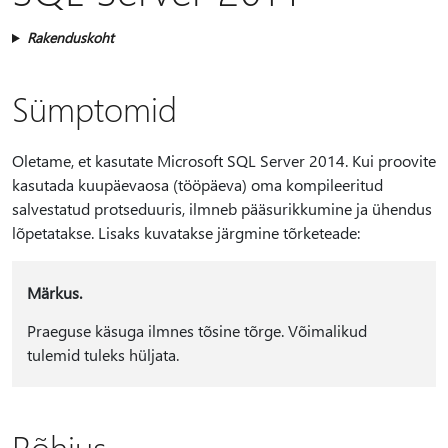
Rakenduskoht
Sümptomid
Oletame, et kasutate Microsoft SQL Server 2014. Kui proovite
kasutada kuupäevaosa (tööpäeva) oma kompileeritud
salvestatud protseduuris, ilmneb pääsurikkumine ja ühendus
lõpetatakse. Lisaks kuvatakse järgmine tõrketeade:
Märkus.
Praeguse käsuga ilmnes tõsine tõrge. Võimalikud
tulemid tuleks hüljata.
Põhjus