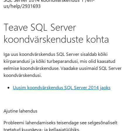
us/help/2931693
Teave SQL Server
koondvärskenduste kohta
Iga uus koondvärskendus SQL Server sisaldab kõiki
kiirparandusi ja kõiki turbeparandusi, mis olid kaasatud
eelmise koondvärskenduse. Vaadake uusimaid SQL Server
koondvärskendusi.
Uusim koondvärskendus SQL Server 2014 jaoks
Ajutine lahendus
Probleemi lahendamiseks teisendage see selgesõnaliselt
toetatud kuupäeva- ja kellaajatüübiks.