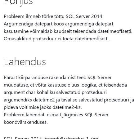
Probleem ilmneb tõrke tõttu SQL Server 2014.
Argumendiga datepart koos argumendiga datepart
kasutamine võimaldab kaudselt teisendada datetimeoffsetti.
Omasalditud protseduur ei toeta datetimeoffsetti.
Lahendus
Pärast kiirparanduse rakendamist teeb SQL Server
muudatuse, et võtta kasutusele uus loogika, et teisendada
argument char kohaliku salvestatud protseduuri
argumendiks datetime2 ja tavalise salvestatud protseduuri ja
pideva voltimise jaoks datetime2-ks.
Probleem lahendati esmalt järgmises SQL Server
koondvärskenduses.
SQL Server 2014 koondvärskendus 1 /en-