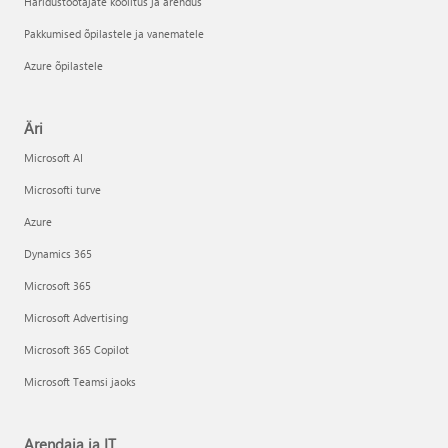
Haridustöötajate koolitus ja arendus
Pakkumised õpilastele ja vanematele
Azure õpilastele
Äri
Microsoft AI
Microsofti turve
Azure
Dynamics 365
Microsoft 365
Microsoft Advertising
Microsoft 365 Copilot
Microsoft Teamsi jaoks
Arendaja ja IT