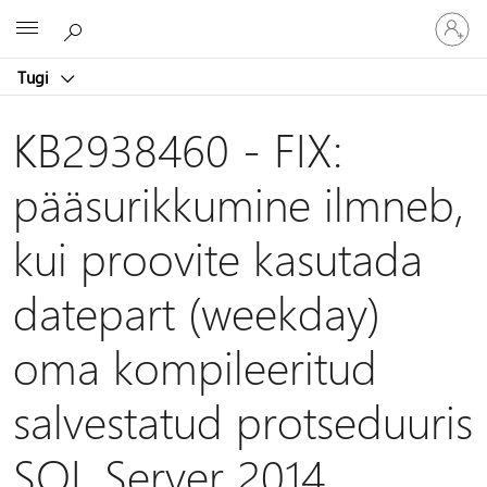
Logige
Microsoft
sisse
oma
Tugi
kontole
KB2938460 - FIX:
pääsurikkumine ilmneb,
kui proovite kasutada
datepart (weekday)
oma kompileeritud
salvestatud protseduuris
SQL Server 2014