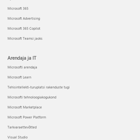
Microsoft 365
Microsoft Advertising
Microsoft 365 Copilot
Microsoft Teamsi jaoks
Arendaja ja IT
Microsofti arendaja
Microsoft Learn
Tehisintellekti-turuplatsi rakenduste tugi
Microsofti tehnoloogiakogukond
Microsoft Marketplace
Microsoft Power Platform
Tarkvaraettevõtted
Visual Studio