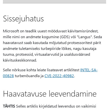
Sissejuhatus
Microsoft on teadlik uuest mööduvast käivitamisründest,
mille nimi on andmete kogumine (GDS) või "Langus". Seda
haavatavust saab kasutada mõjutatud protsessoritest pärit
andmete tuletamiseks turbepiiride lõikes, nagu kasutaja
tuuma, protsessid, virtuaalarvutid ja usaldusväärsed
käivituskeskkonnad.
Selle nõrkuse kohta leiate lisateavet artiklitest
INTEL-SA-
00828
turbenõuandla ja
CVE-2022-40982
.
Haavatavuse leevendamine
TÄHTIS
Selles artiklis kirjeldatud leevendus on vaikimisi