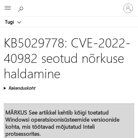
Logige
Microsoft
sisse
oma
Tugi
kontole
KB5029778: CVE-2022-
40982 seotud nõrkuse
haldamine
Rakenduskoht
MÄRKUS
See artikkel kehtib kõigi toetatud
Windowsi operatsioonisüsteemide versioonide
kohta, mis töötavad mõjutatud Inteli
protsessorites.