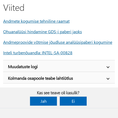
Viited
Andmete kogumise tehniline raamat
Ohuanalüüsi hindamine GDS-i paberi jaoks
Andmeproovide võtmise jõudluse analüüsipaberi kogumine
Inteli turbenõuandla: INTEL-SA-00828
Muudatuste logi
Kolmanda osapoole teabe lahtiütlus
Kas see teave oli kasulik?
Jah
Ei