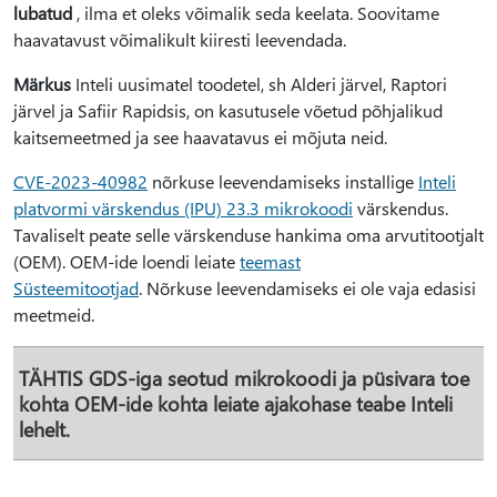
lubatud
, ilma et oleks võimalik seda keelata. Soovitame
haavatavust võimalikult kiiresti leevendada.
Märkus
Inteli uusimatel toodetel, sh Alderi järvel, Raptori
järvel ja Safiir Rapidsis, on kasutusele võetud põhjalikud
kaitsemeetmed ja see haavatavus ei mõjuta neid.
CVE-2023-40982
nõrkuse leevendamiseks installige
Inteli
platvormi värskendus (IPU) 23.3 mikrokoodi
värskendus.
Tavaliselt peate selle värskenduse hankima oma arvutitootjalt
(OEM). OEM-ide loendi leiate
teemast
Süsteemitootjad
. Nõrkuse leevendamiseks ei ole vaja edasisi
meetmeid.
TÄHTIS
GDS-iga seotud mikrokoodi ja püsivara toe
kohta OEM-ide kohta leiate ajakohase teabe Inteli
lehelt.