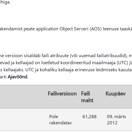
higa.
rakendamist peate application Object Serveri (AOS) teenuse taask
e versioon sisaldab faili atribuute (või uuemad failiatribuudid), 
evad ja kellaajad on loetletud koordineeritud maailmaaja (UTC) jä
s kellaajaks. UTC ja kohaliku kellaaja erinevuse leidmiseks kasu
arti
Ajavöönd
.
Failiversioon
Faili
Kuupäev
maht
Pole
61,288
09. märts
rakendatav
2012