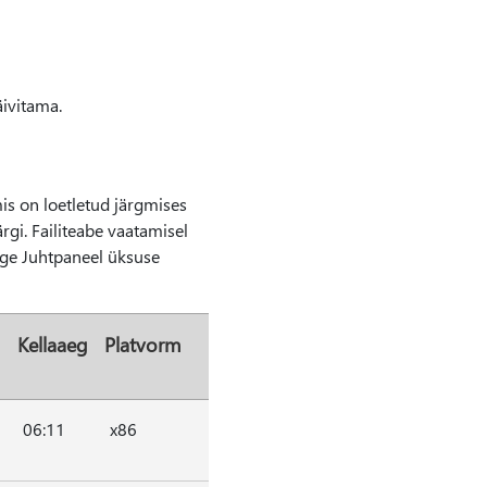
äivitama.
mis on loetletud järgmises
rgi. Failiteabe vaatamisel
tage Juhtpaneel üksuse
Kellaaeg
Platvorm
06:11
x86