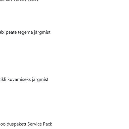
ab, peate tegema järgmist.
tikli kuvamiseks järgmist
hoolduspakett Service Pack