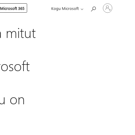
Logige
 Microsoft 365
Kogu Microsoft
sisse
oma
kontole
a mitut
rosoft
hu on