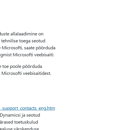
duste allalaadimine on
 tehnilise toega seotud
 Microsofti, saate pöörduda
gmist Microsofti veebisaiti:
e toe poole pöörduda
 Microsofti veebisaitidest.
l_support_contacts_eng.htm
 Dynamicsi ja seotud
pärased toetuskulud
nealuse värskenduse