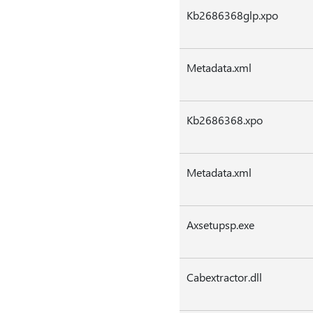
Kb2686368glp.xpo
Metadata.xml
Kb2686368.xpo
Metadata.xml
Axsetupsp.exe
Cabextractor.dll