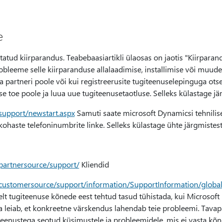
e
tatud kiirparandus. Teabebaasiartikli ülaosas on jaotis "Kiirparan
robleeme selle kiirparanduse allalaadimise, installimise või muude
partneri poole või kui registreerusite tugiteenuselepinguga otse
e toe poole ja luua uue tugiteenusetaotluse. Selleks külastage jär
support/newstart.aspx
Samuti saate microsoft Dynamicsi tehnilis
gikohaste telefoninumbrite linke. Selleks külastage ühte järgmistest
partnersource/support/
Kliendid
/customersource/support/information/SupportInformation/globa
selt tugiteenuse kõnede eest tehtud tasud tühistada, kui Microsoft
ja leiab, et konkreetne värskendus lahendab teie probleemi. Tava
teenustega seotud küsimustele ja probleemidele, mis ei vasta kõ