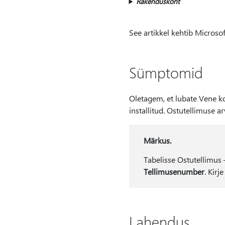
Rakenduskoht
See artikkel kehtib Microso
Sümptomid
Oletagem, et lubate Vene k
installitud. Ostutellimuse a
Märkus.
Tabelisse Ostutellimus 
Tellimusenumber
. Kirj
Lahendus