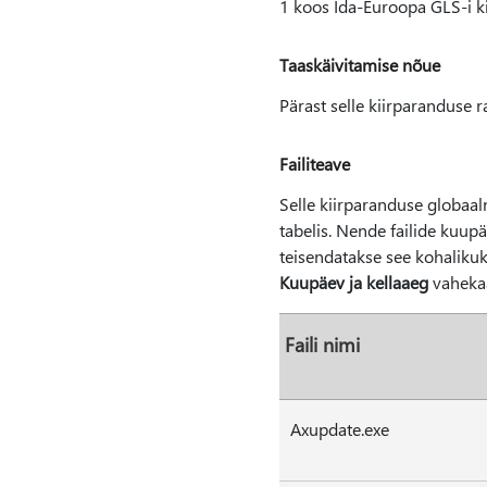
1 koos Ida-Euroopa GLS-i ki
Taaskäivitamise nõue
Pärast selle kiirparanduse 
Failiteave
Selle kiirparanduse globaaln
tabelis. Nende failide kuupä
teisendatakse see kohalikuk
Kuupäev ja kellaaeg
vaheka
Faili nimi
Axupdate.exe