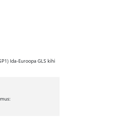
SP1) Ida-Euroopa GLS kihi
imus: