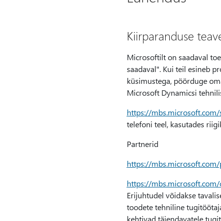
Kiirparanduse teav
Microsoftilt on saadaval toe
saadaval". Kui teil esineb p
küsimustega, pöörduge oma 
Microsoft Dynamicsi tehnilis
https://mbs.microsoft.com/
telefoni teel, kasutades rii
Partnerid
https://mbs.microsoft.com/
https://mbs.microsoft.com
Erijuhtudel võidakse tavali
toodete tehniline tugitööta
kehtivad täiendavatele tugi