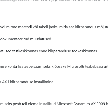
või mitme meetodi või tabeli jaoks, mida see kiirparandus mõjut
s dokumenteeritud muudatused.
tused testkeskkonnas enne kiirparanduse töökeskkonnas.
imise kohta lisateabe saamiseks klõpsake Microsofti teabebaasi ar
AX-i kiirparanduse installimine
amiseks peab teil olema installitud Microsoft Dynamics AX 2009 