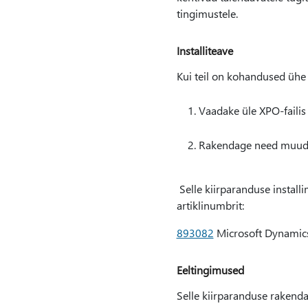
tingimustele.
Installiteave
Kui teil on kohandused ühe 
Vaadake üle XPO-faili
Rakendage need muuda
Selle kiirparanduse install
artiklinumbrit:
893082
Microsoft Dynamics 
Eeltingimused
Selle kiirparanduse rakend