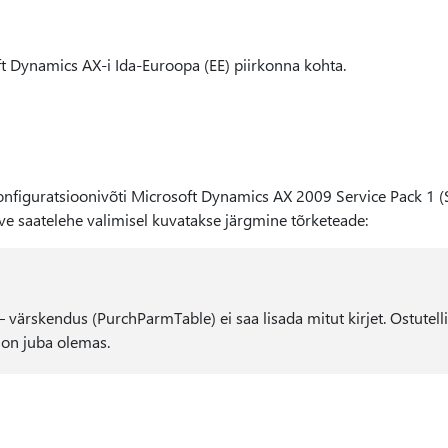
ft Dynamics AX-i Ida-Euroopa (EE) piirkonna kohta.
onfiguratsioonivõti Microsoft Dynamics AX 2009 Service Pack 1 (
rve saatelehe valimisel kuvatakse järgmine tõrketeade:
– värskendus (PurchParmTable) ei saa lisada mitut kirjet. Ostutell
e on juba olemas.