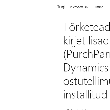
Microsoft
Tugi
Microsoft 365
Office
Tõrketead
kirjet lis
(PurchParm
Dynamics 
ostutelli
installitu