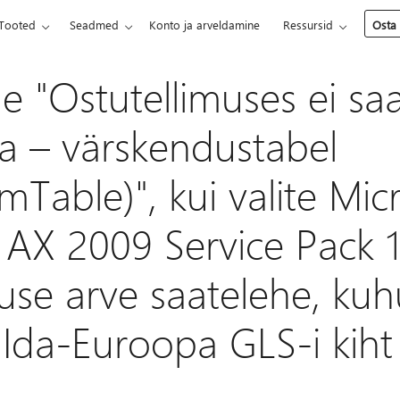
Tooted
Seadmed
Konto ja arveldamine
Ressursid
Osta
e "Ostutellimuses ei sa
ada – värskendustabel
Table)", kui valite Mic
AX 2009 Service Pack 1
muse arve saatelehe, ku
d Ida-Euroopa GLS-i kiht