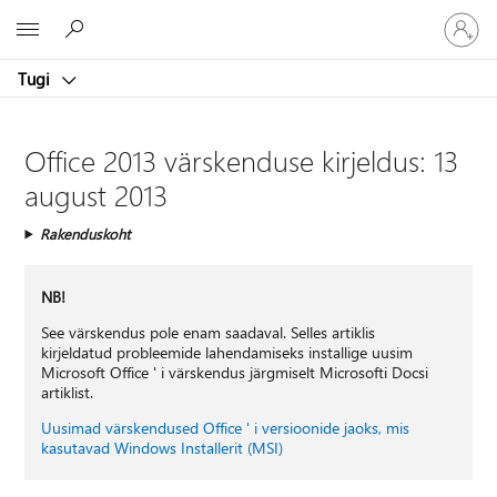
Logige
Microsoft
sisse
oma
Tugi
kontole
Office 2013 värskenduse kirjeldus: 13
august 2013
Rakenduskoht
NB!
See värskendus pole enam saadaval. Selles artiklis
kirjeldatud probleemide lahendamiseks installige uusim
Microsoft Office ' i värskendus järgmiselt Microsofti Docsi
artiklist.
Uusimad värskendused Office ' i versioonide jaoks, mis
kasutavad Windows Installerit (MSI)