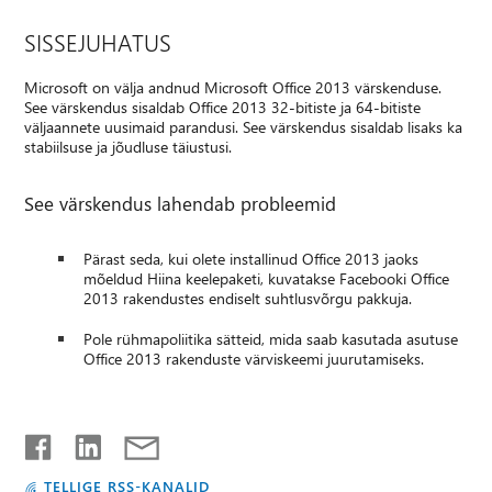
SISSEJUHATUS
Microsoft on välja andnud Microsoft Office 2013 värskenduse.
See värskendus sisaldab Office 2013 32-bitiste ja 64-bitiste
väljaannete uusimaid parandusi. See värskendus sisaldab lisaks ka
stabiilsuse ja jõudluse täiustusi.
See värskendus lahendab probleemid
Pärast seda, kui olete installinud Office 2013 jaoks
mõeldud Hiina keelepaketi, kuvatakse Facebooki Office
2013 rakendustes endiselt suhtlusvõrgu pakkuja.
Pole rühmapoliitika sätteid, mida saab kasutada asutuse
Office 2013 rakenduste värviskeemi juurutamiseks.
TELLIGE RSS-KANALID