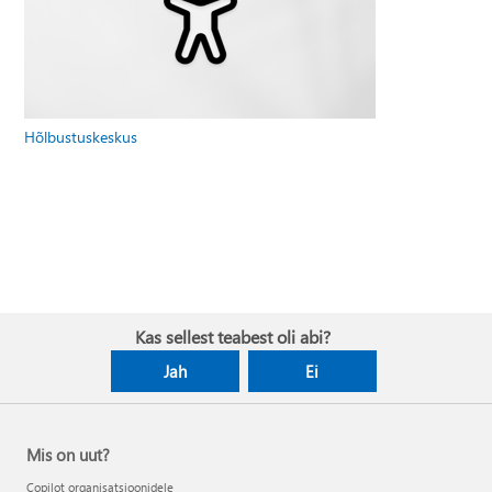
Hõlbustuskeskus
Kas sellest teabest oli abi?
Jah
Ei
Mis on uut?
Copilot organisatsioonidele