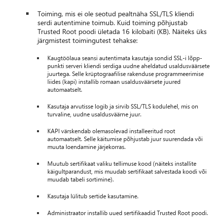
Toiming, mis ei ole seotud pealtnäha SSL/TLS kliendi
serdi autentimine toimub. Kuid toiming põhjustab
Trusted Root poodi ületada 16 kilobaiti (KB). Näiteks üks
järgmistest toimingutest tehakse:
Kaugtöölaua seansi autentimata kasutaja sondid SSL-i lõpp-
punkti serveri kliendi serdiga uudne aheldatud usaldusväärsete
juurtega. Selle krüptograafilise rakenduse programmeerimise
liides (kapi) installib romaan usaldusväärsete juured
automaatselt.
Kasutaja arvutisse logib ja sirvib SSL/TLS kodulehel, mis on
turvaline, uudne usaldusväärne juur.
KAPI värskendab olemasolevad installeeritud root
automaatselt. Selle käitumise põhjustab juur suurendada või
muuta loendamine järjekorras.
Muutub sertifikaat valiku tellimuse kood (näiteks installite
käigultparandust, mis muudab sertifikaat salvestada koodi või
muudab tabeli sortimine).
Kasutaja lülitub sertide kasutamine.
Administraator installib uued sertifikaadid Trusted Root poodi.