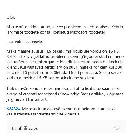
Olek
Microsoft on kinnitanud, et see probleem esineb jaotises "Kehtib
järgmiste toodete kohta" loetletud Microsofti toodetel.
Lisateabe saamiseks
Maksimaalne suurus TLS paketi, mis liigub üle võrgu on 16 KB.
Selles artiklis kirjeldatud probleemi server järgud eristada nimede
vastuvõetav sertimisorganite loendit ja seejärel saadab nimekirja
kliendi. Kui vastavad serdid arv on suur (näiteks rohkem kui 300
serdid), TLS paketi suurus ületada 16 KB piirmäära. Seega server
kärbib nimekirja 16 KB saatmiseks loendist klient.
Tarkvaravärskenduste terminoloogia kohta lisateabe saamiseks
avage Microsofti teabebaasi (Knowledge Base) artikkel, klõpsates
järgmist artiklinumbrit:
824684
Microsofti tarkvaravärskenduste iseloomustamiseks
kasutatavate standardterminite kirjeldus
Lisafailiteave