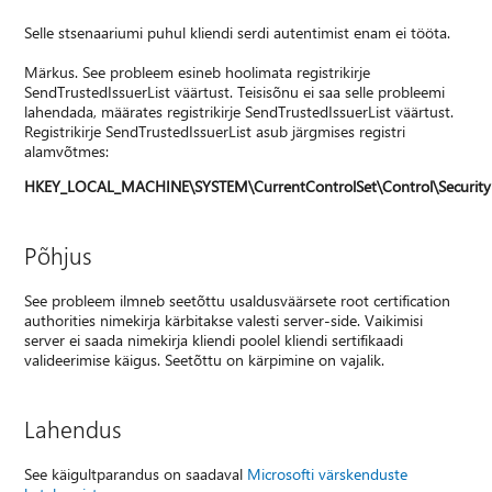
Selle stsenaariumi puhul kliendi serdi autentimist enam ei tööta.
Märkus. See probleem esineb hoolimata registrikirje
SendTrustedIssuerList väärtust. Teisisõnu ei saa selle probleemi
lahendada, määrates registrikirje SendTrustedIssuerList väärtust.
Registrikirje SendTrustedIssuerList asub järgmises registri
alamvõtmes:
HKEY_LOCAL_MACHINE\SYSTEM\CurrentControlSet\Control\Securit
Põhjus
See probleem ilmneb seetõttu usaldusväärsete root certification
authorities nimekirja kärbitakse valesti server-side. Vaikimisi
server ei saada nimekirja kliendi poolel kliendi sertifikaadi
valideerimise käigus. Seetõttu on kärpimine on vajalik.
Lahendus
See käigultparandus on saadaval
Microsofti värskenduste