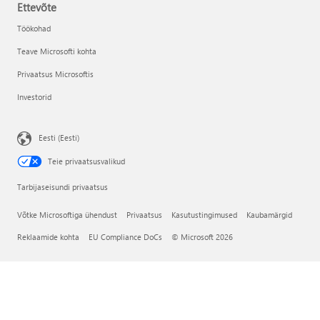
Ettevõte
Töökohad
Teave Microsofti kohta
Privaatsus Microsoftis
Investorid
Eesti (Eesti)
Teie privaatsusvalikud
Tarbijaseisundi privaatsus
Võtke Microsoftiga ühendust
Privaatsus
Kasutustingimused
Kaubamärgid
Reklaamide kohta
EU Compliance DoCs
© Microsoft 2026