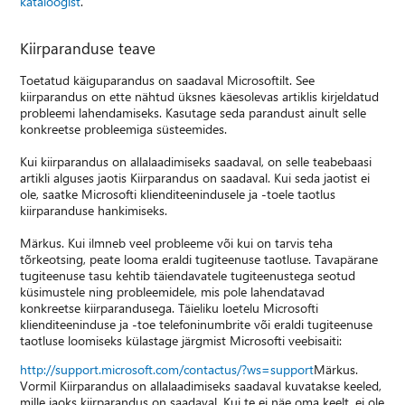
kataloogist
.
Kiirparanduse teave
Toetatud käiguparandus on saadaval Microsoftilt. See
kiirparandus on ette nähtud üksnes käesolevas artiklis kirjeldatud
probleemi lahendamiseks. Kasutage seda parandust ainult selle
konkreetse probleemiga süsteemides.
Kui kiirparandus on allalaadimiseks saadaval, on selle teabebaasi
artikli alguses jaotis Kiirparandus on saadaval. Kui seda jaotist ei
ole, saatke Microsofti klienditeenindusele ja -toele taotlus
kiirparanduse hankimiseks.
Märkus. Kui ilmneb veel probleeme või kui on tarvis teha
tõrkeotsing, peate looma eraldi tugiteenuse taotluse. Tavapärane
tugiteenuse tasu kehtib täiendavatele tugiteenustega seotud
küsimustele ning probleemidele, mis pole lahendatavad
konkreetse kiirparandusega. Täieliku loetelu Microsofti
klienditeeninduse ja -toe telefoninumbrite või eraldi tugiteenuse
taotluse loomiseks külastage järgmist Microsofti veebisaiti:
http://support.microsoft.com/contactus/?ws=support
Märkus.
Vormil Kiirparandus on allalaadimiseks saadaval kuvatakse keeled,
mille jaoks kiirparandus on saadaval. Kui te ei näe oma keelt, ei ole