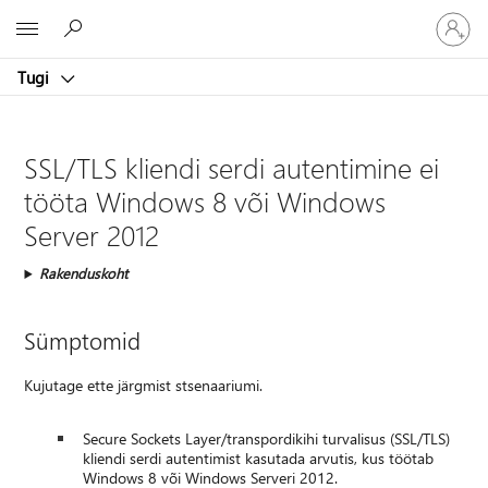
Logige
Microsoft
sisse
oma
Tugi
kontole
SSL/TLS kliendi serdi autentimine ei
tööta Windows 8 või Windows
Server 2012
Rakenduskoht
Sümptomid
Kujutage ette järgmist stsenaariumi.
Secure Sockets Layer/transpordikihi turvalisus (SSL/TLS)
kliendi serdi autentimist kasutada arvutis, kus töötab
Windows 8 või Windows Serveri 2012.