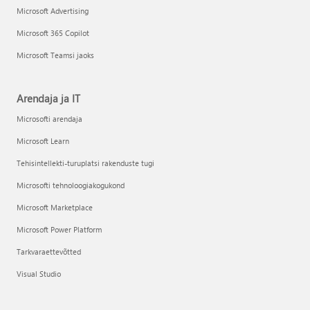
Microsoft Advertising
Microsoft 365 Copilot
Microsoft Teamsi jaoks
Arendaja ja IT
Microsofti arendaja
Microsoft Learn
Tehisintellekti-turuplatsi rakenduste tugi
Microsofti tehnoloogiakogukond
Microsoft Marketplace
Microsoft Power Platform
Tarkvaraettevõtted
Visual Studio