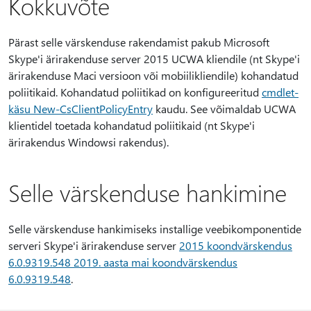
Kokkuvõte
Pärast selle värskenduse rakendamist pakub Microsoft
Skype'i ärirakenduse server 2015 UCWA kliendile (nt Skype'i
ärirakenduse Maci versioon või mobiilikliendile) kohandatud
poliitikaid. Kohandatud poliitikad on konfigureeritud
cmdlet-
käsu New-CsClientPolicyEntry
kaudu. See võimaldab UCWA
klientidel toetada kohandatud poliitikaid (nt Skype'i
ärirakendus Windowsi rakendus).
Selle värskenduse hankimine
Selle värskenduse hankimiseks installige veebikomponentide
serveri Skype'i ärirakenduse server
2015 koondvärskendus
6.0.9319.548 2019. aasta mai koondvärskendus
6.0.9319.548
.