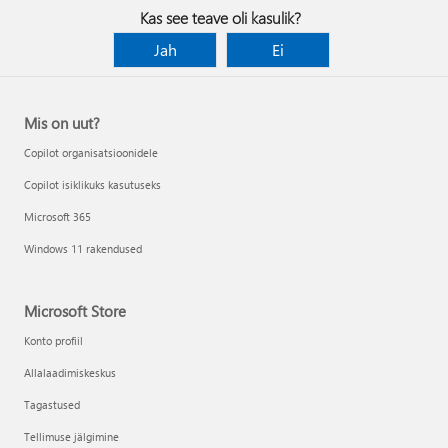
Kas see teave oli kasulik?
Jah
Ei
Mis on uut?
Copilot organisatsioonidele
Copilot isiklikuks kasutuseks
Microsoft 365
Windows 11 rakendused
Microsoft Store
Konto profiil
Allalaadimiskeskus
Tagastused
Tellimuse jälgimine