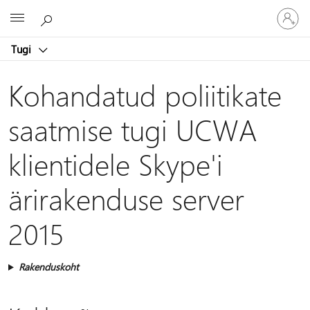
Logige
Microsoft
sisse
oma
Tugi
kontole
Kohandatud poliitikate
saatmise tugi UCWA
klientidele Skype'i
ärirakenduse server
2015
Rakenduskoht