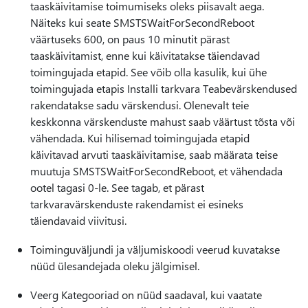
taaskäivitamise toimumiseks oleks piisavalt aega.
Näiteks kui seate SMSTSWaitForSecondReboot
väärtuseks 600, on paus 10 minutit pärast
taaskäivitamist, enne kui käivitatakse täiendavad
toimingujada etapid. See võib olla kasulik, kui ühe
toimingujada etapis Installi tarkvara Teabevärskendused
rakendatakse sadu värskendusi. Olenevalt teie
keskkonna värskenduste mahust saab väärtust tõsta või
vähendada. Kui hilisemad toimingujada etapid
käivitavad arvuti taaskäivitamise, saab määrata teise
muutuja SMSTSWaitForSecondReboot, et vähendada
ootel tagasi 0-le. See tagab, et pärast
tarkvaravärskenduste rakendamist ei esineks
täiendavaid viivitusi.
Toiminguväljundi ja väljumiskoodi veerud kuvatakse
nüüd ülesandejada oleku jälgimisel.
Veerg Kategooriad on nüüd saadaval, kui vaatate