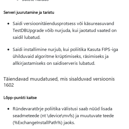
Serveri juurutamine ja taristu
Saidi versioonitäiendusprotsess või käsureasuvand
TestDBUpgrade võib nurjuda, kui jaotatud vaated on
saidil lubatud.
Saidi installimine nurjub, kui poliitika Kasuta FIPS-iga
ühilduvaid algoritme krüptimiseks, räsimiseks ja
allkirjastamiseks on saidiserveris lubatud.
Täiendavad muudatused, mis sisalduvad versioonis
1602
Lõpp-punkti kaitse
Ründevaratõrje poliitika välistusi saab nüüd lisada
seadmeteede (nt \device\mvfs) ja muutuvate teede
(%ExchangeInstallPath%) jaoks.