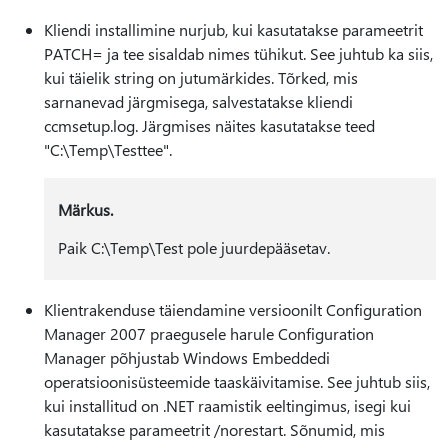
Kliendi installimine nurjub, kui kasutatakse parameetrit
PATCH= ja tee sisaldab nimes tühikut. See juhtub ka siis,
kui täielik string on jutumärkides. Tõrked, mis
sarnanevad järgmisega, salvestatakse kliendi
ccmsetup.log. Järgmises näites kasutatakse teed
"C:\Temp\Testtee".
Märkus.
Paik C:\Temp\Test pole juurdepääsetav.
Klientrakenduse täiendamine versioonilt Configuration
Manager 2007 praegusele harule Configuration
Manager põhjustab Windows Embeddedi
operatsioonisüsteemide taaskäivitamise. See juhtub siis,
kui installitud on .NET raamistik eeltingimus, isegi kui
kasutatakse parameetrit /norestart. Sõnumid, mis