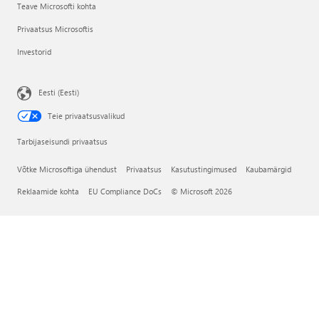
Teave Microsofti kohta
Privaatsus Microsoftis
Investorid
Eesti (Eesti)
Teie privaatsusvalikud
Tarbijaseisundi privaatsus
Võtke Microsoftiga ühendust
Privaatsus
Kasutustingimused
Kaubamärgid
Reklaamide kohta
EU Compliance DoCs
© Microsoft 2026