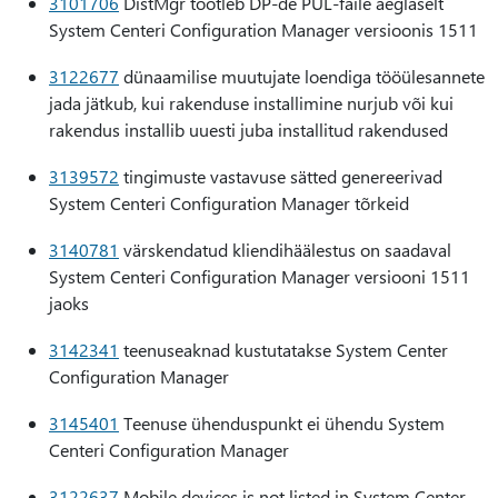
3101706
DistMgr töötleb DP-de PUL-faile aeglaselt
System Centeri Configuration Manager versioonis 1511
3122677
dünaamilise muutujate loendiga tööülesannete
jada jätkub, kui rakenduse installimine nurjub või kui
rakendus installib uuesti juba installitud rakendused
3139572
tingimuste vastavuse sätted genereerivad
System Centeri Configuration Manager tõrkeid
3140781
värskendatud kliendihäälestus on saadaval
System Centeri Configuration Manager versiooni 1511
jaoks
3142341
teenuseaknad kustutatakse System Center
Configuration Manager
3145401
Teenuse ühenduspunkt ei ühendu System
Centeri Configuration Manager
3122637
Mobile devices is not listed in System Center