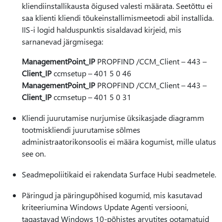
kliendiinstallikausta õigused valesti määrata. Seetõttu ei
saa klienti kliendi tõukeinstallimismeetodi abil installida.
IIS-i logid halduspunktis sisaldavad kirjeid, mis
sarnanevad järgmisega:
ManagementPoint_IP
PROPFIND /CCM_Client – 443 –
Client_IP
ccmsetup – 401 5 0 46
ManagementPoint_IP
PROPFIND /CCM_Client – 443 –
Client_IP
ccmsetup – 401 5 0 31
Kliendi juurutamise nurjumise üksikasjade diagramm
tootmiskliendi juurutamise sõlmes
administraatorikonsoolis ei määra kogumist, mille ulatus
see on.
Seadmepoliitikaid ei rakendata Surface Hubi seadmetele.
Päringud ja päringupõhised kogumid, mis kasutavad
kriteeriumina Windows Update Agenti versiooni,
tagastavad Windows 10-põhistes arvutites ootamatuid