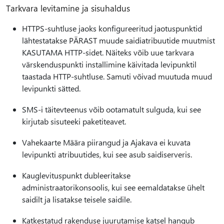
Tarkvara levitamine ja sisuhaldus
HTTPS-suhtluse jaoks konfigureeritud jaotuspunktid
lähtestatakse PÄRAST muude saidiatribuutide muutmist
KASUTAMA HTTP-sidet. Näiteks võib uue tarkvara
värskenduspunkti installimine käivitada levipunktil
taastada HTTP-suhtluse. Samuti võivad muutuda muud
levipunkti sätted.
SMS-i täitevteenus võib ootamatult sulguda, kui see
kirjutab sisuteeki paketiteavet.
Vahekaarte Määra piirangud ja Ajakava ei kuvata
levipunkti atribuutides, kui see asub saidiserveris.
Kauglevituspunkt dubleeritakse
administraatorikonsoolis, kui see eemaldatakse ühelt
saidilt ja lisatakse teisele saidile.
Katkestatud rakenduse juurutamise katsel hangub