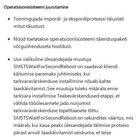
Operatsioonisüsteemi juurutamine
Toimingujada impordi- ja ekspordiprotsessi täiustati
mitut täiustust.
Nüüd toetatakse operatsioonisüsteemi täienduspaketi
võrguühenduseta hooldust.
Uus valikuline ülesandejada muutuja
SMSTSWaitForSecondReboot on saadaval kliendi
käitumise paremaks juhtimiseks, kui
tarkvaravärskenduse installimine nõuab kahte
taaskäivitamist. See muutuja tuleks määrata enne
tarkvara installimise Teabevärskendused etappi, et
vältida tööülesannete jada nurjumist
tarkvaravärskenduse topelttaanete tõttu.
SMSTSWaitForSecondReboot on sekundites väärtus, mis
määrab, kui kaua peaks ülesandejada täitmise protsess
pärast arvuti taaskäivitamist seiskuma, et teise