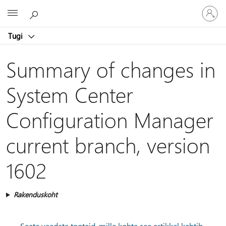
Logige
Microsoft
sisse
oma
Tugi
kontole
Summary of changes in
System Center
Configuration Manager
current branch, version
1602
Rakenduskoht
Saate vaadata tooteid, mille kohta see artikkel kehtib.