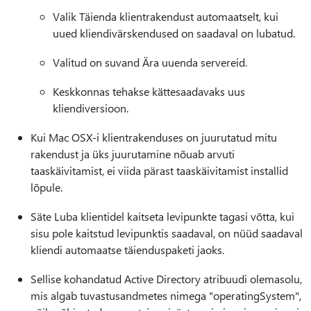
Valik Täienda klientrakendust automaatselt, kui
uued kliendivärskendused on saadaval on lubatud.
Valitud on suvand Ära uuenda servereid.
Keskkonnas tehakse kättesaadavaks uus
kliendiversioon.
Kui Mac OSX-i klientrakenduses on juurutatud mitu
rakendust ja üks juurutamine nõuab arvuti
taaskäivitamist, ei viida pärast taaskäivitamist installid
lõpule.
Säte Luba klientidel kaitseta levipunkte tagasi võtta, kui
sisu pole kaitstud levipunktis saadaval, on nüüd saadaval
kliendi automaatse täienduspaketi jaoks.
Sellise kohandatud Active Directory atribuudi olemasolu,
mis algab tuvastusandmetes nimega "operatingSystem",