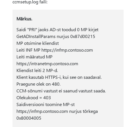
ccmsetup.log faili:
Märkus.
Saidi "PRI" jaoks AD-st toodud 0 MP kirjet
GetADInstallParams nurjus 0x87d00215
MP otsimine kliendist
Leiti INF MP https://infmp.contoso.com
Leiti määratud MP
https://intranetmp.contoso.com
Kliendist leiti 2 MP-d.
Klient kasutab HTTPS-i, kui see on saadaval.
Praegune olek on 480.
CCM-sõnumi vastust ei saanud vastust saada.
Olekukood = 403
Saidiversiooni toomine MP-st
https://infmp.contoso.com nurjus tõrkega
0x80004005