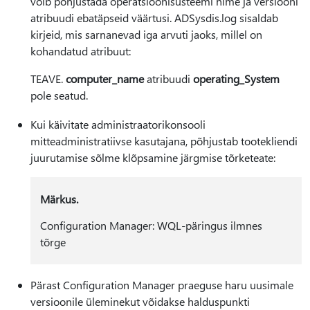
võib põhjustada operatsioonisüsteemi nime ja versiooni
atribuudi ebatäpseid väärtusi. ADSysdis.log sisaldab
kirjeid, mis sarnanevad iga arvuti jaoks, millel on
kohandatud atribuut:
TEAVE.
computer_name
atribuudi
operating_System
pole seatud.
Kui käivitate administraatorikonsooli
mitteadministratiivse kasutajana, põhjustab tootekliendi
juurutamise sõlme klõpsamine järgmise tõrketeate:
Märkus.
Configuration Manager: WQL-päringus ilmnes
tõrge
Pärast Configuration Manager praeguse haru uusimale
versioonile üleminekut võidakse halduspunkti