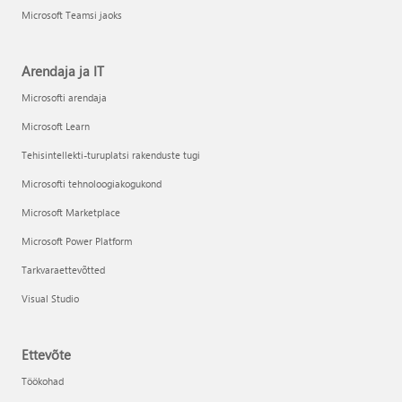
Microsoft Teamsi jaoks
Arendaja ja IT
Microsofti arendaja
Microsoft Learn
Tehisintellekti-turuplatsi rakenduste tugi
Microsofti tehnoloogiakogukond
Microsoft Marketplace
Microsoft Power Platform
Tarkvaraettevõtted
Visual Studio
Ettevõte
Töökohad