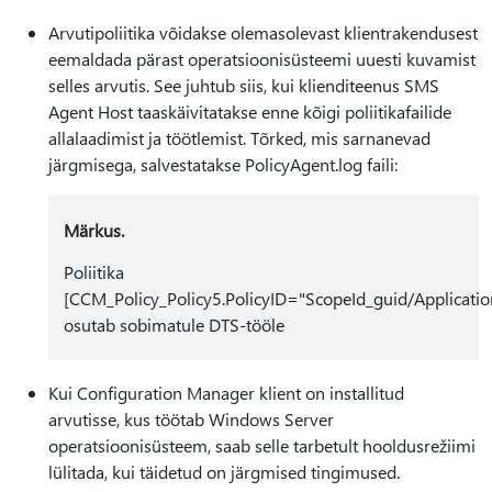
Arvutipoliitika võidakse olemasolevast klientrakendusest
eemaldada pärast operatsioonisüsteemi uuesti kuvamist
selles arvutis. See juhtub siis, kui klienditeenus SMS
Agent Host taaskäivitatakse enne kõigi poliitikafailide
allalaadimist ja töötlemist. Tõrked, mis sarnanevad
järgmisega, salvestatakse PolicyAgent.log faili:
Märkus.
Poliitika
[CCM_Policy_Policy5.PolicyID="ScopeId_guid/Applicatio
osutab sobimatule DTS-tööle
Kui Configuration Manager klient on installitud
arvutisse, kus töötab Windows Server
operatsioonisüsteem, saab selle tarbetult hooldusrežiimi
lülitada, kui täidetud on järgmised tingimused.