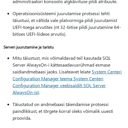
administraatori konsoolis algkäivituse pildi atribuute.
Operatsioonisüsteemi juurutamise protsessi tehti
täiustusi, et vältida vale platvormiga pildi juurutamist
UEFI-toega arvutites (nt 32-bitise pildi juurutamine 64-
bitises UEFI-liidese arvutis).
Serveri juurutamine ja taristu
Mitu täiustust, mis võimaldavad teil kasutada SQL
Server AlwaysOn-i kättesaadavusrühmad esmase
saidiandmebaasi jaoks. Lisateavet leiate
System Centeri
Configuration Manager teema System Centeri
Configuration Manager veebisaidilt SQL Server
AlwaysOn-ist
.
Täiustatud on andmebaasi täiendamise protsessi
paindlikkust, et tõrgete korral oleks võimalik uuesti
proovida.