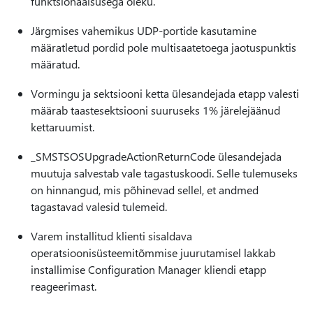
funktsionaalsusega oleku.
Järgmises vahemikus UDP-portide kasutamine
määratletud pordid pole multisaatetoega jaotuspunktis
määratud.
Vormingu ja sektsiooni ketta ülesandejada etapp valesti
määrab taastesektsiooni suuruseks 1% järelejäänud
kettaruumist.
_SMSTSOSUpgradeActionReturnCode ülesandejada
muutuja salvestab vale tagastuskoodi. Selle tulemuseks
on hinnangud, mis põhinevad sellel, et andmed
tagastavad valesid tulemeid.
Varem installitud klienti sisaldava
operatsioonisüsteemitõmmise juurutamisel lakkab
installimise Configuration Manager kliendi etapp
reageerimast.