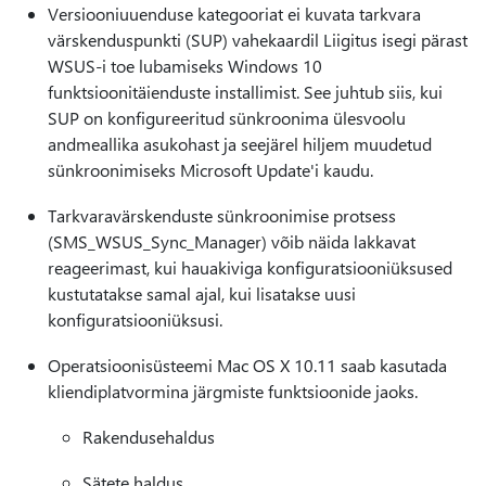
Versiooniuuenduse kategooriat ei kuvata tarkvara
värskenduspunkti (SUP) vahekaardil Liigitus isegi pärast
WSUS-i toe lubamiseks Windows 10
funktsioonitäienduste installimist. See juhtub siis, kui
SUP on konfigureeritud sünkroonima ülesvoolu
andmeallika asukohast ja seejärel hiljem muudetud
sünkroonimiseks Microsoft Update'i kaudu.
Tarkvaravärskenduste sünkroonimise protsess
(SMS_WSUS_Sync_Manager) võib näida lakkavat
reageerimast, kui hauakiviga konfiguratsiooniüksused
kustutatakse samal ajal, kui lisatakse uusi
konfiguratsiooniüksusi.
Operatsioonisüsteemi Mac OS X 10.11 saab kasutada
kliendiplatvormina järgmiste funktsioonide jaoks.
Rakendusehaldus
Sätete haldus