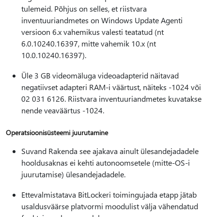
tulemeid. Põhjus on selles, et riistvara
inventuuriandmetes on Windows Update Agenti
versioon 6.x vahemikus valesti teatatud (nt
6.0.10240.16397, mitte vahemik 10.x (nt
10.0.10240.16397).
Üle 3 GB videomäluga videoadapterid näitavad
negatiivset adapteri RAM-i väärtust, näiteks -1024 või
02 031 6126. Riistvara inventuuriandmetes kuvatakse
nende veaväärtus -1024.
Operatsioonisüsteemi juurutamine
Suvand Rakenda see ajakava ainult ülesandejadadele
hooldusaknas ei kehti autonoomsetele (mitte-OS-i
juurutamise) ülesandejadadele.
Ettevalmistatava BitLockeri toimingujada etapp jätab
usaldusväärse platvormi moodulist välja vähendatud