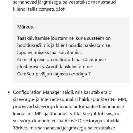
sarnanevad järgmisega, salvestatakse manustatud
kliendi failis ccmsetup.lof:
Märkus.
Taaskäivitamise jõustamine, kuna süsteem on
hooldusrežiimis ja klient nõudis häälestamise
lõpuleviimiseks taaskäivitamist.
Ccmsetup.exe on määratud taaskäivitamise
jõustamiseks. Arvuti taaskäivitamine.
CcmSetup väljub tagastuskoodiga 7
Configuration Manager saidil, mis kasutab eraldi
sisevõrgu- ja Interneti-suunalisi halduspunkte (INF MP),
proovivad sisevõrgu kliendid automaatse täiendamise
käigus inf-MP-ga ühendust võtta. See juhtub siis, kui
sisevõrgu kliendid ei saa Active Directoryga suhelda.
Tõrked, mis sarnanevad järgmisega, salvestatakse