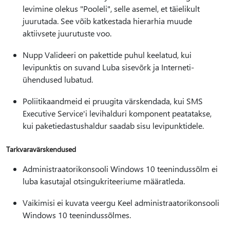
levimine olekus "Pooleli", selle asemel, et täielikult
juurutada. See võib katkestada hierarhia muude
aktiivsete juurutuste voo.
Nupp Valideeri on pakettide puhul keelatud, kui
levipunktis on suvand Luba sisevõrk ja Interneti-
ühendused lubatud.
Poliitikaandmeid ei pruugita värskendada, kui SMS
Executive Service'i levihalduri komponent peatatakse,
kui paketiedastushaldur saadab sisu levipunktidele.
Tarkvaravärskendused
Administraatorikonsooli Windows 10 teenindussõlm ei
luba kasutajal otsingukriteeriume määratleda.
Vaikimisi ei kuvata veergu Keel administraatorikonsooli
Windows 10 teenindussõlmes.