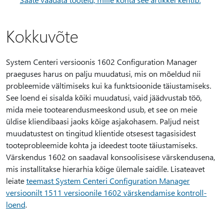
Kokkuvõte
System Centeri versioonis 1602 Configuration Manager
praeguses harus on palju muudatusi, mis on mõeldud nii
probleemide vältimiseks kui ka funktsioonide täiustamiseks.
See loend ei sisalda kõiki muudatusi, vaid jäädvustab töö,
mida meie tootearendusmeeskond usub, et see on meie
üldise kliendibaasi jaoks kõige asjakohasem. Paljud neist
muudatustest on tingitud klientide otsesest tagasisidest
tooteprobleemide kohta ja ideedest toote täiustamiseks.
Värskendus 1602 on saadaval konsoolisisese värskendusena,
mis installitakse hierarhia kõige ülemale saidile. Lisateavet
leiate
teemast System Centeri Configuration Manager
versioonilt 1511 versioonile 1602 värskendamise kontroll-
loend
.