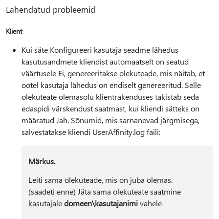
Lahendatud probleemid
Klient
Kui säte Konfigureeri kasutaja seadme lähedus
kasutusandmete kliendist automaatselt on seatud
väärtusele Ei, genereeritakse olekuteade, mis näitab, et
ootel kasutaja lähedus on endiselt genereeritud. Selle
olekuteate olemasolu klientrakenduses takistab seda
edaspidi värskendust saatmast, kui kliendi sätteks on
määratud Jah. Sõnumid, mis sarnanevad järgmisega,
salvestatakse kliendi UserAffinity.log faili:
Märkus.
Leiti sama olekuteade, mis on juba olemas.
(saadeti enne) Jäta sama olekuteate saatmine
kasutajale
domeen\kasutajanimi
vahele