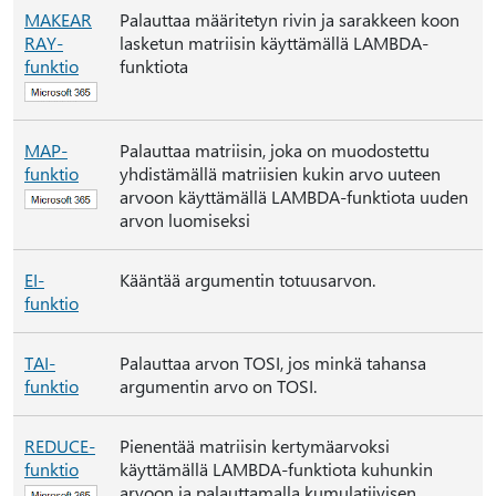
MAKEAR
Palauttaa määritetyn rivin ja sarakkeen koon
RAY-
lasketun matriisin käyttämällä LAMBDA-
funktio
funktiota
MAP-
Palauttaa matriisin, joka on muodostettu
funktio
yhdistämällä matriisien kukin arvo uuteen
arvoon käyttämällä LAMBDA-funktiota uuden
arvon luomiseksi
EI-
Kääntää argumentin totuusarvon.
funktio
TAI-
Palauttaa arvon TOSI, jos minkä tahansa
funktio
argumentin arvo on TOSI.
REDUCE-
Pienentää matriisin kertymäarvoksi
funktio
käyttämällä LAMBDA-funktiota kuhunkin
arvoon ja palauttamalla kumulatiivisen