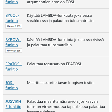
funktio
argumenttien arvo on TOSI.
BYCOL-
Käyttää LAMBDA-funktiota jokaisessa
funktio
sarakkeessa ja palauttaa tulosmatriisin
BYROW-
Käyttää LAMBDA-funktiota jokaisessa rivissä
funktio
ja palauttaa tulosmatriisin
EPÄTOSI-
Palauttaa totuusarvon EPÄTOSI.
funktio
JOS-
Määrittää suoritettavan loogisen testin.
funktio
JOSVIRH
Palauttaa määrittämäsi arvon, jos kaavan
E-funktio
tulos on virhe; muussa tapauksessa palauttaa
kaavan tuloksen.