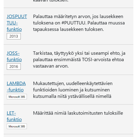
JOSPUUT
Palauttaa määritetyn arvon, jos lausekkeen
TUU-
tuloksena on #PUUTTUU. Palauttaa muussa
funktio
tapauksessa lausekkeen tuloksen.
JOSS-
Tarkistaa, täyttyykö yksi tai useampi ehto, ja
funktio
palauttaa ensimmäistä TOSI-arvoista ehtoa
vastaavan arvon.
LAMBDA
Mukautettujen, uudelleenkäytettävien
-funktio
funktioiden luominen ja kutsuminen
kutsumalla niitä ystävällisellä nimellä
LET-
Määrittää nimiä laskutoimitusten tuloksille
funktio