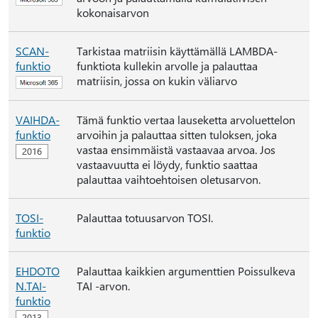
kokonaisarvon
SCAN-
Tarkistaa matriisin käyttämällä LAMBDA-
funktio
funktiota kullekin arvolle ja palauttaa
matriisin, jossa on kukin väliarvo
VAIHDA-
Tämä funktio vertaa lauseketta arvoluettelon
funktio
arvoihin ja palauttaa sitten tuloksen, joka
vastaa ensimmäistä vastaavaa arvoa. Jos
vastaavuutta ei löydy, funktio saattaa
palauttaa vaihtoehtoisen oletusarvon.
TOSI-
Palauttaa totuusarvon TOSI.
funktio
EHDOTO
Palauttaa kaikkien argumenttien Poissulkeva
N.TAI-
TAI -arvon.
funktio