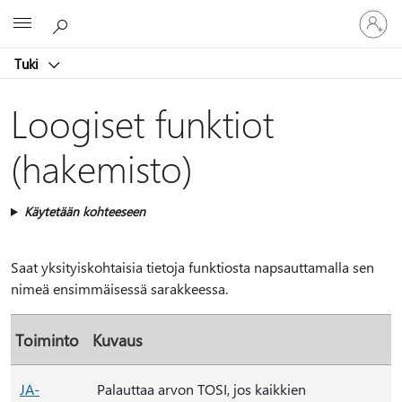
Kirjaudu
Microsoft
sisään
tilille
Tuki
Loogiset funktiot
(hakemisto)
Käytetään kohteeseen
Saat yksityiskohtaisia tietoja funktiosta napsauttamalla sen
nimeä ensimmäisessä sarakkeessa.
Toiminto
Kuvaus
JA-
Palauttaa arvon TOSI, jos kaikkien