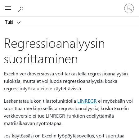
Kirjaudu
Microsoft
sisään
tilille
Tuki
Regressioanalyysin
suorittaminen
Excelin verkkoversiossa voit tarkastella regressioanalyysin
tuloksia, mutta et voi luoda regressioanalyysiä, koska
regressiotyökalu ei ole käytettävissä.
Laskentataulukon tilastofunktiolla
LINREGR
ei myöskään voi
suorittaa merkityksellistä regressioanalyysia, koska Excelin
verkkoversio ei tue LINREGR-funktion edellyttämää
matriisikaavan syöttötapaa.
Jos käytössäsi on Excelin työpöytäsovellus, voit suorittaa