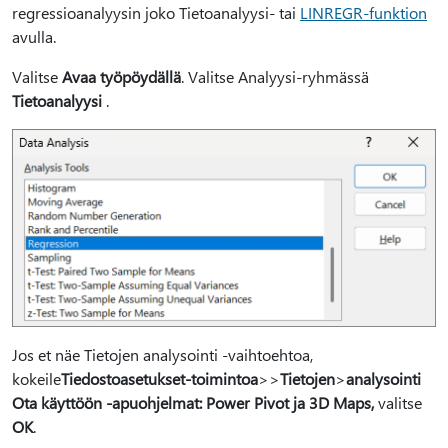
regressioanalyysin joko Tietoanalyysi- tai
LINREGR-funktion
avulla.
Valitse
Avaa työpöydällä
. Valitse Analyysi-ryhmässä
Tietoanalyysi
.
Jos et näe Tietojen analysointi -vaihtoehtoa,
kokeile
Tiedostoasetukset-toimintoa
>
>
Tietojen
>
analysointi
Ota käyttöön -apuohjelmat: Power Pivot ja 3D Maps,
valitse
OK
.