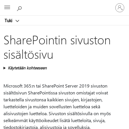
Kirjaudu
Microsoft
sisään
tilille
Tuki
SharePointin sivuston
sisältösivu
Käytetään kohteeseen
Microsoft 365:n tai SharePoint Server 2019 sivuston
sisältösivun SharePointissa sivuston omistajat voivat
tarkastella sivustonsa kaikkien sivujen, kirjastojen,
luetteloiden ja muiden sovellusten luetteloa sekä
alisivustojen luetteloa. Sivuston sisältösivulla on myös
selkeämmät käyttöoikeudet lisätä luetteloita, sivuja,
tiedostokirjastoja, alisivustoja ja sovelluksia.