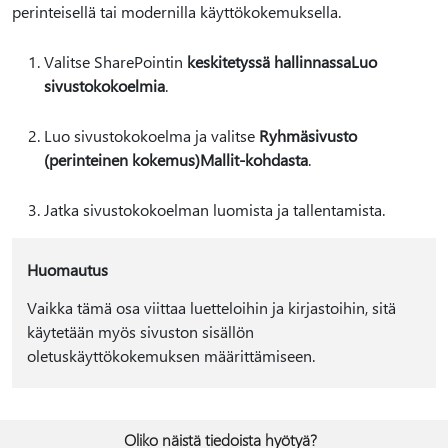
perinteisellä tai modernilla käyttökokemuksella.
Valitse SharePointin
keskitetyssä hallinnassa
Luo
sivustokokoelmia
.
Luo sivustokokoelma ja valitse
Ryhmäsivusto
(perinteinen kokemus)
Mallit-kohdasta
.
Jatka sivustokokoelman luomista ja tallentamista.
Huomautus
Vaikka tämä osa viittaa luetteloihin ja kirjastoihin, sitä
käytetään myös sivuston sisällön
oletuskäyttökokemuksen määrittämiseen.
Oliko näistä tiedoista hyötyä?