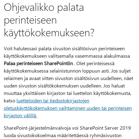
Ohjevalikko palata
perinteiseen
käyttökokemukseen?
Voit halutessasi palata sivuston sisältösivun perinteiseen
käyttökokemukseen valitsemalla vasemmassa alakulmassa
Palaa perinteiseen SharePointiin
. Olet perinteisessä
käyttökokemuksessa selainistunnon loppuun asti. Jos suljet
selaimen ja avaat sitten sivuston sisältösivun uudelleen, näet
uuden sivuston sisältökokemuksen uudelleen. Jos haluat
muuttaa yksittäisen kirjaston tai luettelon käyttökokemusta,
katso
luetteloiden tai tiedostokirjastojen
oletuskäyttökokemuksen vaihtaminen uuden tai perinteisen
kirjaston välillä.
SharePoint-järjestelmänvalvoja voi SharePoint Server 2019
luoda sivustokokoelmaa määritettäessä ryhmäsivuston