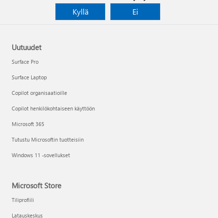
Kyllä
Ei
Uutuudet
Surface Pro
Surface Laptop
Copilot organisaatioille
Copilot henkilökohtaiseen käyttöön
Microsoft 365
Tutustu Microsoftin tuotteisiin
Windows 11 -sovellukset
Microsoft Store
Tiliprofiili
Latauskeskus