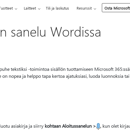
Tuotteet
Laitteet
Tili ja laskutus
Resurssit
Osta Microsoft
jen sanelu Wordissa
 puhe tekstiksi -toimintoa sisällön tuottamiseen Microsoft 365:ssä
 on nopea ja helppo tapa kertoa ajatuksiasi, luoda luonnoksia tai 
uotu asiakirja ja siirry
kohtaan Aloitussanelun >
, kun olet kir