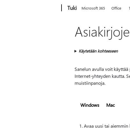
Microsoft
Tuki
Microsoft 365
Office
Asiakirjo
Käytetään kohteeseen
Sanelun avulla voit käyttää
Internet-yhteyden kautta. Se
muistiinpanoja.
Windows
Mac
Avaa uusi tai aiemmin l