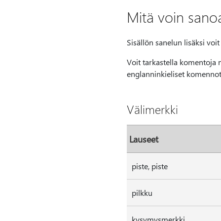
Mitä voin sano
Sisällön sanelun lisäksi voit
Voit tarkastella komentoja mi
englanninkieliset komennot
Välimerkki
Lauseet
piste, piste
pilkku
kysymysmerkki