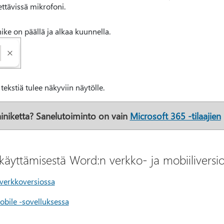
tettävissä mikrofoni.
ike on päällä ja alkaa kuunnella.
tekstiä tulee näkyviin näytölle.
iniketta?
Sanelutoiminto on vain
Microsoft 365 -tilaajien
 käyttämisestä Word:n verkko- ja mobiiliversi
 verkkoversiossa
obile -sovelluksessa