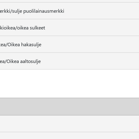
erkki/sulje puolilainausmerkki
ioikea/oikea sulkeet
ea/Oikea hakasulje
ea/Oikea aaltosulje