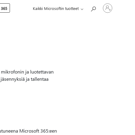
Kirjaudu
 365
Kaikki Microsoftin tuotteet
sisään
tilille
 mikrofonin ja luotettavan
jäsennyksiä ja tallentaa
jautuneena Microsoft 365:een