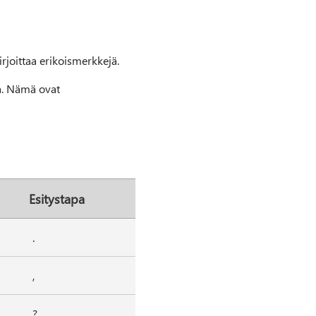
kirjoittaa erikoismerkkejä.
. Nämä ovat
Esitystapa
.
,
?