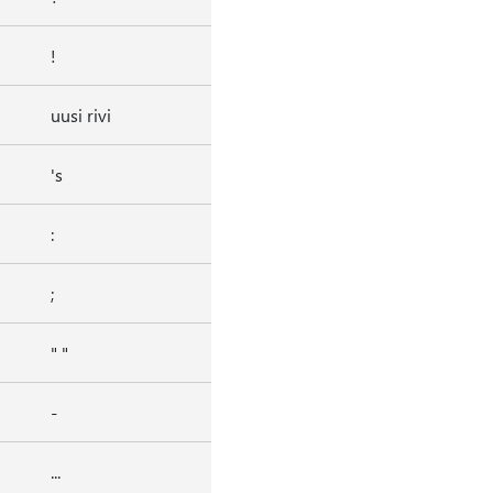
!
uusi rivi
's
:
;
" "
-
...