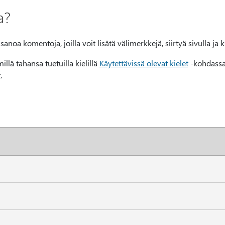
a?
 sanoa komentoja, joilla voit lisätä välimerkkejä, siirtyä sivulla ja 
llä tahansa tuetuilla kielillä
Käytettävissä olevat kielet
-kohdassa
.