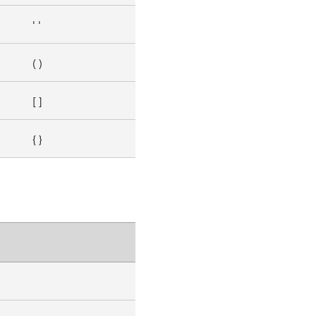
' '
( )
[ ]
{ }