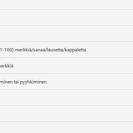
 [1-100] merkkiä/sanaa/lausetta/kappaletta
merkkiä
minen tai pyyhkiminen