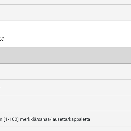
ta
e
en [1-100] merkkiä/sanaa/lausetta/kappaletta