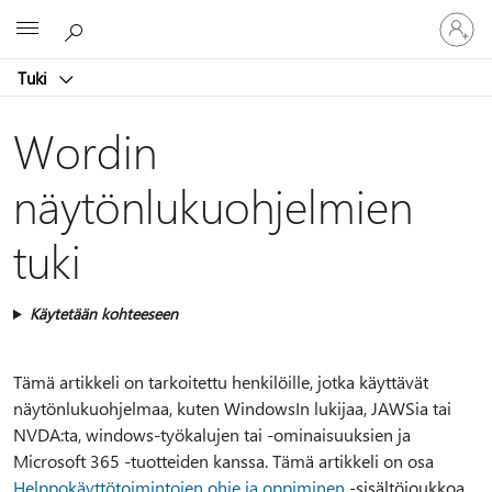
Kirjaudu
Microsoft
sisään
tilille
Tuki
Wordin
näytönlukuohjelmien
tuki
Käytetään kohteeseen
Tämä artikkeli on tarkoitettu henkilöille, jotka käyttävät
näytönlukuohjelmaa, kuten WindowsIn lukijaa, JAWSia tai
NVDA:ta, windows-työkalujen tai -ominaisuuksien ja
Microsoft 365 -tuotteiden kanssa. Tämä artikkeli on osa
Helppokäyttötoimintojen ohje ja oppiminen
-sisältöjoukkoa,