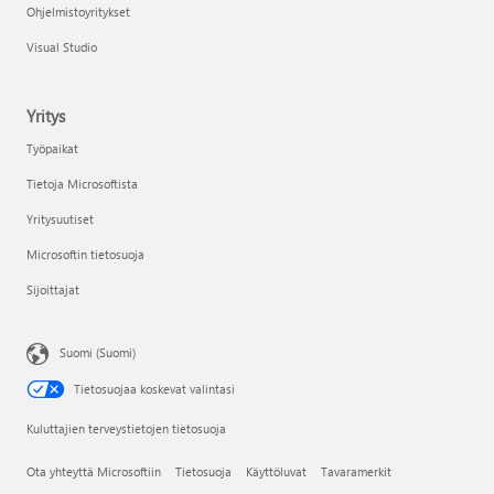
Ohjelmistoyritykset
Visual Studio
Yritys
Työpaikat
Tietoja Microsoftista
Yritysuutiset
Microsoftin tietosuoja
Sijoittajat
Suomi (Suomi)
Tietosuojaa koskevat valintasi
Kuluttajien terveystietojen tietosuoja
Ota yhteyttä Microsoftiin
Tietosuoja
Käyttöluvat
Tavaramerkit