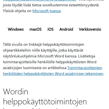
josta löydät lisää tietoa sovellustemme esteettömyydestä.
Yleisiä ohjeita on
Microsoft-tuessa
.
Windows
macOS
iOS
Android
Verkkoversio
Tällä sivulla on linkkejä helppokäyttötoimintojen
ohjeartikkeleihin niille käyttäjille, jotka käyttävät
näytönlukuohjelmia Microsoft Word kanssa. Lisätietoja
toimintarajoitteisille henkilöille helppokäyttöisten Word
asiakirjojen luomisesta on artikkelissa
Toimintarajoitteisten
henkilöiden helppokäyttöisten Word asiakirjojen tekeminen
.
Wordin
helppokäyttötoimintojen