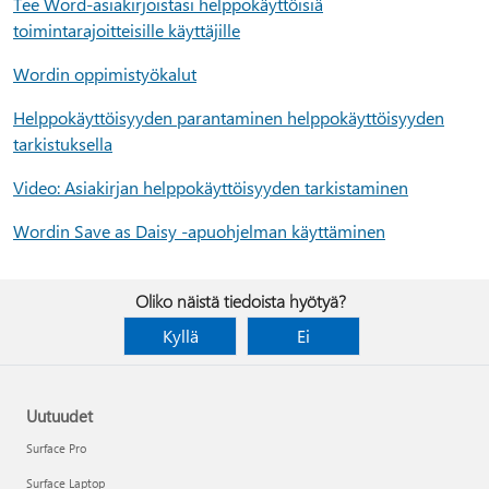
Tee Word-asiakirjoistasi helppokäyttöisiä
toimintarajoitteisille käyttäjille
Wordin oppimistyökalut
Helppokäyttöisyyden parantaminen helppokäyttöisyyden
tarkistuksella
Video: Asiakirjan helppokäyttöisyyden tarkistaminen
Wordin Save as Daisy -apuohjelman käyttäminen
Oliko näistä tiedoista hyötyä?
Kyllä
Ei
Uutuudet
Surface Pro
Surface Laptop