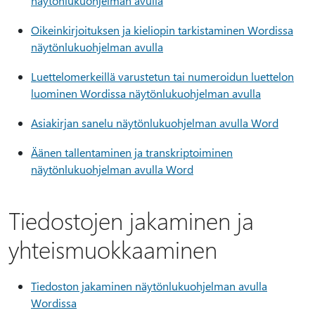
näytönlukuohjelman avulla
Oikeinkirjoituksen ja kieliopin tarkistaminen Wordissa
näytönlukuohjelman avulla
Luettelomerkeillä varustetun tai numeroidun luettelon
luominen Wordissa näytönlukuohjelman avulla
Asiakirjan sanelu näytönlukuohjelman avulla Word
Äänen tallentaminen ja transkriptoiminen
näytönlukuohjelman avulla Word
Tiedostojen jakaminen ja
yhteismuokkaaminen
Tiedoston jakaminen näytönlukuohjelman avulla
Wordissa