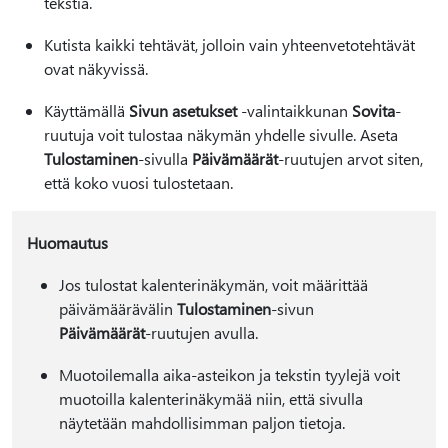
tekstiä.
Kutista kaikki tehtävät, jolloin vain yhteenvetotehtävät
ovat näkyvissä.
Käyttämällä
Sivun asetukset
-valintaikkunan
Sovita
-
ruutuja voit tulostaa näkymän yhdelle sivulle. Aseta
Tulostaminen
-sivulla
Päivämäärät
-ruutujen arvot siten,
että koko vuosi tulostetaan.
Huomautus
Jos tulostat kalenterinäkymän, voit määrittää
päivämäärävälin
Tulostaminen
-sivun
Päivämäärät
-ruutujen avulla.
Muotoilemalla aika-asteikon ja tekstin tyylejä voit
muotoilla kalenterinäkymää niin, että sivulla
näytetään mahdollisimman paljon tietoja.