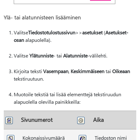
Ylä- tai alatunnisteen lisääminen
Valitse
Tiedostotulostussivun
>
>
asetukset
(
Asetukset-
osan
alapuolella).
Valitse
Ylätunniste
- tai
Alatunniste
-välilehti.
Kirjoita teksti
Vasempaan
,
Keskimmäiseen
tai
Oikeaan
tekstiruutuun.
Muotoile tekstiä tai lisää elementtejä tekstiruudun
alapuolella olevilla painikkeilla:
Sivunumerot
Aika
Kokonaissivumäärä
Tiedoston nimi