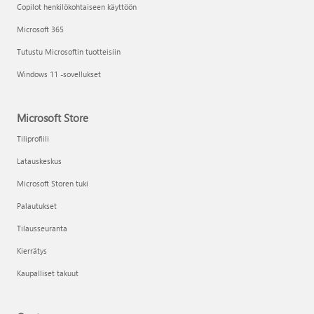
Copilot henkilökohtaiseen käyttöön
Microsoft 365
Tutustu Microsoftin tuotteisiin
Windows 11 -sovellukset
Microsoft Store
Tiliprofiili
Latauskeskus
Microsoft Storen tuki
Palautukset
Tilausseuranta
Kierrätys
Kaupalliset takuut