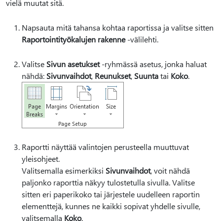
vielä muutat sitä.
Napsauta mitä tahansa kohtaa raportissa ja valitse sitten
Raportointityökalujen rakenne
-välilehti.
Valitse
Sivun asetukset
-ryhmässä asetus, jonka haluat
nähdä:
Sivunvaihdot
,
Reunukset
,
Suunta
tai
Koko
.
Raportti näyttää valintojen perusteella muuttuvat
yleisohjeet.
Valitsemalla esimerkiksi
Sivunvaihdot
, voit nähdä
paljonko raporttia näkyy tulostetulla sivulla. Valitse
sitten eri paperikoko tai järjestele uudelleen raportin
elementtejä, kunnes ne kaikki sopivat yhdelle sivulle,
valitsemalla
Koko
.