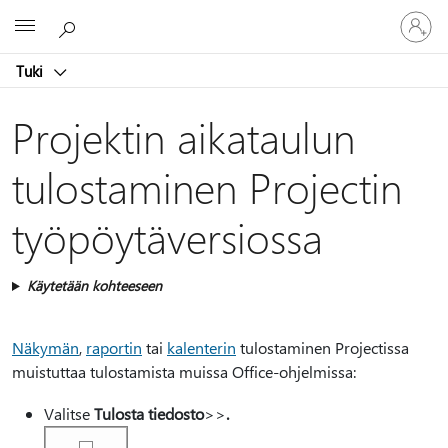
Kirjaudu
Microsoft
sisään
tilille
Tuki
Projektin aikataulun
tulostaminen Projectin
työpöytäversiossa
Käytetään kohteeseen
Näkymän
,
raportin
tai
kalenterin
tulostaminen Projectissa
muistuttaa tulostamista muissa Office-ohjelmissa:
Valitse
Tulosta tiedosto
>
>
.