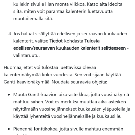
kullekin sivulle liian monta viikkoa. Katso alta ideoita
siitä, miten voit parantaa kalenterin luettavuutta
muotoilemalla sitä.
Jos haluat sisällyttää edellisen ja seuraavan kuukauden
kalenterit, valitse
Tiedot
-kohdasta
Tulosta
edellisen/seuraavan kuukauden kalenterit selitteeseen
-
valintaruutu.
Huomaa, ettet voi tulostaa luettavissa olevaa
kalenterinäkymää koko vuodesta. Sen voit sijaan käyttää
Gantt-kaavionäkymää. Noudata seuraavia ohjeita:
Muuta Gantt-kaavion aika-asteikkoa, jotta vuosinäkymä
mahtuu siihen. Voit esimerkiksi muuttaa aika-asteikon
näyttämään vuosineljännekset kuukausien yläpuolella ja
käyttää lyhenteitä vuosineljänneksille ja kuukausille.
Pienennä fonttikokoa, jotta sivulle mahtuu enemmän