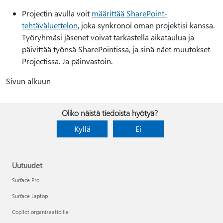
Projectin avulla voit
määrittää SharePoint-
tehtäväluettelon
, joka synkronoi oman projektisi kanssa.
Työryhmäsi jäsenet voivat tarkastella aikataulua ja
päivittää työnsä SharePointissa, ja sinä näet muutokset
Projectissa. Ja päinvastoin.
Sivun alkuun
Oliko näistä tiedoista hyötyä?
Kyllä
Ei
Uutuudet
Surface Pro
Surface Laptop
Copilot organisaatioille