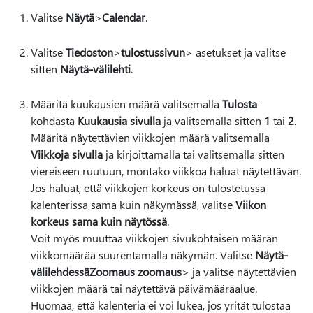
Valitse
Näytä
>
Calendar
.
Valitse
Tiedoston
>
tulostussivun
> asetukset ja valitse
sitten
Näytä-välilehti
.
Määritä kuukausien määrä valitsemalla
Tulosta
-
kohdasta
Kuukausia sivulla
ja valitsemalla sitten
1
tai
2
.
Määritä näytettävien viikkojen määrä valitsemalla
Viikkoja sivulla
ja kirjoittamalla tai valitsemalla sitten
viereiseen ruutuun, montako viikkoa haluat näytettävän.
Jos haluat, että viikkojen korkeus on tulostetussa
kalenterissa sama kuin näkymässä, valitse
Viikon
korkeus sama kuin näytössä
.
Voit myös muuttaa viikkojen sivukohtaisen määrän
viikkomäärää suurentamalla näkymän. Valitse
Näytä-
välilehdessä
Zoomaus zoomaus
> ja valitse näytettävien
viikkojen määrä tai näytettävä päivämääräalue.
Huomaa, että kalenteria ei voi lukea, jos yrität tulostaa