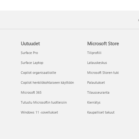
Uutuudet
Microsoft Store
Surface Pro
Tiliprofiili
Surface Laptop
Latauskeskus
Copilot organisaatioille
Microsoft Storen tuki
Copilot henkilökohtaiseen käyttöön
Palautukset
Microsoft 365
Tilausseuranta
Tutustu Microsoftin tuotteisiin
Kierrätys
Windows 11 -sovellukset
Kaupalliset takuut