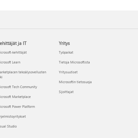
ehittäjät ja IT
Yritys
crosoft-kehittäjät
Työpaikat
crosoft Learn
Tietoja Microsoftista
rketplacen tekoälysovellusten
Yritysuutiset
ki
Microsoftin tietosuoja
icrosoft Tech Community
Sijoittajat
icrosoft Marketplace
crosoft Power Platform
jelmistoyritykset
sual Studio