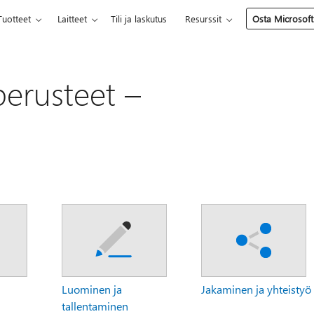
Tuotteet
Laitteet
Tili ja laskutus
Resurssit
Osta Microsoft
perusteet –
Luominen ja
Jakaminen ja yhteistyö
tallentaminen