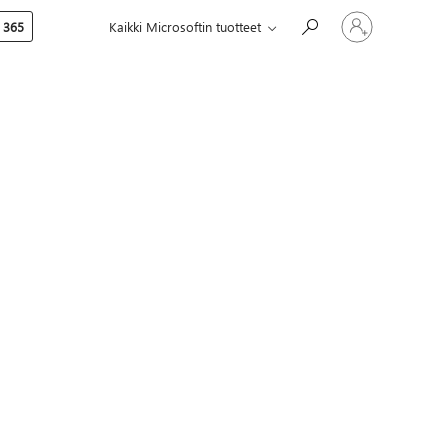
Kirjaudu
 365
Kaikki Microsoftin tuotteet
sisään
tilille