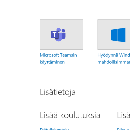
Microsoft Teamsin
Hyödynnä Wind
käyttäminen
mahdollisimman
Lisätietoja
Lisää koulutuksia
Lis
Etätyöskentely
Pika-a