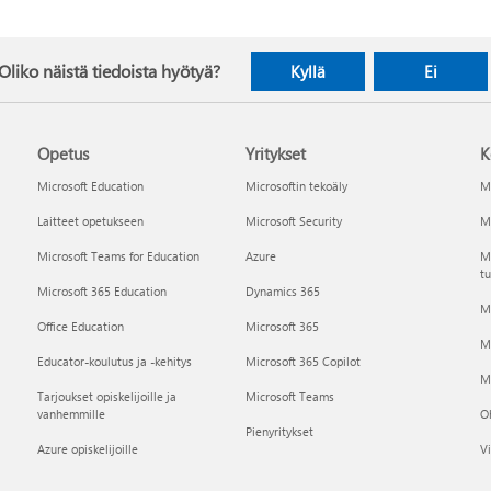
Oliko näistä tiedoista hyötyä?
Kyllä
Ei
Opetus
Yritykset
K
Microsoft Education
Microsoftin tekoäly
Mi
Laitteet opetukseen
Microsoft Security
Mi
Microsoft Teams for Education
Azure
Ma
tu
Microsoft 365 Education
Dynamics 365
M
Office Education
Microsoft 365
M
Educator-koulutus ja -kehitys
Microsoft 365 Copilot
Mi
Tarjoukset opiskelijoille ja
Microsoft Teams
vanhemmille
Oh
Pienyritykset
Azure opiskelijoille
Vi