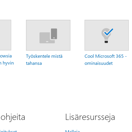
owsia
Työskentele mistä
Cool Microsoft 365 -
 hyvin
tahansa
ominaisuudet
äohjeita
Lisäresursseja
loitukset
Malleja