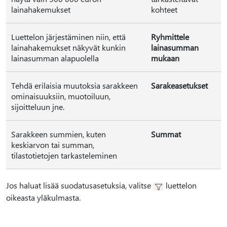
lainahakemukset
kohteet
Luettelon järjestäminen niin, että
Ryhmittele
lainahakemukset näkyvät kunkin
lainasumman
lainasumman alapuolella
mukaan
Tehdä erilaisia muutoksia sarakkeen
Sarakeasetukset
ominaisuuksiin, muotoiluun,
sijoitteluun jne.
Sarakkeen summien, kuten
Summat
keskiarvon tai summan,
tilastotietojen tarkasteleminen
Jos haluat lisää suodatusasetuksia, valitse
luettelon
oikeasta yläkulmasta.