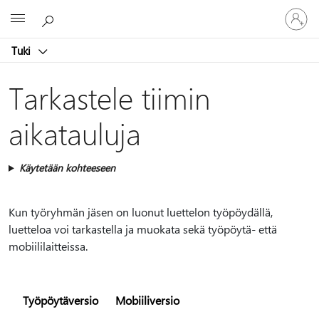
Kirjaudu
Microsoft
sisään
tilille
Tuki
Tarkastele tiimin
aikatauluja
Käytetään kohteeseen
Kun työryhmän jäsen on luonut luettelon työpöydällä,
luetteloa voi tarkastella ja muokata sekä työpöytä- että
mobiililaitteissa.
Työpöytäversio
Mobiiliversio