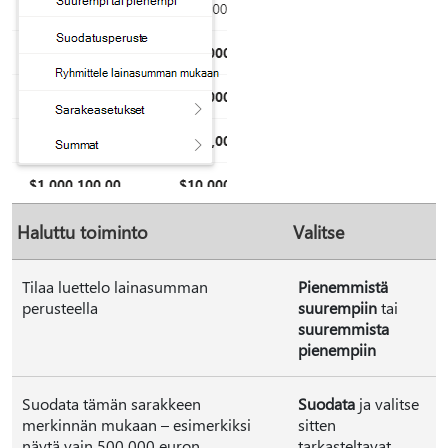
Haluttu toiminto
Valitse
Tilaa luettelo lainasumman
Pienemmistä
perusteella
suurempiin
tai
suuremmista
pienempiin
Suodata tämän sarakkeen
Suodata
ja valitse
merkinnän mukaan – esimerkiksi
sitten
näytä vain 500 000 euron
tarkasteltavat