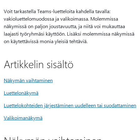
Voit tarkastella Teams-luetteloita kahdella tavalla:
vakioluettelomuodossa ja valikoimassa. Molemmissa
näkymissä on paljon joustavuutta, ja niitä voi mukauttaa
laajasti työryhmäsi käyttöön. Lisäksi molemmissa näkymissä
on käytettävissä monia yleisiä tehtäviä.
Artikkelin sisältö
Näkymän vaihtaminen
Luettelonäkymä
Luettelokohteiden järjestäminen uudelleen tai suodattaminen
Valikoimanäkymä