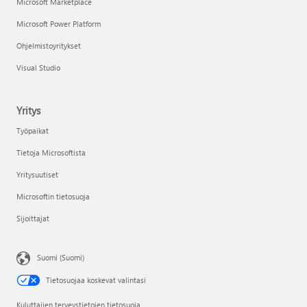
Microsoft Marketplace
Microsoft Power Platform
Ohjelmistoyritykset
Visual Studio
Yritys
Työpaikat
Tietoja Microsoftista
Yritysuutiset
Microsoftin tietosuoja
Sijoittajat
Suomi (Suomi)
Tietosuojaa koskevat valintasi
Kuluttajien terveystietojen tietosuoja