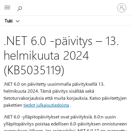
Kirjaudu
Microsoft
sisään
tilille
Tuki
.NET 6.0 -päivitys – 13.
helmikuuta 2024
(KB5035119)
.NET 6.0 on päivitetty uusimmalla päivityksellä 13.
helmikuuta 2024. Tämä päivitys sisältää sekä
tietoturvakorjauksia että muita korjauksia. Katso päivitettyjen
pakettien
tiedot julkaisutiedoista
.
.NET 6.0 -ylläpitopäivitykset ovat päivityksiä. 6.0:n uusin
ylläpitopäivitys poistaa edellisen 6.0-päivityksen onnistuneen
asennuksen jälkeen. Jos esimerkiksi .NET 6.0.27 on asennettu,