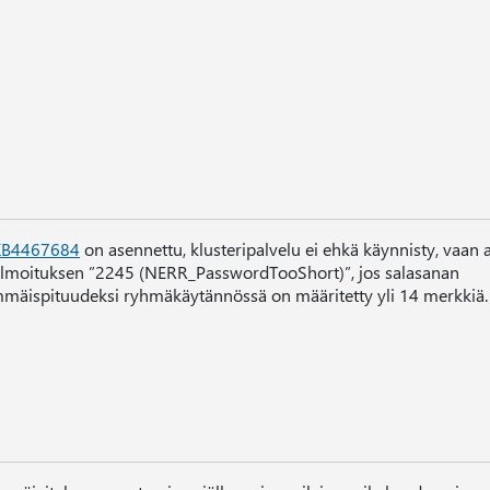
KB4467684
on asennettu, klusteripalvelu ei ehkä käynnisty, vaan 
ilmoituksen ”2245 (NERR_PasswordTooShort)”, jos salasanan
mäispituudeksi ryhmäkäytännössä on määritetty yli 14 merkkiä.