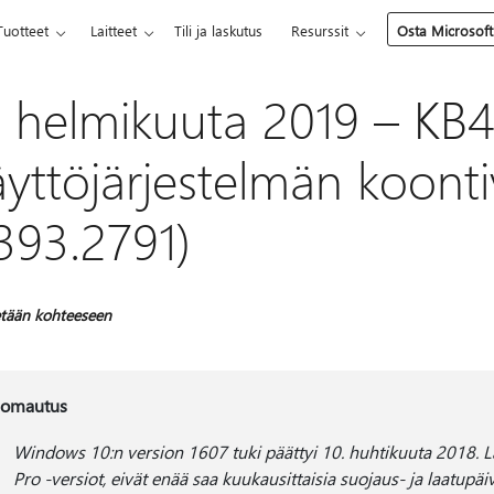
Tuotteet
Laitteet
Tili ja laskutus
Resurssit
Osta Microsoft
. helmikuuta 2019 – KB
äyttöjärjestelmän koonti
393.2791)
tään kohteeseen
omautus
Windows 10:n version 1607 tuki päättyi 10. huhtikuuta 2018. L
Pro -versiot, eivät enää saa kuukausittaisia suojaus- ja laatupäiv