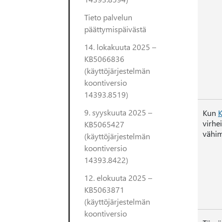
Tieto palvelun
päättymispäivästä
14. lokakuuta 2025 –
KB5066836
(käyttöjärjestelmän
koontiversio
14393.8519)
9. syyskuuta 2025 –
Kun
virhe
KB5065427
vähim
(käyttöjärjestelmän
koontiversio
14393.8422)
12. elokuuta 2025 –
KB5063871
(käyttöjärjestelmän
koontiversio