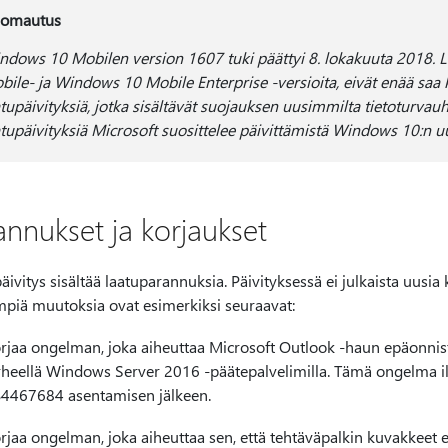
omautus
ndows 10 Mobilen version 1607 tuki päättyi 8. lokakuuta 2018. L
bile- ja Windows 10 Mobile Enterprise -versioita, eivät enää saa k
atupäivityksiä, jotka sisältävät suojauksen uusimmilta tietoturvauh
atupäivityksiä Microsoft suosittelee päivittämistä Windows 10:n 
annukset ja korjaukset
ivitys sisältää laatuparannuksia. Päivityksessä ei julkaista uusia
mpiä muutoksia ovat esimerkiksi seuraavat:
rjaa ongelman, joka aiheuttaa Microsoft Outlook -haun epäonnist
rheellä Windows Server 2016 -päätepalvelimilla. Tämä ongelma i
4467684 asentamisen jälkeen.
rjaa ongelman, joka aiheuttaa sen, että tehtäväpalkin kuvakkeet e