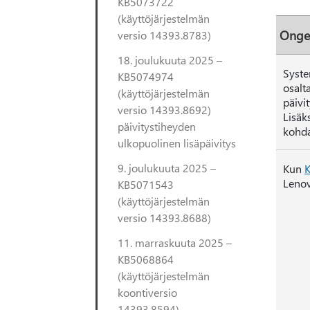
KB5073722
(käyttöjärjestelmän
Onge
versio 14393.8783)
18. joulukuuta 2025 –
Syste
KB5074974
osalt
(käyttöjärjestelmän
päivi
versio 14393.8692)
Lisäk
päivitystiheyden
kohd
ulkopuolinen lisäpäivitys
9. joulukuuta 2025 –
Kun
Lenov
KB5071543
(käyttöjärjestelmän
versio 14393.8688)
11. marraskuuta 2025 –
KB5068864
(käyttöjärjestelmän
koontiversio
14393.8594)