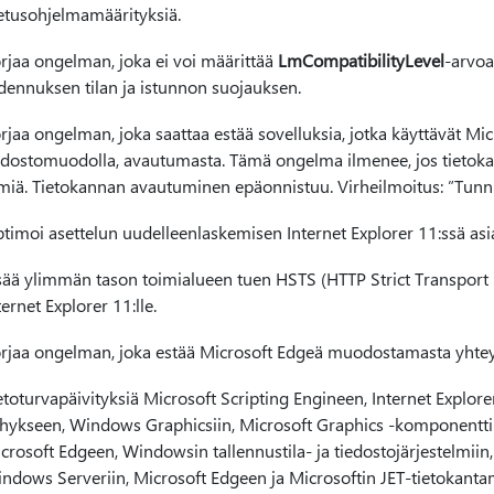
etusohjelmamäärityksiä.
rjaa ongelman, joka ei voi määrittää
LmCompatibilityLevel
-arvoa
dennuksen tilan ja istunnon suojauksen.
rjaa ongelman, joka saattaa estää sovelluksia, jotka käyttävät Mic
edostomuodolla, avautumasta. Tämä ongelma ilmenee, jos tietokan
miä. Tietokannan avautuminen epäonnistuu. Virheilmoitus: ”Tun
timoi asettelun uudelleenlaskemisen Internet Explorer 11:ssä asia
sää ylimmän tason toimialueen tuen HSTS (HTTP Strict Transport S
ternet Explorer 11:lle.
rjaa ongelman, joka estää Microsoft Edgeä muodostamasta yhteytt
etoturvapäivityksiä Microsoft Scripting Engineen, Internet Explo
hykseen, Windows Graphicsiin, Microsoft Graphics -komponentti
crosoft Edgeen, Windowsin tallennustila- ja tiedostojärjestelmi
ndows Serveriin, Microsoft Edgeen ja Microsoftin JET-tietokanta