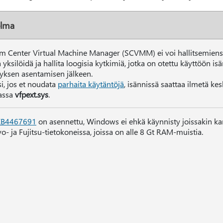
lma
m Center Virtual Machine Manager (SCVMM) ei voi hallitsemiens
a yksilöidä ja hallita loogisia kytkimiä, jotka on otettu käyttöön is
tyksen asentamisen jälkeen.
si, jos et noudata
parhaita käytäntöjä
, isännissä saattaa ilmetä ke
assa
vfpext.sys
.
KB4467691
on asennettu, Windows ei ehkä käynnisty joissakin ka
o- ja Fujitsu-tietokoneissa, joissa on alle 8 Gt RAM-muistia.