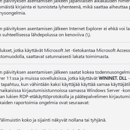
 päivityksen asentamisen jälkeen japanilaisen aikakauden nime
mäistä kirjainta ei tunnisteta lyhenteenä, mikä saattaa aiheutta
nysongelmia.
 päivityksen asentamisen jälkeen Internet Explorer ei ehkä voi la
n suhteellisessa lähdepolussa on kenoviiva (\).
lukset, jotka käyttävät Microsoft Jet -tietokantaa Microsoft Access
stomuodolla, saattavat satunnaisesti lakata toimimasta.
 päivityksen asentamisen jälkeen saatat kokea todennusongelmi
rer 11:ssa ja muissa sovelluksissa, jotka käyttävät
WININET. DLL
tapahtuu, kun vähintään kaksi käyttäjää käyttää samaa käyttäjätil
aikaisissa kirjautumisistunnoissa samassa Windows Server -kon
n lukien RDP-etäkäyttöprotokolla ja päätepalvelimen kirjautumi
kaiden raportoimia ongelmia ovat seuraavat:
älimuistin koko ja sijainti näkyvät nollana tai tyhjänä.