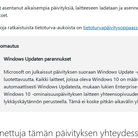
t asentanut aikaisempia päivityksiä, laitteeseen ladataan ja asenn
set.
toja ratkaistuista tietoturva-aukoista on
tietoturvapäivitysoppaass
omautus
Windows Updaten parannukset
Microsoft on julkaissut päivityksen suoraan Windows Update
luotettavuutta. Kaikki laitteet, joissa oleva Windows 10 on mää
automaattisesti Windows Updatesta, mukaan lukien Enterprise-
Windows 10 -ominaisuuspäivityksen laitteen yhteensopivuuden 
lykkäyskäytännön perusteella. Tämä ei koske pitkän aikavälin yll
nettuja tämän päivityksen yhteydes