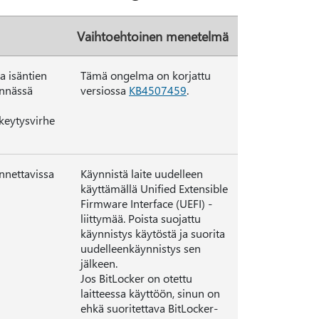
Vaihtoehtoinen menetelmä
a isäntien
Tämä ongelma on korjattu
ännässä
versiossa
KB4507459
.
skeytysvirhe
nnettavissa
Käynnistä laite uudelleen
käyttämällä Unified Extensible
Firmware Interface (UEFI) -
liittymää. Poista suojattu
käynnistys käytöstä ja suorita
uudelleenkäynnistys sen
jälkeen.
Jos BitLocker on otettu
laitteessa käyttöön, sinun on
ehkä suoritettava BitLocker-