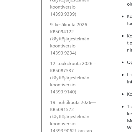
ol
koontiversio
14393.9339)
Ko
to
9. kesäkuuta 2026 –
KB5094122
Ko
(käyttöjärjestelmän
ti
koontiversio
ni
14393.9234)
Op
12. toukokuuta 2026 –
KB5087537
Li
(käyttöjärjestelmän
In
koontiversio
14393.9140)
Ko
19. huhtikuuta 2026—
Ti
KB5091572
ke
(käyttöjärjestelmän
Mi
koontiversio
Wi
14393.9062) kaistan