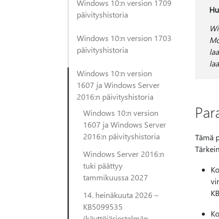
Windows 10:n version 1709
Hu
päivityshistoria
Wi
Windows 10:n version 1703
Mo
päivityshistoria
la
la
Windows 10:n version
1607 ja Windows Server
2016:n päivityshistoria
Par
Windows 10:n version
1607 ja Windows Server
2016:n päivityshistoria
Tämä pä
Tärkei
Windows Server 2016:n
tuki päättyy
Ko
tammikuussa 2027
vi
KB
14. heinäkuuta 2026 –
KB5099535
Ko
(käyttöjärjestelmän