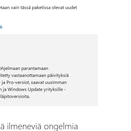
etaan vain tässä paketissa olevat uudet
a
.
 -ohjelmaan parantamaan
ritetty vastaanottamaan päivityksiä
 ja Pro-versiot, saavat uusimman
ja Windows Update yrityksille -
äpitoversioita.
sä ilmeneviä ongelmia