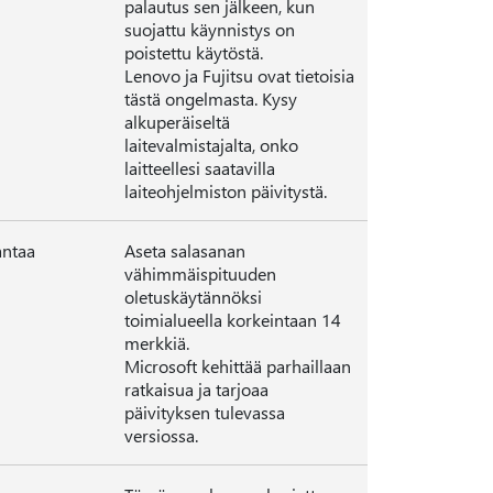
palautus sen jälkeen, kun
suojattu käynnistys on
poistettu käytöstä.
Lenovo ja Fujitsu ovat tietoisia
tästä ongelmasta. Kysy
alkuperäiseltä
laitevalmistajalta, onko
laitteellesi saatavilla
laiteohjelmiston päivitystä.
antaa
Aseta salasanan
vähimmäispituuden
oletuskäytännöksi
toimialueella korkeintaan 14
merkkiä.
Microsoft kehittää parhaillaan
ratkaisua ja tarjoaa
päivityksen tulevassa
versiossa.