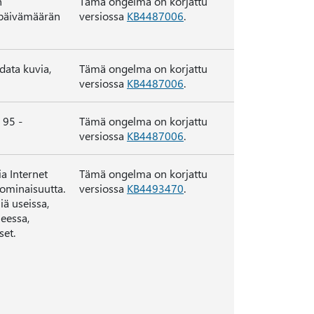
n
Tämä ongelma on korjattu
a päivämäärän
versiossa
KB4487006
.
data kuvia,
Tämä ongelma on korjattu
versiossa
KB4487006
.
 95 -
Tämä ongelma on korjattu
versiossa
KB4487006
.
a Internet
Tämä ongelma on korjattu
-ominaisuutta.
versiossa
KB4493470
.
iä useissa,
eessa,
set.