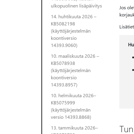
ulkopuolinen lisäpäivitys
Jos ole
korjauk
14. huhtikuuta 2026 –
KB5082198
Lisätie
(käyttöjärjestelmän
koontiversio
Hu
14393.9060)
10. maaliskuuta 2026 –
KB5078938
(käyttöjärjestelmän
koontiversio
14393.8957)
10. helmikuuta 2026–
KB5075999
(käyttöjärjestelmän
versio 14393.8868)
Tun
13. tammikuuta 2026–