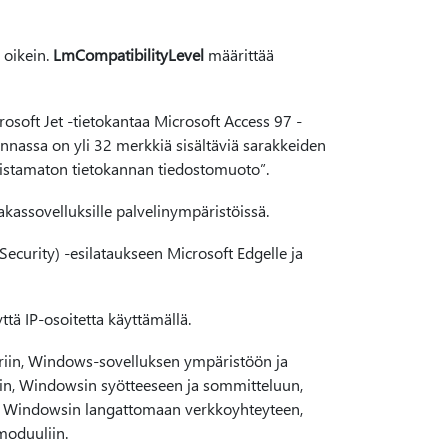
 oikein.
LmCompatibilityLevel
määrittää
rosoft Jet -tietokantaa Microsoft Access 97 -
nassa on yli 32 merkkiä sisältäviä sarakkeiden
nistamaton tietokannan tiedostomuoto”.
kassovelluksille palvelinympäristöissä.
ecurity) -esilataukseen Microsoft Edgelle ja
ä IP-osoitetta käyttämällä.
reriin, Windows-sovelluksen ympäristöön ja
in, Windowsin syötteeseen ja sommitteluun,
in, Windowsin langattomaan verkkoyhteyteen,
moduuliin.