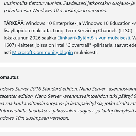
uusimmilta tietoturvauhilta. Saadaksesi jatkossakin suojaus- ja 
päivittämistä Windows 10:n uusimpaan versioon.
TÄRKEÄÄ:
Windows 10 Enterprise- ja Windows 10 Education -v
lisäylläpidon maksutta. Long-Term Servicing Channels (LTSC) -la
lokakuuhun 2026 saakka
Elinkaarikäytäntö-sivun mukaisesti
. 
1607) -laitteet, joissa on Intel "Clovertrail" -piirisarja, saava
asti
Microsoft Community blogin
mukaisesti.
omautus
ndows Server 2016 Standard edition, Nano Server -asennusvaih
tacenter edition, Nano Server -asennusvaihtoehdon tuki päättyi 
ää saa kuukausittaisia suojaus- ja laatupäivityksiä, jotka sisältäv
etoturvauhilta. Saadaksesi jatkossakin suojaus- ja laatupäivityksiä 
ndows 10:n uusimpaan versioon.