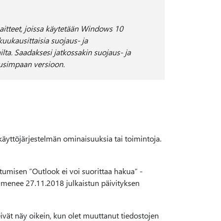
aitteet, joissa käytetään Windows 10
uukausittaisia suojaus- ja
ilta. Saadaksesi jatkossakin suojaus- ja
uusimpaan versioon.
 käyttöjärjestelmän ominaisuuksia tai toimintoja.
umisen ”Outlook ei voi suorittaa hakua” -
lmenee 27.11.2018 julkaistun päivityksen
ivät näy oikein, kun olet muuttanut tiedostojen