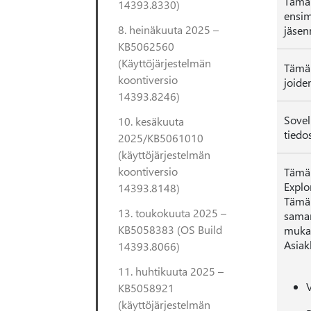
Tämän
14393.8330)
ensim
8. heinäkuuta 2025 –
jäsen
KB5062560
(Käyttöjärjestelmän
Tämän
koontiversio
joide
14393.8246)
Sovel
10. kesäkuuta
tiedo
2025/KB5061010
(käyttöjärjestelmän
koontiversio
Tämän
Explo
14393.8148)
Tämä 
13. toukokuuta 2025 –
saman
KB5058383 (OS Build
mukaa
Asiak
14393.8066)
11. huhtikuuta 2025 –
V
KB5058921
(käyttöjärjestelmän