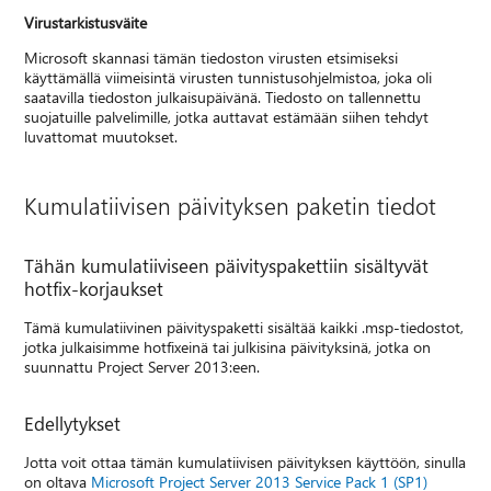
Virustarkistusväite
Microsoft skannasi tämän tiedoston virusten etsimiseksi
käyttämällä viimeisintä virusten tunnistusohjelmistoa, joka oli
saatavilla tiedoston julkaisupäivänä. Tiedosto on tallennettu
suojatuille palvelimille, jotka auttavat estämään siihen tehdyt
luvattomat muutokset.
Kumulatiivisen päivityksen paketin tiedot
Tähän kumulatiiviseen päivityspakettiin sisältyvät
hotfix-korjaukset
Tämä kumulatiivinen päivityspaketti sisältää kaikki .msp-tiedostot,
jotka julkaisimme hotfixeinä tai julkisina päivityksinä, jotka on
suunnattu Project Server 2013:een.
Edellytykset
Jotta voit ottaa tämän kumulatiivisen päivityksen käyttöön, sinulla
on oltava
Microsoft Project Server 2013 Service Pack 1 (SP1)