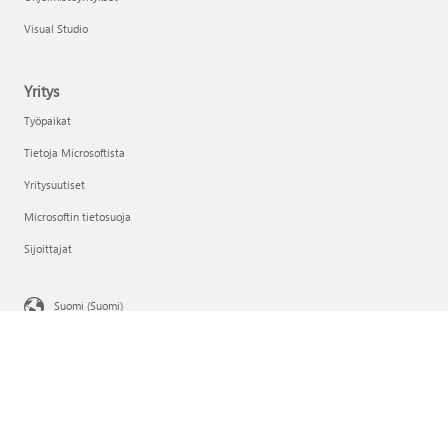
Visual Studio
Yritys
Työpaikat
Tietoja Microsoftista
Yritysuutiset
Microsoftin tietosuoja
Sijoittajat
Suomi (Suomi)
Tietosuojaa koskevat valintasi
Kuluttajien terveystietojen tietosuoja
Ota yhteyttä Microsoftiin
Tietosuoja
Käyttöluvat
Tavaramerkit
Tietoja mainoksista
EU Compliance DoCs
© Microsoft 2026