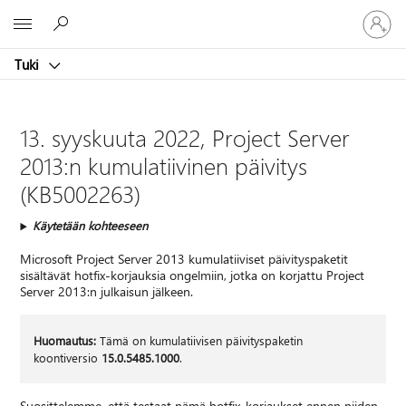
Kirjaudu
Microsoft
sisään
tilille
Tuki
13. syyskuuta 2022, Project Server
2013:n kumulatiivinen päivitys
(KB5002263)
Käytetään kohteeseen
Microsoft Project Server 2013 kumulatiiviset päivityspaketit
sisältävät hotfix-korjauksia ongelmiin, jotka on korjattu Project
Server 2013:n julkaisun jälkeen.
Huomautus:
Tämä on kumulatiivisen päivityspaketin
koontiversio
15.0.5485.1000
.
Suosittelemme, että testaat nämä hotfix-korjaukset ennen niiden