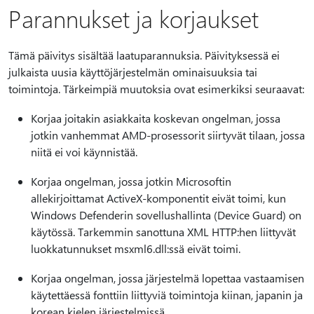
Parannukset ja korjaukset
Tämä päivitys sisältää laatuparannuksia. Päivityksessä ei
julkaista uusia käyttöjärjestelmän ominaisuuksia tai
toimintoja. Tärkeimpiä muutoksia ovat esimerkiksi seuraavat:
Korjaa joitakin asiakkaita koskevan ongelman, jossa
jotkin vanhemmat AMD-prosessorit siirtyvät tilaan, jossa
niitä ei voi käynnistää.
Korjaa ongelman, jossa jotkin Microsoftin
allekirjoittamat ActiveX-komponentit eivät toimi, kun
Windows Defenderin sovellushallinta (Device Guard) on
käytössä. Tarkemmin sanottuna XML HTTP:hen liittyvät
luokkatunnukset msxml6.dll:ssä eivät toimi.
Korjaa ongelman, jossa järjestelmä lopettaa vastaamisen
käytettäessä fonttiin liittyviä toimintoja kiinan, japanin ja
korean kielen järjestelmissä.