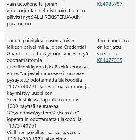
vain tietokoneita, joihin
KB4088787
.
virustorjuntaohjelmistotoimittaja on
päivittänyt SALLI REKISTERIAVAIN -
parametrin.
Tämän päivityksen asentamisen
Tämä ongelma
jälkeen palvelimilla, joissa Credential
on korjattu
Guard on otettu käyttöön, voi esiintyä
versiossa
odottamattomia
KB4077525
.
uudelleenkäynnistyksiä sekä seuraava
virhe: "Järjestelmäprosessi lsass.exe
pysäytetty odottamatta tilakoodilla
-1073740791. Järjestelmä sammuu ja
käynnistyy uudelleen.
Sovelluslokissa tapahtumatunnus
1000 näyttää seuraavaa:
"C:\windows\system32\lsass.exe"
lopetettiin odottamatta tilakoodilla
-1073740791
Viallinen sovellus: Isass.exe, versio
10.0.14393.1770, aikaleima