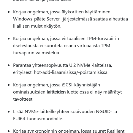
Korjaa ongelman, jossa älykorttien käyttäminen
Windows-pääte Server -järjestelmässä saattaa aiheuttaa
liiallisen muistinkäytön.
Korjaa ongelman, jossa virtuaalisen TPM-turvapiirin
itsetestausta ei suoriteta osana virtuaalista TPM-
turvapiirin valmistelua.
Parantaa yhteensopivuutta U.2 NVMe -laitteissa,
erityisesti hot-add-lisäämisissä/-poistamisissa.
Korjaa ongelman, jossa iSCSI-käynnistäjän
ominaisuuksien
laitteiden
luettelossa ei näy määrätyt
tavoitteet.
Lisää NVMe-laitteille yhteensopivuuden NGUID- ja
EUI64-tunnusmuodoille.
Korjaa synkronoinnin ongelman, jossa suuret Resilient