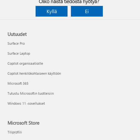
Oliko näistä tiedoista hyötyä?
Kyllä
Ei
Uutuudet
Surface Pro
Surface Laptop
Copilot organisaatioille
Copilot henkilökohtaiseen käyttöön
Microsoft 365
Tutustu Microsoftin tuotteisiin
Windows 11 -sovellukset
Microsoft Store
Tiliprofiili