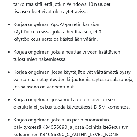
tarkoittaa sitä, että jotkin Windows 10:n uudet
lisäasetukset eivät ole käytettävissä.
Korjaa ongelman App-V-paketin kansion
käyttöoikeuksissa, joka aiheuttaa sen, että
käyttöoikeusluetteloa käsitellään väärin.
Korjaa ongelman, joka aiheuttaa viiveen lisättävien
tulostimien hakemisessa.
Korjaa ongelman, jossa käyttäjät eivät välttämättä pysty
vaihtamaan etäyhteyden kirjautumisnäytössä salasanoja,
jos salasana on vanhentunut.
Korjaa ongelman, jossa mukautetun sovelluksen
oletuksia ei joskus tuoda käytettäessä DISM-komentoa.
Korjaa ongelman, joka alun perin huomioitiin
päivityksessä KB4056890 ja jossa ColnitializeSecurityn
kutsuminen KB4056890_C_AUTHN_LEVEL_NONE-