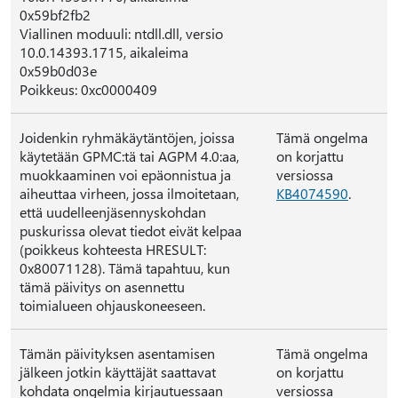
0x59bf2fb2
Viallinen moduuli: ntdll.dll, versio
10.0.14393.1715, aikaleima
0x59b0d03e
Poikkeus: 0xc0000409
Joidenkin ryhmäkäytäntöjen, joissa
Tämä ongelma
käytetään GPMC:tä tai AGPM 4.0:aa,
on korjattu
muokkaaminen voi epäonnistua ja
versiossa
aiheuttaa virheen, jossa ilmoitetaan,
KB4074590
.
että uudelleenjäsennyskohdan
puskurissa olevat tiedot eivät kelpaa
(poikkeus kohteesta HRESULT:
0x80071128). Tämä tapahtuu, kun
tämä päivitys on asennettu
toimialueen ohjauskoneeseen.
Tämän päivityksen asentamisen
Tämä ongelma
jälkeen jotkin käyttäjät saattavat
on korjattu
kohdata ongelmia kirjautuessaan
versiossa