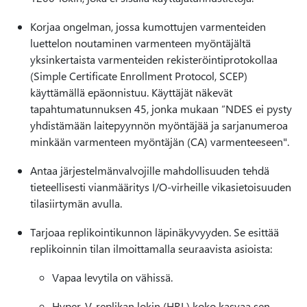
Korjaa ongelman, jossa kumottujen varmenteiden
luettelon noutaminen varmenteen myöntäjältä
yksinkertaista varmenteiden rekisteröintiprotokollaa
(Simple Certificate Enrollment Protocol, SCEP)
käyttämällä epäonnistuu. Käyttäjät näkevät
tapahtumatunnuksen 45, jonka mukaan ”NDES ei pysty
yhdistämään laitepyynnön myöntäjää ja sarjanumeroa
minkään varmenteen myöntäjän (CA) varmenteeseen".
Antaa järjestelmänvalvojille mahdollisuuden tehdä
tieteellisesti vianmääritys I/O-virheille vikasietoisuuden
tilasiirtymän avulla.
Tarjoaa replikointikunnon läpinäkyvyyden. Se esittää
replikoinnin tilan ilmoittamalla seuraavista asioista:
Vapaa levytila on vähissä.
Hyper-V-replikan lokin (HRL) koko kasvaa sen