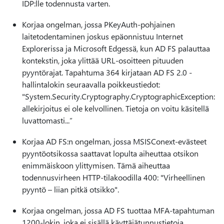
IDP:lle todennusta varten.
Korjaa ongelman, jossa PKeyAuth-pohjainen
laitetodentaminen joskus epäonnistuu Internet
Explorerissa ja Microsoft Edgessä, kun AD FS palauttaa
kontekstin, joka ylittää URL-osoitteen pituuden
pyyntörajat. Tapahtuma 364 kirjataan AD FS 2.0 -
hallintalokin seuraavalla poikkeustiedot:
"System.Security.Cryptography.CryptographicException:
allekirjoitus ei ole kelvollinen. Tietoja on voitu käsitellä
luvattomasti...”
Korjaa AD FS:n ongelman, jossa MSISConext-evästeet
pyyntöotsikossa saattavat lopulta aiheuttaa otsikon
enimmäiskoon ylittymisen. Tämä aiheuttaa
todennusvirheen HTTP-tilakoodilla 400: "Virheellinen
pyyntö – liian pitkä otsikko".
Korjaa ongelman, jossa AD FS tuottaa MFA-tapahtuman
1200-lokin, joka ei sisällä käyttäjätunnustietoja.