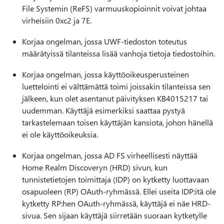
File Systemin (ReFS) varmuuskopioinnit voivat johtaa
virheisiin 0xc2 ja 7E.
Korjaa ongelman, jossa UWF-tiedoston toteutus
määrätyissä tilanteissa lisää vanhoja tietoja tiedostoihin.
Korjaa ongelman, jossa käyttöoikeusperusteinen
luettelointi ei välttämättä toimi joissakin tilanteissa sen
jälkeen, kun olet asentanut päivityksen KB4015217 tai
uudemman. Käyttäjä esimerkiksi saattaa pystyä
tarkastelemaan toisen käyttäjän kansiota, johon hänellä
ei ole käyttöoikeuksia.
Korjaa ongelman, jossa AD FS virheellisesti näyttää
Home Realm Discoveryn (HRD) sivun, kun
tunnistetietojen toimittaja (IDP) on kytketty luottavaan
osapuoleen (RP) OAuth-ryhmässä. Ellei useita IDP:itä ole
kytketty RP:hen OAuth-ryhmässä, käyttäjä ei näe HRD-
sivua. Sen sijaan käyttäjä siirretään suoraan kytketylle