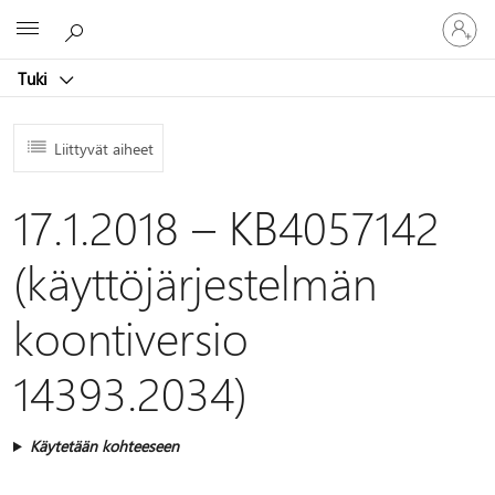
Kirjaudu
Microsoft
sisään
tilille
Tuki
Liittyvät aiheet
17.1.2018 – KB4057142
(käyttöjärjestelmän
koontiversio
14393.2034)
Käytetään kohteeseen