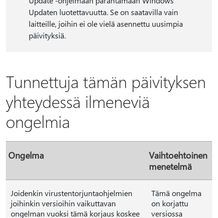
Update -ohjelmaan parantamaan Windows
Updaten luotettavuutta. Se on saatavilla vain
laitteille, joihin ei ole vielä asennettu uusimpia
päivityksiä.
Tunnettuja tämän päivityksen
yhteydessä ilmeneviä
ongelmia
Ongelma
Vaihtoehtoinen
menetelmä
Joidenkin virustentorjuntaohjelmien
Tämä ongelma
joihinkin versioihin vaikuttavan
on korjattu
ongelman vuoksi tämä korjaus koskee
versiossa