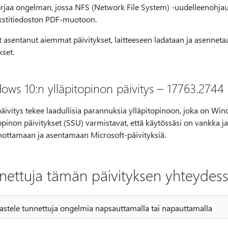
rjaa ongelman, jossa NFS (Network File System) -uudelleenohjau
kstitiedoston PDF-muotoon.
t asentanut aiemmat päivitykset, laitteeseen ladataan ja asennet
kset.
ows 10:n ylläpitopinon päivitys – 17763.2744
äivitys tekee laadullisia parannuksia ylläpitopinoon, joka on Wi
opinon päivitykset (SSU) varmistavat, että käytössäsi on vankka ja l
nottamaan ja asentamaan Microsoft-päivityksiä.
nettuja tämän päivityksen yhteydes
astele tunnettuja ongelmia napsauttamalla tai napauttamalla