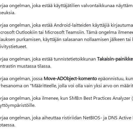
rjaa ongelman, joka estää käyttäjätilien valvontaikkunaa näyttämä
keuksia.
rjaa ongelman, joka estää Android-laitteiden käyttäjiä kirjautumas
crosoft Outlookiin tai Microsoft Teamsiin. Tämä ongelma ilmenee
lauksen purkamisen, käyttäjän salasanan nollaamisen jälkeen ta
ivitystietueet.
rjaa ongelman, joka estää tunnistetietoikkunan
Takaisin-painikk
ntrastin mustassa tilassa.
rjaa ongelman, jossa
Move-ADObject-komento
epäonnistuu, kun s
rhesanoma on "Määritteelle, jolla voi olla vain yksi arvo on määrit
rjaa ongelman, joka ilmenee, kun SMB:n Best Practices Analyzer (
yttöympäristöille.
rjaa ongelman, joka aiheuttaa ristiriidan NetBIOS- ja DNS Active D
otaessa.