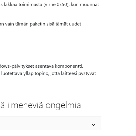
s lakkaa toimimasta (virhe 0x50), kun muunnat
aan vain tämän paketin sisältämät uudet
ndows-päivitykset asentava komponentti.
uotettava ylläpitopino, jotta laitteesi pystyvät
sä ilmeneviä ongelmia