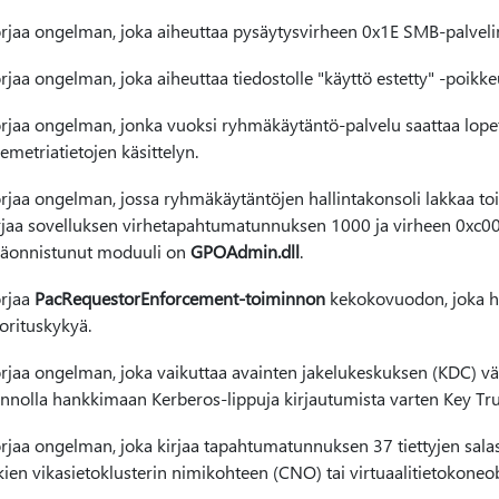
rjaa ongelman, joka aiheuttaa pysäytysvirheen 0x1E SMB-palveli
rjaa ongelman, joka aiheuttaa tiedostolle "käyttö estetty" -poik
rjaa ongelman, jonka vuoksi ryhmäkäytäntö-palvelu saattaa lope
lemetriatietojen käsittelyn.
rjaa ongelman, jossa ryhmäkäytäntöjen hallintakonsoli lakkaa to
rjaa sovelluksen virhetapahtumatunnuksen 1000 ja virheen 0
äonnistunut moduuli on
GPOAdmin.dll
.
rjaa
PacRequestorEnforcement-toiminnon
kekokovuodon, joka h
orituskykyä.
rjaa ongelman, joka vaikuttaa avainten jakelukeskuksen (KDC) väl
nnolla hankkimaan Kerberos-lippuja kirjautumista varten Key Trus
rjaa ongelman, joka kirjaa tapahtumatunnuksen 37 tiettyjen sal
kien vikasietoklusterin nimikohteen (CNO) tai virtuaalitietokone