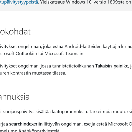
atupäivitystyypeistä
. Yleiskatsaus Windows 10, versio 1809:stä o
okohdat
ivitykset ongelmaan, joka estää Android-laitteiden käyttäjiä kirja
crosoft Outlookiin tai Microsoft Teamsiin.
ivitykset ongelman, jossa tunnistetietoikkunan
Takaisin-painike
,
uren kontrastin mustassa tilassa.
annuksia
i-suojauspäivitys sisältää laatuparannuksia. Tärkeimpiä muutoksi
rjaa
searchindexeriin
liittyvän ongelman.
exe
ja estää Microsoft 
imeisimpiä sähköpostiviestejä.