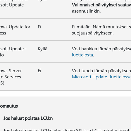
soft Update
Valinnaiset päivitykset saatav
asennuslinkin.
ows Update for
Ei
Ei mitään. Nämä muutokset s
ess
suojauspäivitykseen.
soft Update -
Kyllä
Voit hankkia tämän päivitykse
lo
luettelosta
.
ows Server
Ei
Voit tuoda tämän päivitykse
e Services
Microsoft Update -luetteloss
S)
omautus
Jos haluat poistaa LCU:n
Jos haluat poistaa LCU:n yhdistetyn SSU- ja LCU-paketin asent