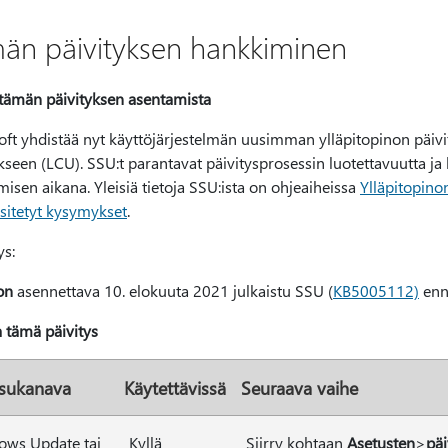
än päivityksen hankkiminen
tämän päivityksen asentamista
oft yhdistää nyt käyttöjärjestelmän uusimman ylläpitopinon päi
kseen (LCU). SSU:t parantavat päivitysprosessin luotettavuutta j
isen aikana. Yleisiä tietoja SSU:ista on ohjeaiheissa
Ylläpitopino
esitetyt kysymykset
.
ys:
on
asennettava 10. elokuuta 2021 julkaistu SSU (
KB5005112)
enn
 tämä päivitys
isukanava
Käytettävissä
Seuraava vaihe
ws Update tai
Kyllä
Siirry kohtaan
Asetusten
>
pä