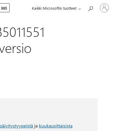
Kirjaudu
 365
Kaikki Microsoftin tuotteet
sisään
tilille
B5011551
versio
äivitystyypeistä
ja
kuukausittaisista