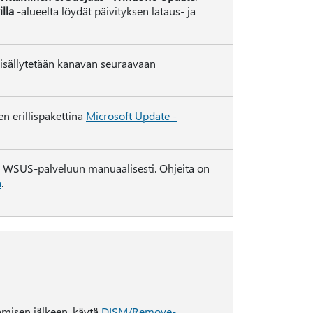
illa
-alueelta löydät päivityksen lataus- ja
isällytetään kanavan seuraavaan
n erillispakettina
Microsoft Update -
n WSUS-palveluun manuaalisesti. Ohjeita on
a
.
amisen jälkeen, käytä
DISM/Remove-