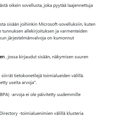
stä oikein sovellusta, joka pyytää laajennettuja
ta sisään joihinkin Microsoft-sovelluksiin, kuten
 tunnuksen allekirjoituksen ja varmenteiden
i kun järjestelmänvalvoja on kumonnut
een
, jossa kirjaudut sisään, näkymisen suuren
iirrät tietokonetilejä toimialueiden välillä.
etty useita arvoja".
BPA) -arvoja ei ole päivitetty uudemmille
irectory -toimialuenimien välillä klusteria