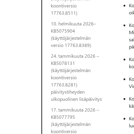
Ko
koontiversio
oi
17763.8511)
10. helmikuuta 2026–
Ko
KB5075904
Mi
(käyttöjärjestelmän
sa
versio 17763.8389)
pä
24. tammikuuta 2026 –
Ko
KB5078131
ko
(käyttöjärjestelmän
koontiversio
Ko
17763.8281)
Vi
päivitystiheyden
Ko
ulkopuolinen lisäpäivitys
kä
17. tammikuuta 2026 –
KB5077795
Ko
(käyttöjärjestelmän
lu
koontiversio