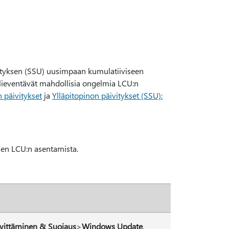
vityksen (SSU) uusimpaan kumulatiiviseen
a lieventävät mahdollisia ongelmia LCU:n
n päivitykset
ja
Ylläpitopinon päivitykset (SSU):
en LCU:n asentamista.
ivittäminen & Suojaus
>
Windows Update
.