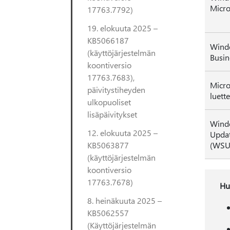
Micro
17763.7792)
19. elokuuta 2025 –
KB5066187
Wind
(käyttöjärjestelmän
Busin
koontiversio
17763.7683),
Micro
päivitystiheyden
luette
ulkopuoliset
lisäpäivitykset
Wind
12. elokuuta 2025 –
Updat
KB5063877
(WSU
(käyttöjärjestelmän
koontiversio
17763.7678)
Hu
8. heinäkuuta 2025 –
KB5062557
(Käyttöjärjestelmän