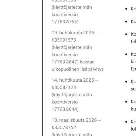
(käyttöjärjestelmän
Ko
koontiversio
Ko
17763.8755)
19. huhtikuuta 2026—
Ko
KB5091573
te
(käyttöjärjestelmän
Ko
koontiversio
ki
17763.8647) kaistan
Ep
ulkopuolinen lisäpäivitys
14. huhtikuuta 2026 –
Ko
KB5082123
su
(käyttöjärjestelmän
Ko
koontiversio
ku
17763.8644)
10. maaliskuuta 2026 –
Ko
KB5078752
lu
(käyttöjärjestelmän