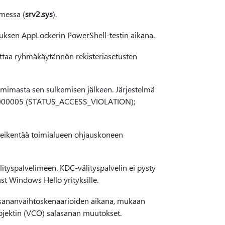
messa (
srv2.sys
).
keuksen AppLockerin PowerShell-testin aikana.
ttaa ryhmäkäytännön rekisteriasetusten
imimasta sen sulkemisen jälkeen. Järjestelmä
xc0000005 (STATUS_ACCESS_VIOLATION);
eikentää toimialueen ohjauskoneen
ityspalvelimeen. KDC-välityspalvelin ei pysty
t Windows Hello yrityksille.
asananvaihtoskenaarioiden aikana, mukaan
objektin (VCO) salasanan muutokset.