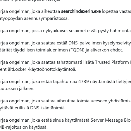
rjaa ongelman, joka aiheuttaa
searchindexerin.
exe
lopettaa vasta
ätyöpöydän asennusympäristössä.
rjaa ongelman, jossa nykyaikaiset selaimet eivät pysty hahmon
rjaa ongelman, joka saattaa estää DNS-palvelimen kyselynselvity
ärität täydellisen toimialuenimen (FQDN) ja aliverkon ehdot.
rjaa ongelman, joka saattaa tahattomasti lisätä Trusted Platfo
lent BitLocker -käyttöönottokäytäntöä.
rjaa ongelman, joka estää tapahtumaa 4739 näyttämästä tiettyje
utoksen jälkeen.
rjaa ongelman, joka saattaa aiheuttaa toimialueeseen yhdistämis
yttävät erillisiä DNS-isäntänimiä.
rjaa ongelman, joka estää sinua käyttämästä Server Message Bloc
B-rajoitus on käytössä.