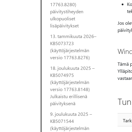
Ko
17763.8280)
te
päivitystiheyden
ulkopuoliset
Jos ole
lisäpäivitykset
päivity
13. tammikuuta 2026–
KB5073723
Wind
(käyttöjärjestelmän
versio 17763.8276)
Tämä p
18. joulukuuta 2025 –
Ylläpit
KB5074975
vastaa
(käyttöjärjestelmän
versio 17763.8148)
Julkaistu erillisenä
Tun
päivityksenä
9. joulukuuta 2025 –
Tark
KB5071544
(käyttöjärjestelmän