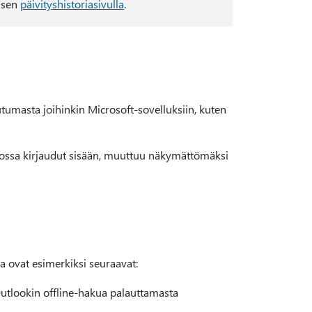
n sen
päivityshistoriasivulla
.
utumasta joihinkin Microsoft-sovelluksiin, kuten
 jossa kirjaudut sisään, muuttuu näkymättömäksi
a ovat esimerkiksi seuraavat:
Outlookin offline-hakua palauttamasta