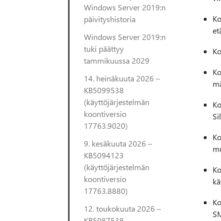
Windows Server 2019:n
Ko
päivityshistoria
et
Windows Server 2019:n
tuki päättyy
Ko
tammikuussa 2029
Ko
14. heinäkuuta 2026 –
mä
KB5099538
(käyttöjärjestelmän
Ko
koontiversio
Si
17763.9020)
Ko
9. kesäkuuta 2026 –
mu
KB5094123
(käyttöjärjestelmän
Ko
koontiversio
kä
17763.8880)
Ko
12. toukokuuta 2026 –
SM
KB5087538