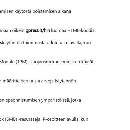
amisen käytöstä poistamisen aikana
tamaan oikein
gpresult/h:n
luomaa HTML-koodia.
skäytäntöä toimimasta odotetulla tavalla, kun
rm Module (TPM) -suojausmekanismin, kun käytät
n määritteiden uusia arvoja käytännön
en epäonnistumisen ympäristöissä, jotka
k (SMB) -resursseja IP-osoitteen avulla, kun