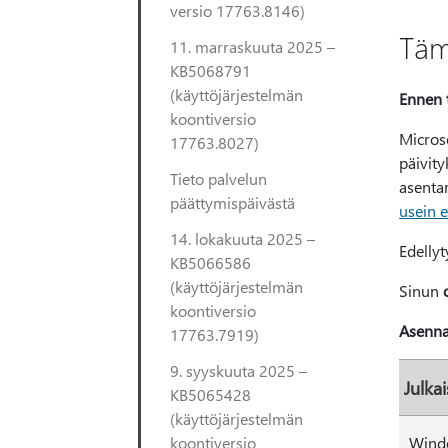
versio 17763.8146)
Täm
11. marraskuuta 2025 –
KB5068791
(käyttöjärjestelmän
Ennen 
koontiversio
Micros
17763.8027)
päivity
Tieto palvelun
asentam
päättymispäivästä
usein 
14. lokakuuta 2025 –
Edellyt
KB5066586
(käyttöjärjestelmän
Sinun
koontiversio
Asenna
17763.7919)
9. syyskuuta 2025 –
Julka
KB5065428
(käyttöjärjestelmän
koontiversio
Windo